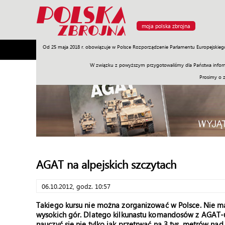
moja polska zbrojna
Od 25 maja 2018 r. obowiązuje w Polsce Rozporządzenie Parlamentu Europejskieg
Armia
Poligon
Sprzęt
Misje
Polityka
Prawo
W związku z powyższym przygotowaliśmy dla Państwa inform
Prosimy o 
AGAT na alpejskich szczytach
06.10.2012, godz. 10:57
Takiego kursu nie można zorganizować w Polsce. Nie ma
wysokich gór. Dlatego kilkunastu komandosów z AGAT-u p
nauczyć się nie tylko jak przetrwać na 3 tys. metrów n