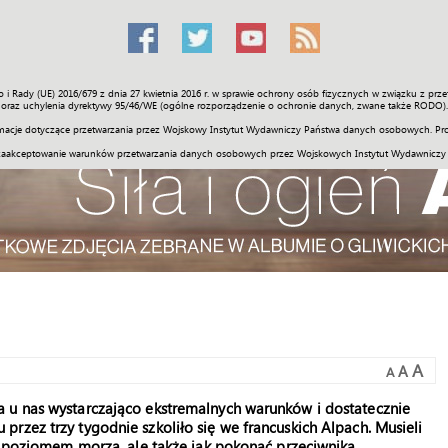
o i Rady (UE) 2016/679 z dnia 27 kwietnia 2016 r. w sprawie ochrony osób fizycznych w związku z 
Świat
Społeczność
Sport
Historia
Galerie
Wideo
ENGLI
oraz uchylenia dyrektywy 95/46/WE (ogólne rozporządzenie o ochronie danych, zwane także RODO).
acje dotyczące przetwarzania przez Wojskowy Instytut Wydawniczy Państwa danych osobowych. Pro
zaakceptowanie warunków przetwarzania danych osobowych przez Wojskowych Instytut Wydawniczy
A
A
A
 u nas wystarczająco ekstremalnych warunków i dostatecznie
rzez trzy tygodnie szkoliło się we francuskich Alpach. Musieli
ad poziomem morza, ale także jak pokonać przeciwnika.