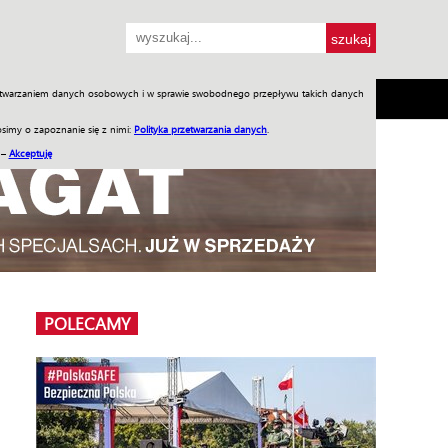
przetwarzaniem danych osobowych i w sprawie swobodnego przepływu takich danych
SH
SKLEP
Jednodniówki
Praca w WIW
simy o zapoznanie się z nimi:
Polityka przetwarzania danych
.
 –
Akceptuję
POLECAMY