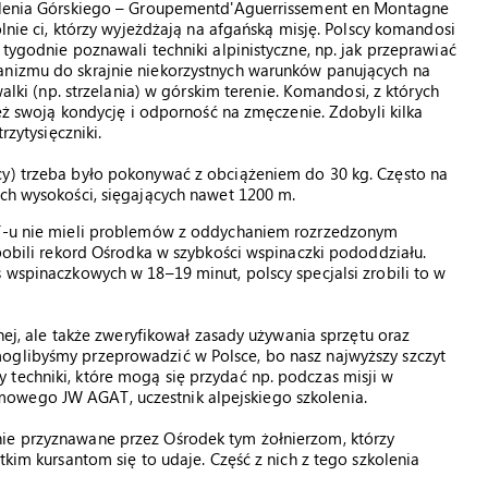
zkolenia Górskiego – Groupementd'Aguerrissement en Montagne
ólnie ci, którzy wyjeżdżają na afgańską misję. Polscy komandosi
 tygodnie poznawali techniki alpinistyczne, np. jak przeprawiać
anizmu do skrajnie niekorzystnych warunków panujących na
walki (np. strzelania) w górskim terenie. Komandosi, z których
też swoją kondycję i odporność na zmęczenie. Zdobyli kilka
rzytysięczniki.
cy) trzeba było pokonywać z obciążeniem do 30 kg. Często na
ach wysokości, sięgających nawet 1200 m.
GAT-u nie mieli problemów z oddychaniem rozrzedzonym
 pobili rekord Ośrodka w szybkości wspinaczki pododdziału.
 wspinaczkowych w 18–19 minut, polscy specjalsi zrobili to w
znej, ale także zweryfikował zasady używania sprzętu oraz
oglibyśmy przeprowadzić w Polsce, bo nasz najwyższy szczyt
techniki, które mogą się przydać np. podczas misji w
owego JW AGAT, uczestnik alpejskiego szkolenia.
nie przyznawane przez Ośrodek tym żołnierzom, którzy
tkim kursantom się to udaje. Część z nich z tego szkolenia