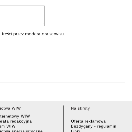
treści przez moderatora serwisu.
ictwa WIW
Na skróty
nternetowy WIW
rata redakcyjna
Oferta reklamowa
ism WIW
Buzdygany - regulamin
ctwa specjalistyczne
Linki