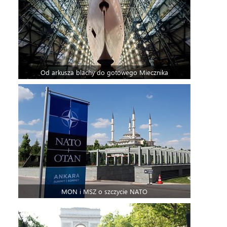
Od arkusza blachy do gotowego Miecznika
MON i MSZ o szczycie NATO