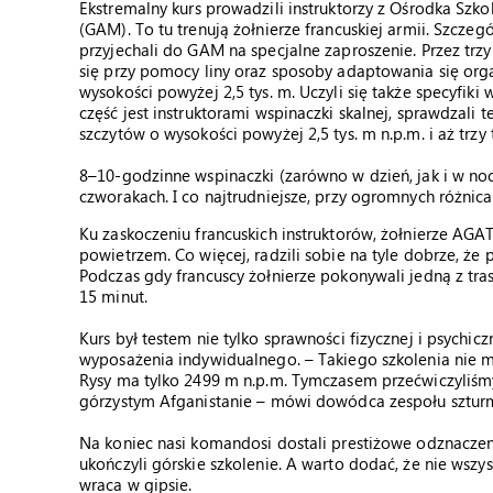
Ekstremalny kurs prowadzili instruktorzy z Ośrodka S
(GAM). To tu trenują żołnierze francuskiej armii. Szczeg
przyjechali do GAM na specjalne zaproszenie. Przez trzy
się przy pomocy liny oraz sposoby adaptowania się org
wysokości powyżej 2,5 tys. m. Uczyli się także specyfiki 
część jest instruktorami wspinaczki skalnej, sprawdzali 
szczytów o wysokości powyżej 2,5 tys. m n.p.m. i aż trzy t
8–10-godzinne wspinaczki (zarówno w dzień, jak i w no
czworakach. I co najtrudniejsze, przy ogromnych różnic
Ku zaskoczeniu francuskich instruktorów, żołnierze A
powietrzem. Co więcej, radzili sobie na tyle dobrze, że
Podczas gdy francuscy żołnierze pokonywali jedną z tras
15 minut.
Kurs był testem nie tylko sprawności fizycznej i psychic
wyposażenia indywidualnego. – Takiego szkolenia nie m
Rysy ma tylko 2499 m n.p.m. Tymczasem przećwiczyliśmy 
górzystym Afganistanie – mówi dowódca zespołu szturm
Na koniec nasi komandosi dostali prestiżowe odznacze
ukończyli górskie szkolenie. A warto dodać, że nie wszys
wraca w gipsie.