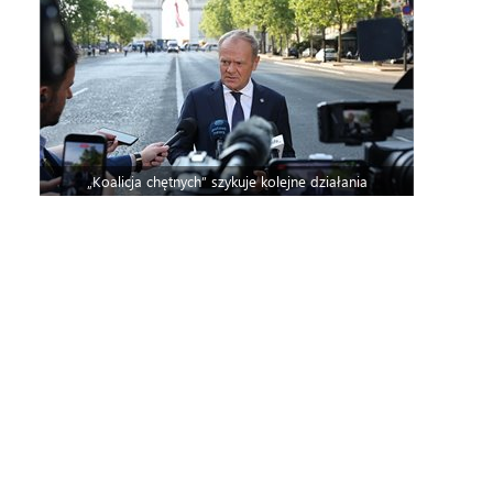
„Koalicja chętnych” szykuje kolejne działania