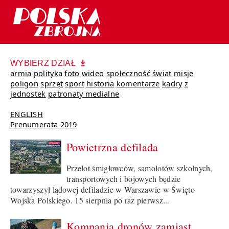
WYBIERZ DZIAŁ
armia
polityka
foto
wideo
społeczność
świat
misje
poligon
sprzęt
sport
historia
komentarze
kadry
z
jednostek
patronaty medialne
ENGLISH
Prenumerata 2019
Powietrzna defilada
Przelot śmigłowców, samolotów szkolnych,
transportowych i bojowych będzie
towarzyszył lądowej defiladzie w Warszawie w Święto
Wojska Polskiego. 15 sierpnia po raz pierwsz...
Kompania dronów zamiast