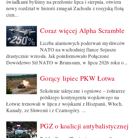
świadkami byliśmy na przełomie lipca i sierpnia, otwiera
nowy rozdział w historii zmagań Zachodu z rosyjską flotą
cien...
Coraz więcej Alpha Scramble
Liczba alarmowych poderwań myśliwców
NATO na wschodniej flance Sojuszu
drastycznie wzrosła. Jak poinformowało Połączone
Dowództwo Sił NATO w Brunssum, w lipcu 2026 roku o...
Gorący lipiec PKW Łotwa
Szkolenie taktyczne i ogniowe – żołnierze
polskiego kontyngentu wojskowego na
Łotwie trenowali w lipcu z wojskami z Hiszpanii, Włoch,
Kanady, ze Słowenii i z Czarnogóry. ...
PGZ o koalicji antybalistycznej