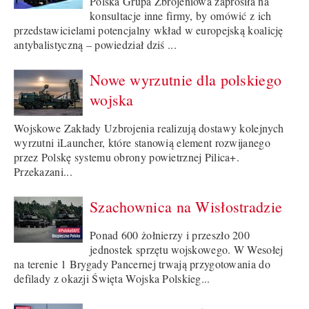
Polska Grupa Zbrojeniowa zaprosiła na
konsultacje inne firmy, by omówić z ich
przedstawicielami potencjalny wkład w europejską koalicję
antybalistyczną – powiedział dziś ...
Nowe wyrzutnie dla polskiego
wojska
Wojskowe Zakłady Uzbrojenia realizują dostawy kolejnych
wyrzutni iLauncher, które stanowią element rozwijanego
przez Polskę systemu obrony powietrznej Pilica+.
Przekazani...
Szachownica na Wisłostradzie
Ponad 600 żołnierzy i przeszło 200
jednostek sprzętu wojskowego. W Wesołej
na terenie 1 Brygady Pancernej trwają przygotowania do
defilady z okazji Święta Wojska Polskieg...