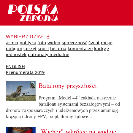
WYBIERZ DZIAŁ
armia
polityka
foto
wideo
społeczność
świat
misje
poligon
sprzęt
sport
historia
komentarze
kadry
z
jednostek
patronaty medialne
ENGLISH
Prenumerata 2019
Bataliony przyszłości
Program „Model 44” zakłada nasycenie
batalionu systemami bezzałogowymi – od
dronów rozpoznawczych i uderzeniowych przez amunicję
krążącą i drony FPV, po platformy lądowe....
„Wicher" wkrótce na wodzie