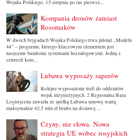
Wojska Polskiego. 15 sierpnia po raz pierwsz...
Kompania dronów zamiast
Rosomaków
W dwóch brygadach Wojska Polskiego trwa pilotaż „Modelu
44” – programu, którego kluczowym elementem jest
nasycenie batalionu systemami bezzałogowymi. Jedną z
czterech kom...
Lubawa wyposaży saperów
Kolejne wyposażenie trafi do oddziałów
wojsk inżynieryjnych. 2 Regionalna Baza
Logistyczna zawarła ze spółką Lubawa umowę wartą
maksymalnie 62,5 mln zł brutto na dostawę ...
Czyny, nie słowa. Nowa
strategia UE wobec rosyjskich