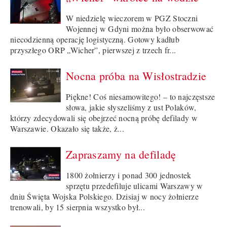
W niedzielę wieczorem w PGZ Stoczni
Wojennej w Gdyni można było obserwować
niecodzienną operację logistyczną. Gotowy kadłub
przyszłego ORP „Wicher”, pierwszej z trzech fr...
Nocna próba na Wisłostradzie
Piękne! Coś niesamowitego! – to najczęstsze
słowa, jakie słyszeliśmy z ust Polaków,
którzy zdecydowali się obejrzeć nocną próbę defilady w
Warszawie. Okazało się także, ż...
Zapraszamy na defiladę
1800 żołnierzy i ponad 300 jednostek
sprzętu przedefiluje ulicami Warszawy w
dniu Święta Wojska Polskiego. Dzisiaj w nocy żołnierze
trenowali, by 15 sierpnia wszystko był...