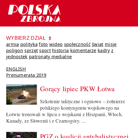
WYBIERZ DZIAŁ
armia
polityka
foto
wideo
społeczność
świat
misje
poligon
sprzęt
sport
historia
komentarze
kadry
z
jednostek
patronaty medialne
ENGLISH
Prenumerata 2019
Gorący lipiec PKW Łotwa
Szkolenie taktyczne i ogniowe – żołnierze
polskiego kontyngentu wojskowego na
Łotwie trenowali w lipcu z wojskami z Hiszpanii, Włoch,
Kanady, ze Słowenii i z Czarnogóry. ...
PGZ o koalicji antybalistycznej