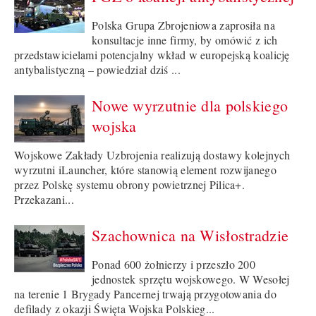
Polska Grupa Zbrojeniowa zaprosiła na
konsultacje inne firmy, by omówić z ich
przedstawicielami potencjalny wkład w europejską koalicję
antybalistyczną – powiedział dziś ...
Nowe wyrzutnie dla polskiego
wojska
Wojskowe Zakłady Uzbrojenia realizują dostawy kolejnych
wyrzutni iLauncher, które stanowią element rozwijanego
przez Polskę systemu obrony powietrznej Pilica+.
Przekazani...
Szachownica na Wisłostradzie
Ponad 600 żołnierzy i przeszło 200
jednostek sprzętu wojskowego. W Wesołej
na terenie 1 Brygady Pancernej trwają przygotowania do
defilady z okazji Święta Wojska Polskieg...