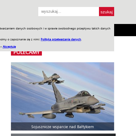
przetwarzaniem danych osobowych i w sprawie swobodnego przepływu takich danych
SH
SKLEP
Jednodniówki
Praca w WIW
simy o zapoznanie się z nimi:
Polityka przetwarzania danych
.
 –
Akceptuję
POLECAMY
Sojusznicze wsparcie nad Bałtykiem