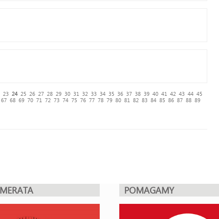
23
24
25
26
27
28
29
30
31
32
33
34
35
36
37
38
39
40
41
42
43
44
45
67
68
69
70
71
72
73
74
75
76
77
78
79
80
81
82
83
84
85
86
87
88
89
UMERATA
POMAGAMY