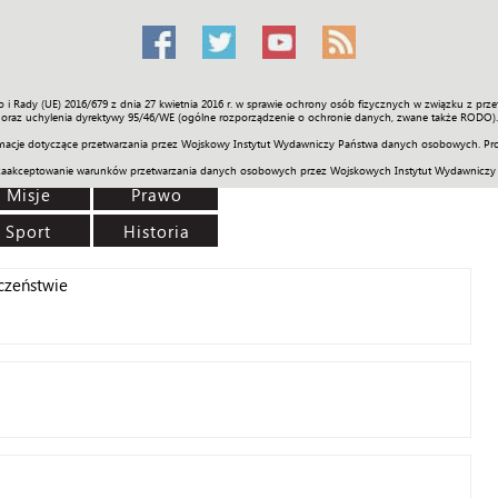
o i Rady (UE) 2016/679 z dnia 27 kwietnia 2016 r. w sprawie ochrony osób fizycznych w związku z 
Świat
Społeczność
Sport
Historia
Galerie
Wideo
ENGLI
oraz uchylenia dyrektywy 95/46/WE (ogólne rozporządzenie o ochronie danych, zwane także RODO).
acje dotyczące przetwarzania przez Wojskowy Instytut Wydawniczy Państwa danych osobowych. Pro
zaakceptowanie warunków przetwarzania danych osobowych przez Wojskowych Instytut Wydawniczy
Misje
Prawo
Sport
Historia
czeństwie