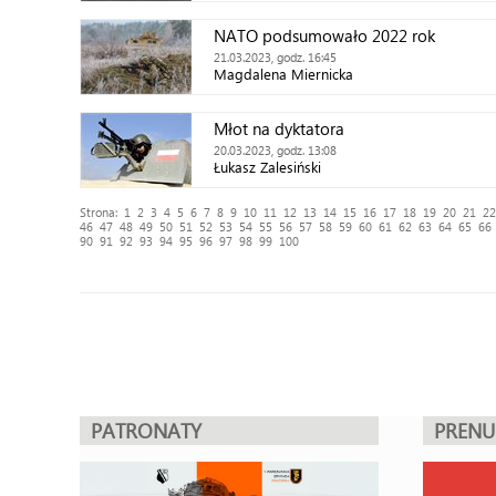
NATO podsumowało 2022 rok
21.03.2023, godz. 16:45
Magdalena Miernicka
Młot na dyktatora
20.03.2023, godz. 13:08
Łukasz Zalesiński
Strona:
1
2
3
4
5
6
7
8
9
10
11
12
13
14
15
16
17
18
19
20
21
22
46
47
48
49
50
51
52
53
54
55
56
57
58
59
60
61
62
63
64
65
66
90
91
92
93
94
95
96
97
98
99
100
PATRONATY
PREN