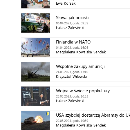
Ewa Korsak
Słowa jak pociski
06.04.2023, godz. 09:39
Łukasz Zalesiński
Finlandia w NATO
04.04.2023, godz. 16:05
Magdalena Kowalska-Sendek
Wspólne zakupy amunicji
24.03.2023, godz. 13:49
Krzysztof Wilewski
Wojna w świecie popkultury
23.03.2023, godz. 10:33
Łukasz Zalesiński
USA szybciej dostarczą Abramsy do Uk
22.03.2023, godz. 10:59
Magdalena Kowalska-Sendek