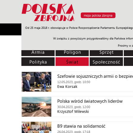
moja polska zbrojna
Od 25 maja 2018 r. obowiązuje w Polsce Rozporządzenie Parlamentu Europejskieg
Armia
Poligon
Sprzęt
Misje
Polityka
Prawo
W związku z powyższym przygotowaliśmy dla Państwa inform
Prosimy o 
Armia
Poligon
Sprzęt
Polityka
Świat
Społeczność
Szefowie sojuszniczych armii o bezpie
12.05.2023, godz. 10:30
Ewa Korsak
Polska wśród światowych liderów
30.04.2023, godz. 12:00
Krzysztof Wilewski
B9 stawia na solidarność
26.04.2023, godz. 17:18