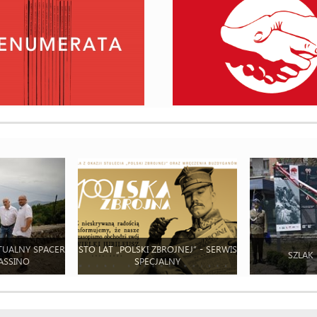
TUALNY SPACER
STO LAT „POLSKI ZBROJNEJ” - SERWIS
SZLAK
ASSINO
SPECJALNY