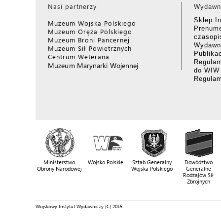
Nasi partnerzy
Wydawn
Sklep I
Muzeum Wojska Polskiego
Prenume
Muzeum Oręża Polskiego
czasop
Muzeum Broni Pancernej
Wydawni
Muzeum Sił Powietrznych
Publika
Centrum Weterana
Regulam
Muzeum Marynarki Wojennej
do WIW
Regula
Ministerstwo
Wojsko Polskie
Sztab Generalny
Dowództwo
Obrony Narodowej
Wojska Polskiego
Generalne
Rodzajów Sił
Zbrojnych
Wojskowy Instytut Wydawniczy (C) 2015