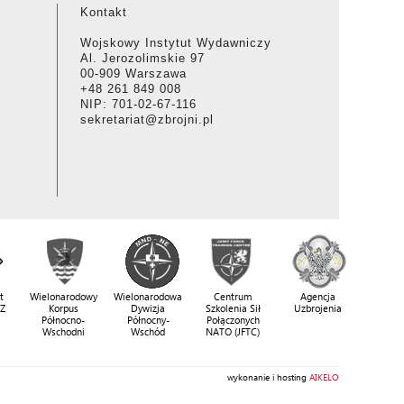
Kontakt
Wojskowy Instytut Wydawniczy
Al. Jerozolimskie 97
00-909 Warszawa
+48 261 849 008
NIP: 701-02-67-116
sekretariat@zbrojni.pl
t
Wielonarodowy
Wielonarodowa
Centrum
Agencja
SZ
Korpus
Dywizja
Szkolenia Sił
Uzbrojenia
Północno-
Północny-
Połączonych
Wschodni
Wschód
NATO (JFTC)
wykonanie i hosting
AIKELO