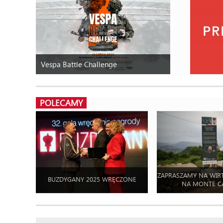
Vespa Battle Challenge
POLECAMY
ZAPRASZAMY NA WIR
BUZDYGANY 2025 WRĘCZONE
NA MONTE C