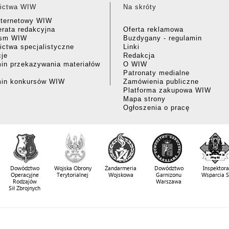
ictwa WIW
Na skróty
nternetowy WIW
rata redakcyjna
Oferta reklamowa
ism WIW
Buzdygany - regulamin
ctwa specjalistyczne
Linki
cje
Redakcja
in przekazywania materiałów
O WIW
Patronaty medialne
min konkursów WIW
Zamówienia publiczne
Platforma zakupowa WIW
Mapa strony
Ogłoszenia o pracę
Dowództwo
Wojska Obrony
Żandarmeria
Dowództwo
Inspektora
Operacyjne
Terytorialnej
Wojskowa
Garnizonu
Wsparcia 
Rodzajów
Warszawa
Sił Zbrojnych