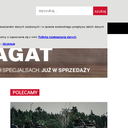
przetwarzaniem danych osobowych i w sprawie swobodnego przepływu takich danych
SH
SKLEP
Jednodniówki
Praca w WIW
simy o zapoznanie się z nimi:
Polityka przetwarzania danych
.
 –
Akceptuję
POLECAMY