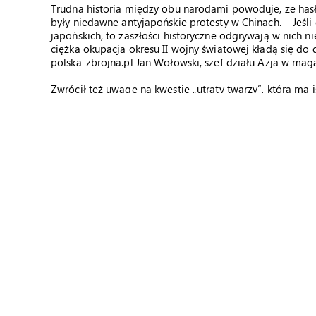
Trudna historia między obu narodami powoduje, że hasł
były niedawne antyjapońskie protesty w Chinach. – Jeśli 
japońskich, to zaszłości historyczne odgrywają w nich ni
ciężka okupacja okresu II wojny światowej kładą się do
polska-zbrojna.pl Jan Wołowski, szef działu Azja w ma
Zwrócił też uwagę na kwestię „utraty twarzy”, która ma i
azjatyckiej kulturze. Dość przypomnieć japońską tradyc
się hańbą. – Zbyt asekuracyjne i ugodowe stanowisko kt
a to prowadziłoby, w przekonaniu władz, do utraty prest
pozwolić sobie nie może. Również Japonia, w praktyce o
cofnąć się w obliczu wzrostu znaczenia Chin w globalne
Wołowski. Prawdopodobnie konflikt o wyspy Senkaku/Diao
rozwiązanie, które zadowoliłoby obie strony.
Źródła: Defense News, AFP, Policy Paper FAE nr 32/2012
wr
autor zdjęć: wikicommons