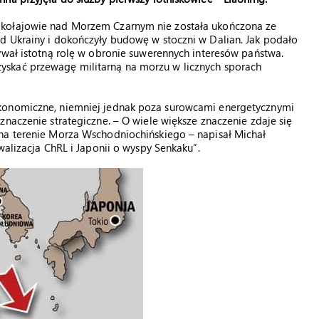
ikołajowie nad Morzem Czarnym nie została ukończona ze
d Ukrainy i dokończyły budowę w stoczni w Dalian. Jak podało
ywał istotną rolę w obronie suwerennych interesów państwa.
skać przewagę militarną na morzu w licznych sporach
ekonomiczne, niemniej jednak poza surowcami energetycznymi
znaczenie strategiczne. – O wiele większe znaczenie zdaje się
na terenie Morza Wschodniochińskiego – napisał Michał
walizacja ChRL i Japonii o wyspy Senkaku”.