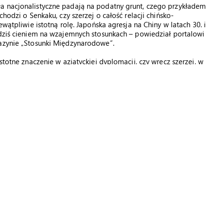
a nacjonalistyczne padają na podatny grunt, czego przykładem
chodzi o Senkaku, czy szerzej o całość relacji chińsko-
ewątpliwie istotną rolę. Japońska agresja na Chiny w latach 30. i
 dziś cieniem na wzajemnych stosunkach – powiedział portalowi
gazynie „Stosunki Międzynarodowe”.
stotne znaczenie w azjatyckiej dyplomacji, czy wręcz szerzej, w
ję seppuku, rytualnego samobójstwa w obliczu porażki, okrycia
órejś ze stron mogłoby zostać odczytane jako oznaka słabości,
iżu na arenie międzynarodowej. A na to rosnący w siłę Pekin
d 20 lat pozostająca w stagnacji gospodarczej, nie może
j rozgrywce politycznej i ekonomicznej – stwierdza Jan
yu będzie więc jeszcze długo tlił się, bo trudno o takie