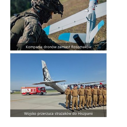
Kompania dronów zamiast Rosomaków
Wojsko przerzuca strażaków do Hiszpanii