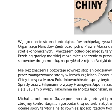
W jego ocenie strona kontrolująca ów archipelag zyska
Organizacji Narodów Zjednoczonych o Prawie Morza d
stref ekonomicznych. Tymczasem odległość między terytor
Przebieg granicy morskiej może mieć znaczenie w przy
surowców drogą morską, na przykład z rejonu Arktyki do
Nie bez znaczenia pozostaje również stopień oddziały
przez zaangażowane strony w innych częściach Oceanu 
Chiny toczą na Morzu Południowochińskim spory terytor
Spratly oraz z Filipinami o wyspy Huangyan. Japonia za
się z Seulem o wyspy Takeshima na Morzu Japońskim, 
Michał Jarocki podkreśla, że pomimo ostrej retoryki i p
zbrojnej konfrontacji. Ich gospodarki są od siebie zbyt s
ocenie spory terytorialne to również sposób rządów t