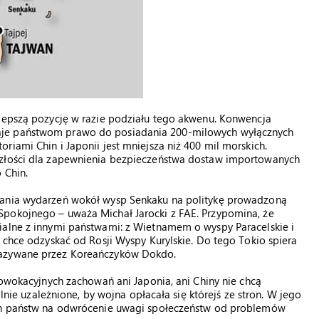
 lepszą pozycję w razie podziału tego akwenu. Konwencja
aje państwom prawo do posiadania 200-milowych wyłącznych
iami Chin i Japonii jest mniejsza niż 400 mil morskich.
szłości dla zapewnienia bezpieczeństwa dostaw importowanych
 Chin.
wania wydarzeń wokół wysp Senkaku na politykę prowadzoną
Spokojnego – uważa Michał Jarocki z FAE. Przypomina, że
ialne z innymi państwami: z Wietnamem o wyspy Paracelskie i
ś chce odzyskać od Rosji Wyspy Kurylskie. Do tego Tokio spiera
nazywane przez Koreańczyków Dokdo.
rowokacyjnych zachowań ani Japonia, ani Chiny nie chcą
ilnie uzależnione, by wojna opłacała się którejś ze stron. W jego
ych państw na odwrócenie uwagi społeczeństw od problemów