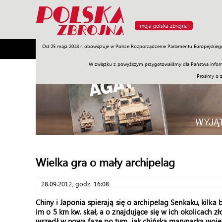
moja polska zbrojna
Od 25 maja 2018 r. obowiązuje w Polsce Rozporządzenie Parlamentu Europejskieg
Armia
Poligon
Sprzęt
Misje
Polityka
Prawo
W związku z powyższym przygotowaliśmy dla Państwa inform
Prosimy o 
Wielka gra o mały archipelag
28.09.2012, godz. 16:08
Chiny i Japonia spierają się o archipelag Senkaku, kil
im o 5 km kw. skał, a o znajdujące się w ich okolicach 
wszedł w nową fazę po tym, jak chińska marynarka wojen