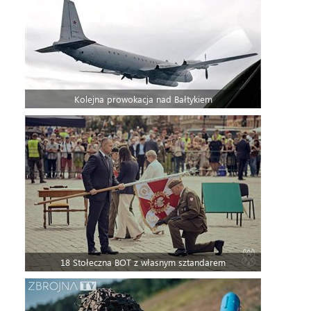
Kolejna prowokacja nad Bałtykiem
18 Stołeczna BOT z własnym sztandarem