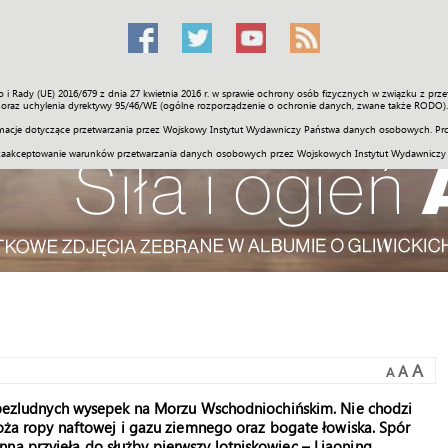
o i Rady (UE) 2016/679 z dnia 27 kwietnia 2016 r. w sprawie ochrony osób fizycznych w związku z 
Świat
Społeczność
Sport
Historia
Galerie
Wideo
ENGLI
oraz uchylenia dyrektywy 95/46/WE (ogólne rozporządzenie o ochronie danych, zwane także RODO).
acje dotyczące przetwarzania przez Wojskowy Instytut Wydawniczy Państwa danych osobowych. Pro
zaakceptowanie warunków przetwarzania danych osobowych przez Wojskowych Instytut Wydawniczy
A
A
A
ka bezludnych wysepek na Morzu Wschodniochińskim. Nie chodzi
złoża ropy naftowej i gazu ziemnego oraz bogate łowiska. Spór
na przyjęła do służby pierwszy lotniskowiec – Liaoning.