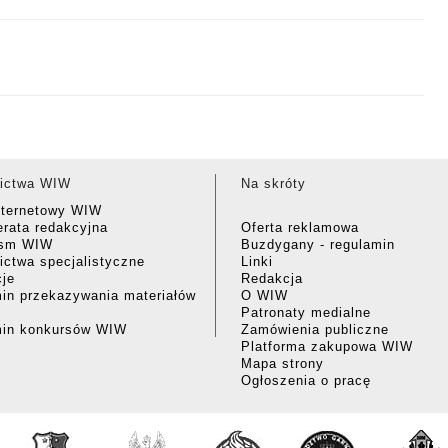
ictwa WIW
Na skróty
nternetowy WIW
rata redakcyjna
Oferta reklamowa
ism WIW
Buzdygany - regulamin
ctwa specjalistyczne
Linki
cje
Redakcja
in przekazywania materiałów
O WIW
Patronaty medialne
min konkursów WIW
Zamówienia publiczne
Platforma zakupowa WIW
Mapa strony
Ogłoszenia o pracę