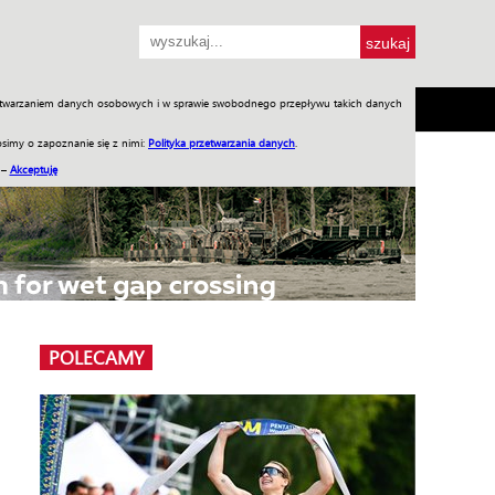
przetwarzaniem danych osobowych i w sprawie swobodnego przepływu takich danych
SH
SKLEP
Jednodniówki
Praca w WIW
simy o zapoznanie się z nimi:
Polityka przetwarzania danych
.
 –
Akceptuję
POLECAMY