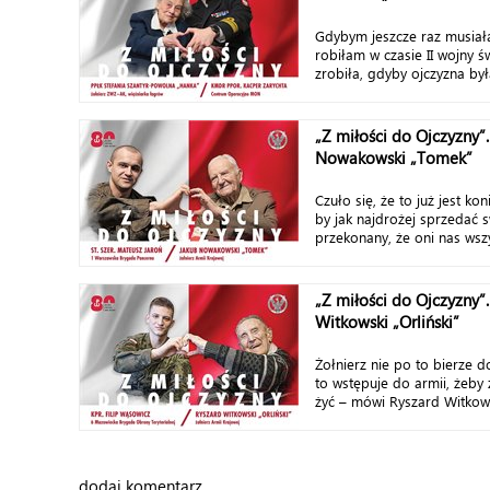
Gdybym jeszcze raz musiała
robiłam w czasie II wojny ś
zrobiła, gdyby ojczyzna był
„Z miłości do Ojczyzny”.
Nowakowski „Tomek”
Czuło się, że to już jest koni
by jak najdrożej sprzedać 
przekonany, że oni nas wsz
„Z miłości do Ojczyzny”
Witkowski „Orliński”
Żołnierz nie po to bierze d
to wstępuje do armii, żeby 
żyć – mówi Ryszard Witkowsk
dodaj komentarz