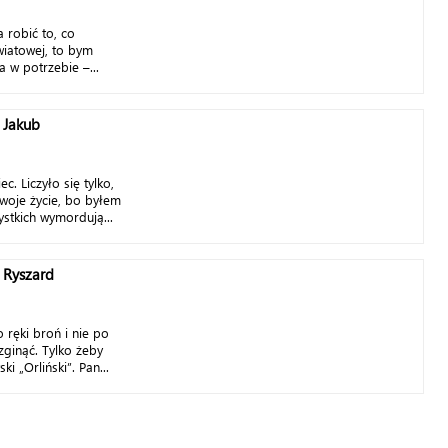
 robić to, co
wiatowej, to bym
a w potrzebie –...
 Jakub
ec. Liczyło się tylko,
swoje życie, bo byłem
ystkich wymordują...
. Ryszard
o ręki broń i nie po
zginąć. Tylko żeby
i „Orliński”. Pan...