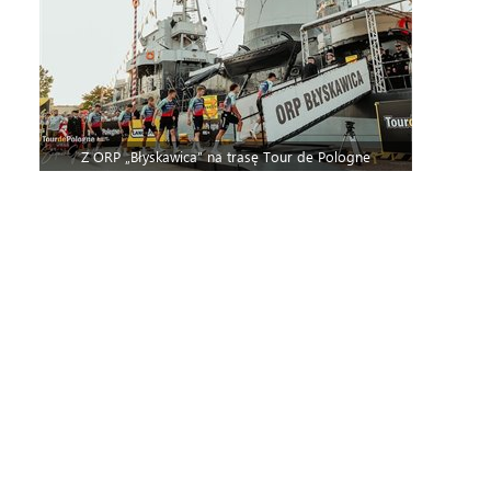
Z ORP „Błyskawica” na trasę Tour de Pologne