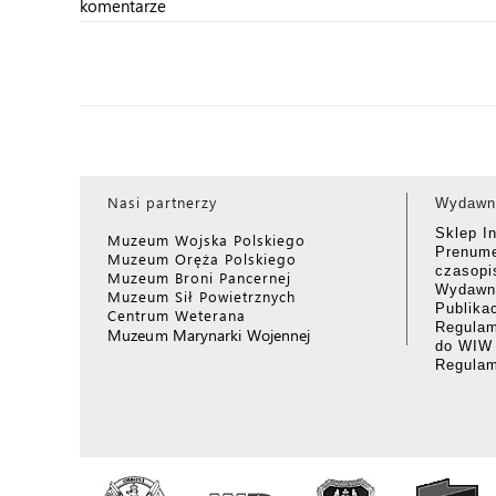
komentarze
Nasi partnerzy
Wydawn
Sklep I
Muzeum Wojska Polskiego
Prenume
Muzeum Oręża Polskiego
czasop
Muzeum Broni Pancernej
Wydawni
Muzeum Sił Powietrznych
Publika
Centrum Weterana
Regulam
Muzeum Marynarki Wojennej
do WIW
Regula