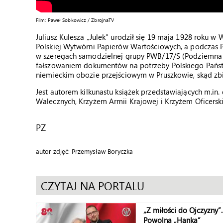
Film: Paweł Sobkowicz / ZbrojnaTV
Juliusz Kulesza „Julek” urodził się 19 maja 1928 roku w
Polskiej Wytwórni Papierów Wartościowych, a podczas 
w szeregach samodzielnej grupy PWB/17/S (Podziemna 
fałszowaniem dokumentów na potrzeby Polskiego Pańs
niemieckim obozie przejściowym w Pruszkowie, skąd zbi
Jest autorem kilkunastu książek przedstawiających m.in. 
Walecznych, Krzyżem Armii Krajowej i Krzyżem Oficersk
PZ
autor zdjęć: Przemysław Boryczka
CZYTAJ NA PORTALU
„Z miłości do Ojczyzny”.
Powolna „Hanka”