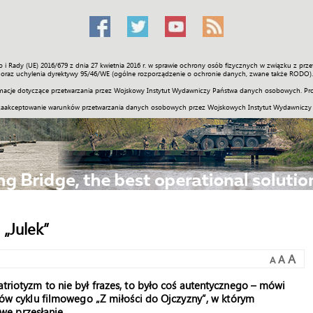
o i Rady (UE) 2016/679 z dnia 27 kwietnia 2016 r. w sprawie ochrony osób fizycznych w związku z 
Świat
Społeczność
Sport
Historia
Galerie
Wideo
ENGLI
oraz uchylenia dyrektywy 95/46/WE (ogólne rozporządzenie o ochronie danych, zwane także RODO).
acje dotyczące przetwarzania przez Wojskowy Instytut Wydawniczy Państwa danych osobowych. Pro
zaakceptowanie warunków przetwarzania danych osobowych przez Wojskowych Instytut Wydawniczy
 „Julek”
A
A
A
atriotyzm to nie był frazes, to było coś autentycznego – mówi
terów cyklu filmowego „Z miłości do Ojczyzny”, w którym
e przesłanie.