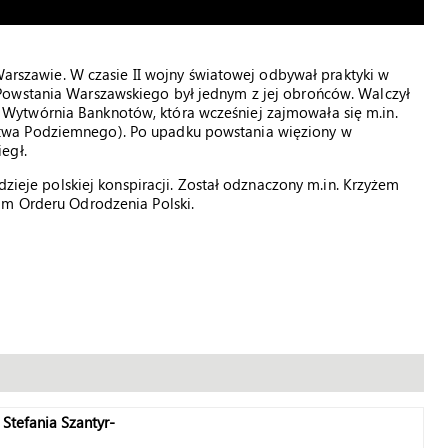
 Warszawie. W czasie II wojny światowej odbywał praktyki w
Powstania Warszawskiego był jednym z jej obrońców. Walczył
Wytwórnia Banknotów, która wcześniej zajmowała się m.in.
twa Podziemnego). Po upadku powstania więziony w
egł.
dzieje polskiej konspiracji. Został odznaczony m.in. Krzyżem
im Orderu Odrodzenia Polski.
 Stefania Szantyr-