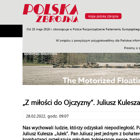
moja polska zbrojna
Od 25 maja 2018 r. obowiązuje w Polsce Rozporządzenie Parlamentu Europejskieg
Armia
Poligon
Sprzęt
Misje
Polityka
Prawo
W związku z powyższym przygotowaliśmy dla Państwa inform
Prosimy o 
„Z miłości do Ojczyzny”. Juliusz Kulesza
28.02.2022, godz. 09:07
Nas wychowali ludzie, którzy odzyskali niepodległość. P
Juliusz Kulesza „Julek”. Pan Juliusz jest jednym z boha
kombatanci przekazują młodym żołnierzom swoje życiow