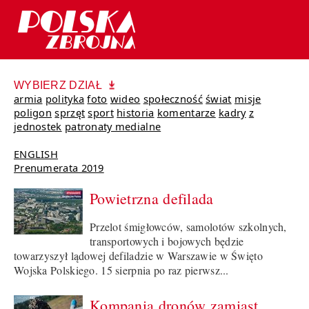
WYBIERZ DZIAŁ
armia
polityka
foto
wideo
społeczność
świat
misje
poligon
sprzęt
sport
historia
komentarze
kadry
z
jednostek
patronaty medialne
ENGLISH
Prenumerata 2019
Powietrzna defilada
Przelot śmigłowców, samolotów szkolnych,
transportowych i bojowych będzie
towarzyszył lądowej defiladzie w Warszawie w Święto
Wojska Polskiego. 15 sierpnia po raz pierwsz...
Kompania dronów zamiast