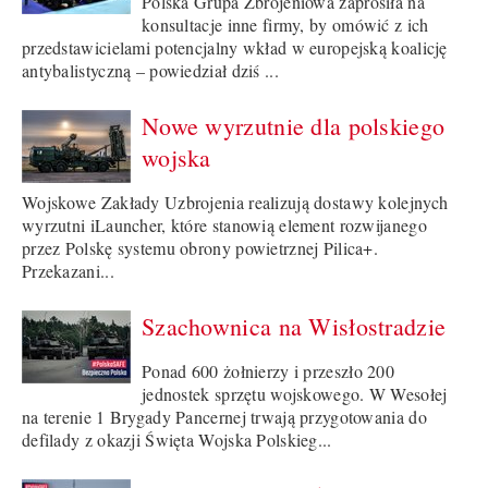
Polska Grupa Zbrojeniowa zaprosiła na
konsultacje inne firmy, by omówić z ich
przedstawicielami potencjalny wkład w europejską koalicję
antybalistyczną – powiedział dziś ...
Nowe wyrzutnie dla polskiego
wojska
Wojskowe Zakłady Uzbrojenia realizują dostawy kolejnych
wyrzutni iLauncher, które stanowią element rozwijanego
przez Polskę systemu obrony powietrznej Pilica+.
Przekazani...
Szachownica na Wisłostradzie
Ponad 600 żołnierzy i przeszło 200
jednostek sprzętu wojskowego. W Wesołej
na terenie 1 Brygady Pancernej trwają przygotowania do
defilady z okazji Święta Wojska Polskieg...