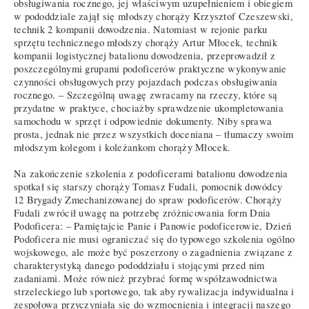
obsługiwania rocznego, jej właściwym uzupełnieniem i obiegiem
w pododdziale zajął się młodszy chorąży Krzysztof Czeszewski,
technik 2 kompanii dowodzenia. Natomiast w rejonie parku
sprzętu technicznego młodszy chorąży Artur Młocek, technik
kompanii logistycznej batalionu dowodzenia, przeprowadził z
poszczególnymi grupami podoficerów praktyczne wykonywanie
czynności obsługowych przy pojazdach podczas obsługiwania
rocznego. – Szczególną uwagę zwracamy na rzeczy, które są
przydatne w praktyce, chociażby sprawdzenie ukompletowania
samochodu w sprzęt i odpowiednie dokumenty. Niby sprawa
prosta, jednak nie przez wszystkich doceniana – tłumaczy swoim
młodszym kolegom i koleżankom chorąży Młocek.
Na zakończenie szkolenia z podoficerami batalionu dowodzenia
spotkał się starszy chorąży Tomasz Fudali, pomocnik dowódcy
12 Brygady Zmechanizowanej do spraw podoficerów. Chorąży
Fudali zwrócił uwagę na potrzebę zróżnicowania form Dnia
Podoficera: – Pamiętajcie Panie i Panowie podoficerowie, Dzień
Podoficera nie musi ograniczać się do typowego szkolenia ogólno
wojskowego, ale może być poszerzony o zagadnienia związane z
charakterystyką danego pododdziału i stojącymi przed nim
zadaniami. Może również przybrać formę współzawodnictwa
strzeleckiego lub sportowego, tak aby rywalizacja indywidualna i
zespołowa przyczyniała się do wzmocnienia i integracji naszego