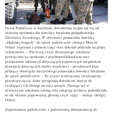
Dzień Podoficera w batalionie dowodzenia rozpoczął się od
złożenia meldunku dla dowódcy batalionu podpułkownika
Zdzisława Zaorskiego. W obecności pomocnika dowódcy
„błękitnej brygady” do spraw podoficerów chorąży Marcin
Orkisz zapoznał z planem zajęć oraz dokonał podziału na grupy
szkoleniowe. – Pierwszą część dzisiejszego szkolenia
poświęcimy na spotkanie z psychoprofilaktykiem oraz
przekazanie informacji dotyczących najnowszych uregulowań
prawnych dotyczących służby wojskowej – przedstawił plan
pełniący obowiązki nieetatowego pomocnika dowódcy batalionu
do spraw podoficerów. – Po części teoretycznej zrealizujemy
przedsięwzięcia, które przygotują dowódców drużyn do
czekającej ich obsługi rocznej sprzętu. Dlatego też w
dzisiejszym szkoleniu istotną rolę odegrają technicy pododdziału,
to oni właśnie poprowadzą główną część zajęć – dodaje chorąży
Orkisz.
Zapoznaniem podoficerów z podstawową dokumentacją do