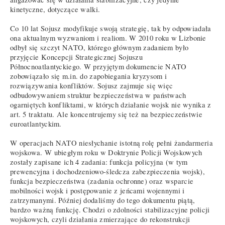
kinetyczne, dotyczące walki.
Co 10 lat Sojusz modyfikuje swoją strategię, tak by odpowiadała
ona aktualnym wyzwaniom i realiom. W 2010 roku w Lizbonie
odbył się szczyt NATO, którego głównym zadaniem było
przyjęcie Koncepcji Strategicznej Sojuszu
Północnoatlantyckiego. W przyjętym dokumencie NATO
zobowiązało się m.in. do zapobiegania kryzysom i
rozwiązywania konfliktów. Sojusz zajmuje się więc
odbudowywaniem struktur bezpieczeństwa w państwach
ogarniętych konfliktami, w których działanie wojsk nie wynika z
art. 5 traktatu. Ale koncentrujemy się też na bezpieczeństwie
euroatlantyckim.
W operacjach NATO niesłychanie istotną rolę pełni żandarmeria
wojskowa. W ubiegłym roku w Doktrynie Policji Wojskowych
zostały zapisane ich 4 zadania: funkcja policyjna (w tym
prewencyjna i dochodzeniowo-śledcza zabezpieczenia wojsk),
funkcja bezpieczeństwa (zadania ochronne) oraz wsparcie
mobilności wojsk i postępowanie z jeńcami wojennymi i
zatrzymanymi. Później dodaliśmy do tego dokumentu piątą,
bardzo ważną funkcję. Chodzi o zdolności stabilizacyjne policji
wojskowych, czyli działania zmierzające do rekonstrukcji