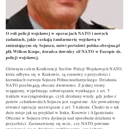
O roli policji wojskowej w operacjach NATO i nowych
zadaniach, jakie czekają żandarmerię wojskową w
zmieniającym się Sojuszu, mówi portalowi polska-zbrojna.pl
płk Willem Koops, doradca dowódcy sił NATO w Europie ds.
policji wojskowej.
Głównym celem Konferencji Szefów Policji Wojskowych NATO,
która odbywa się w Krakowie, są rozmowy o przyszłości i
kierunkach rozwoju Sojuszu Północnoatlantyckiego. Działania
NATO przebiegają obecnie dwutorowo. Z jednej strony
reagujemy, wypełniając zobowiązania wynikające z art. 5
traktatu waszyngtońskiego, czyli działamy wtedy, gdy jedno z
państw członkowskich Sojuszu jest zagrożone. Ale prowadzimy
również operacje niezwiązane z art. 5 traktatu. Chodzi tu o tak
duże misje jak na przykład w Iraku, Kosowie i Afganistanie.
Obecnie w Sojuszu trwa dyskusja nad sposobami działania w
przyszłości. Zastanawiamy się m.in., czy NATO powinno
angażować się w działania stabilizacyjne, czy jedynie