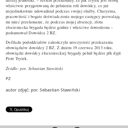
naszej jednostki. – Jestem przekonany, że płk Trytek jest osobą
właściwie przygotowaną do pełnienia roli dowódcy, co już
niejednokrotnie udowadniał podczas swojej służby. Charyzma,
pracowitość i bogate doświadczenie mojego zastępcy pozwalają
mi mieć przekonanie, że podczas mojej absencji, złota
złocieniecka brygada będzie godnie i właściwe dowodzona –
podsumował Dowódca 2 BZ.
Defilada pododdziałów zakończyła uroczystość przekazania
obowiązków dowódcy 2 BZ. Z dniem 19 czerwca 2013 roku,
obowiązki dowódcy złocienieckiej brygady pełnił będzie płk dypl.
Piotr Trytek.
Źródło: por. Sebastian Stawiński
PZ
autor zdjęć: por. Sebastian Stawiński