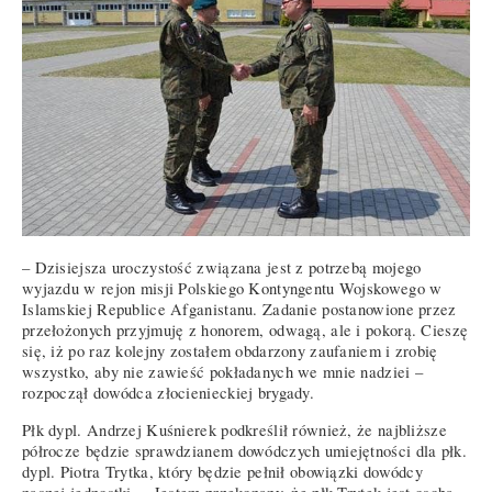
– Dzisiejsza uroczystość związana jest z potrzebą mojego
wyjazdu w rejon misji Polskiego Kontyngentu Wojskowego w
Islamskiej Republice Afganistanu. Zadanie postanowione przez
przełożonych przyjmuję z honorem, odwagą, ale i pokorą. Cieszę
się, iż po raz kolejny zostałem obdarzony zaufaniem i zrobię
wszystko, aby nie zawieść pokładanych we mnie nadziei –
rozpoczął dowódca złocienieckiej brygady.
Płk dypl. Andrzej Kuśnierek podkreślił również, że najbliższe
półrocze będzie sprawdzianem dowódczych umiejętności dla płk.
dypl. Piotra Trytka, który będzie pełnił obowiązki dowódcy