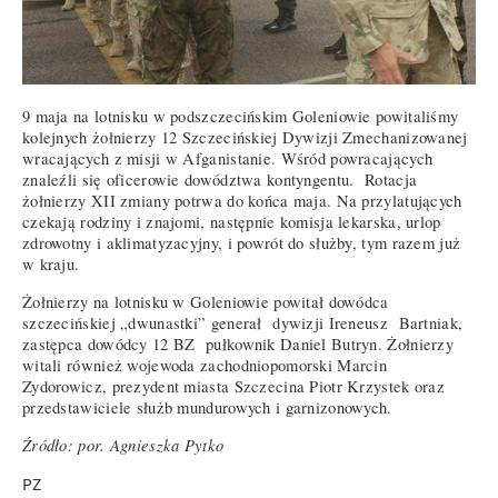
9 maja na lotnisku w podszczecińskim Goleniowie powitaliśmy
kolejnych żołnierzy 12 Szczecińskiej Dywizji Zmechanizowanej
wracających z misji w Afganistanie. Wśród powracających
znaleźli się oficerowie dowództwa kontyngentu. Rotacja
żołnierzy XII zmiany potrwa do końca maja. Na przylatujących
czekają rodziny i znajomi, następnie komisja lekarska, urlop
zdrowotny i aklimatyzacyjny, i powrót do służby, tym razem już
w kraju.
Żołnierzy na lotnisku w Goleniowie powitał dowódca
szczecińskiej „dwunastki” generał dywizji Ireneusz Bartniak,
zastępca dowódcy 12 BZ pułkownik Daniel Butryn. Żołnierzy
witali również wojewoda zachodniopomorski Marcin
Zydorowicz, prezydent miasta Szczecina Piotr Krzystek oraz
przedstawiciele służb mundurowych i garnizonowych.
Źródło: por. Agnieszka Pytko
PZ