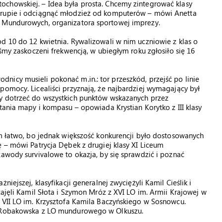
chowskiej. – Idea była prosta. Chcemy zintegrować klasy
grupie i odciągnąć młodzież od komputerów – mówi Anetta
b Mundurowych, organizatora sportowej imprezy.
d 10 do 12 kwietnia. Rywalizowali w nim uczniowie z klas o
eśmy zaskoczeni frekwencją, w ubiegłym roku zgłosiło się 16
icy musieli pokonać m.in.: tor przeszkód, przejść po linie
pomocy. Licealiści przyznają, że najbardziej wymagający był
y dotrzeć do wszystkich punktów wskazanych przez
tania mapy i kompasu – opowiada Krystian Korytko z III klasy
am łatwo, bo jednak większość konkurencji było dostosowanych
ę – mówi Patrycja Dębek z drugiej klasy XI Liceum
zawody survivalowe to okazja, by się sprawdzić i poznać
iejszej, klasyfikacji generalnej zwyciężyli Kamil Cieślik i
zajęli Kamil Słota i Szymon Mróz z XVI LO im. Armii Krajowej w
 VII LO im. Krzysztofa Kamila Baczyńskiego w Sosnowcu.
a Robakowska z LO mundurowego w Olkuszu.