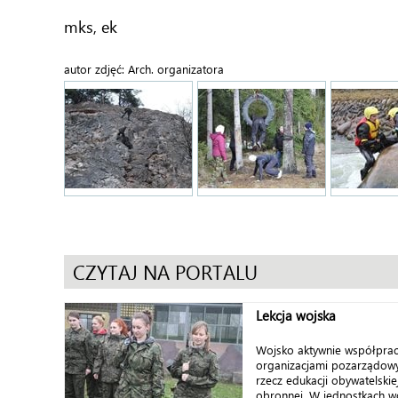
mks, ek
autor zdjęć: Arch. organizatora
CZYTAJ NA PORTALU
Lekcja wojska
Wojsko aktywnie współprac
organizacjami pozarządowy
rzecz edukacji obywatelskiej
obronnej. W jednostkach w