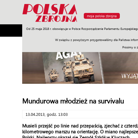
moja polska zbrojna
Od 25 maja 2018 r. obowiązuje w Polsce Rozporządzenie Parlamentu Europejskieg
Armia
Poligon
Sprzęt
Misje
Polityka
Prawo
W związku z powyższym przygotowaliśmy dla Państwa inform
Prosimy o 
Mundurowa młodzież na survivalu
13.04.2013, godz. 13:03
Musieli przejść po linie nad przepaścią, zjechać z czter
kilometrowego marszu na orientację. O miano najlepszej
Polski. Najlepszy okazał się Zespół Szkół w Kluczach.