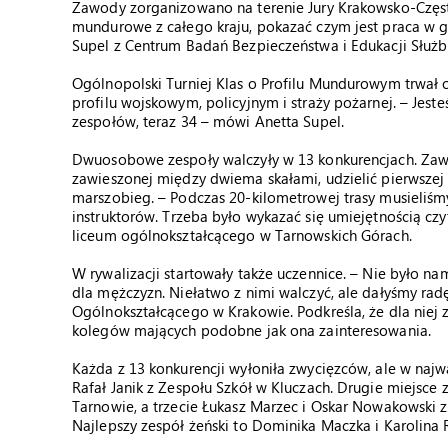
Zawody zorganizowano na terenie Jury Krakowsko-Często
mundurowe z całego kraju, pokazać czym jest praca w 
Supel z Centrum Badań Bezpieczeństwa i Edukacji Służ
Ogólnopolski Turniej Klas o Profilu Mundurowym trwał o
profilu wojskowym, policyjnym i straży pożarnej. – Jest
zespołów, teraz 34 – mówi Anetta Supel.
Dwuosobowe zespoły walczyły w 13 konkurencjach. Zawodn
zawieszonej między dwiema skałami, udzielić pierwszej 
marszobieg. – Podczas 20-kilometrowej trasy musieliśm
instruktorów. Trzeba było wykazać się umiejętnością czy
liceum ogólnokształcącego w Tarnowskich Górach.
W rywalizacji startowały także uczennice. – Nie było n
dla mężczyzn. Niełatwo z nimi walczyć, ale dałyśmy rad
Ogólnokształcącego w Krakowie. Podkreśla, że dla niej 
kolegów mających podobne jak ona zainteresowania.
Każda z 13 konkurencji wyłoniła zwycięzców, ale w najważn
Rafał Janik z Zespołu Szkół w Kluczach. Drugie miejsce 
Tarnowie, a trzecie Łukasz Marzec i Oskar Nowakowski z
Najlepszy zespół żeński to Dominika Maczka i Karolin