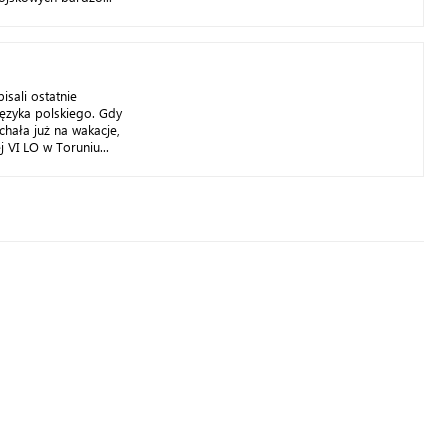
isali ostatnie
języka polskiego. Gdy
chała już na wakacje,
 VI LO w Toruniu...