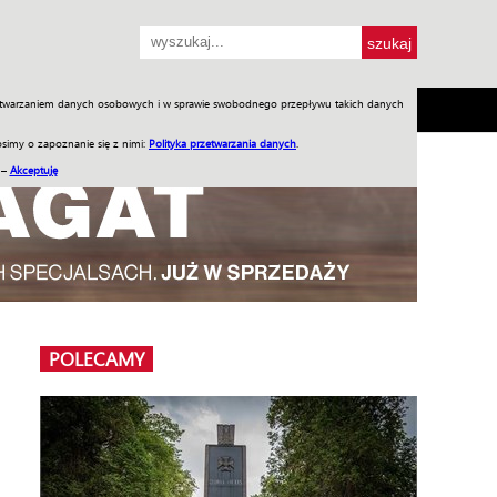
przetwarzaniem danych osobowych i w sprawie swobodnego przepływu takich danych
SH
SKLEP
Jednodniówki
Praca w WIW
simy o zapoznanie się z nimi:
Polityka przetwarzania danych
.
 –
Akceptuję
POLECAMY