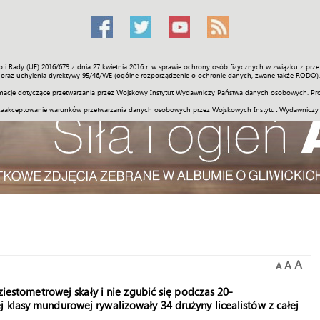
o i Rady (UE) 2016/679 z dnia 27 kwietnia 2016 r. w sprawie ochrony osób fizycznych w związku z 
Świat
Społeczność
Sport
Historia
Galerie
Wideo
ENGLI
oraz uchylenia dyrektywy 95/46/WE (ogólne rozporządzenie o ochronie danych, zwane także RODO).
acje dotyczące przetwarzania przez Wojskowy Instytut Wydawniczy Państwa danych osobowych. Pro
zaakceptowanie warunków przetwarzania danych osobowych przez Wojskowych Instytut Wydawniczy
A
A
A
dziestometrowej skały i nie zgubić się podczas 20-
 klasy mundurowej rywalizowały 34 drużyny licealistów z całej