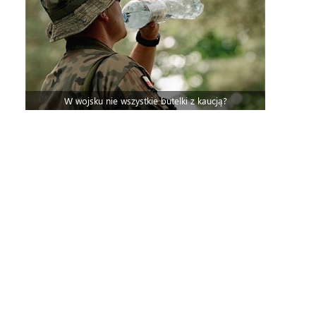
W wojsku nie wszystkie butelki z kaucją?