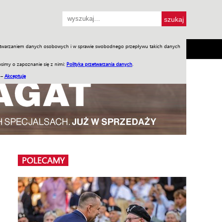
przetwarzaniem danych osobowych i w sprawie swobodnego przepływu takich danych
SH
SKLEP
Jednodniówki
Praca w WIW
simy o zapoznanie się z nimi:
Polityka przetwarzania danych
.
 –
Akceptuję
POLECAMY