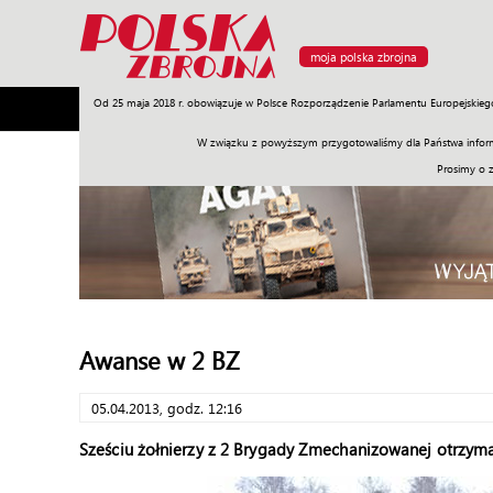
moja polska zbrojna
Od 25 maja 2018 r. obowiązuje w Polsce Rozporządzenie Parlamentu Europejskieg
Armia
Poligon
Sprzęt
Misje
Polityka
Prawo
W związku z powyższym przygotowaliśmy dla Państwa inform
Prosimy o 
Awanse w 2 BZ
05.04.2013, godz. 12:16
Sześciu żołnierzy z 2 Brygady Zmechanizowanej otrzym