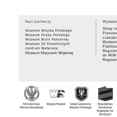
Nasi partnerzy
Wydawn
Sklep I
Muzeum Wojska Polskiego
Prenume
Muzeum Oręża Polskiego
czasop
Muzeum Broni Pancernej
Wydawni
Muzeum Sił Powietrznych
Publika
Centrum Weterana
Regulam
Muzeum Marynarki Wojennej
do WIW
Regula
Ministerstwo
Wojsko Polskie
Sztab Generalny
Dowództwo
Obrony Narodowej
Wojska Polskiego
Generalne
Rodzajów Sił
Zbrojnych