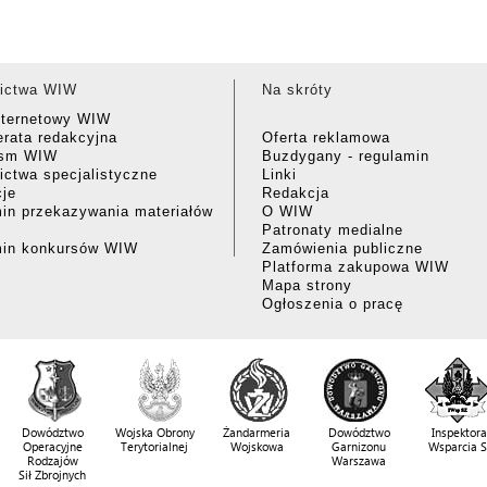
ictwa WIW
Na skróty
nternetowy WIW
rata redakcyjna
Oferta reklamowa
ism WIW
Buzdygany - regulamin
ctwa specjalistyczne
Linki
cje
Redakcja
in przekazywania materiałów
O WIW
Patronaty medialne
min konkursów WIW
Zamówienia publiczne
Platforma zakupowa WIW
Mapa strony
Ogłoszenia o pracę
Dowództwo
Wojska Obrony
Żandarmeria
Dowództwo
Inspektora
Operacyjne
Terytorialnej
Wojskowa
Garnizonu
Wsparcia 
Rodzajów
Warszawa
Sił Zbrojnych