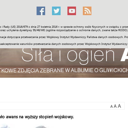
o i Rady (UE) 2016/679 z dnia 27 kwietnia 2016 r. w sprawie ochrony osób fizycznych w związku z 
Świat
Społeczność
Sport
Historia
Galerie
Wideo
ENGLI
oraz uchylenia dyrektywy 95/46/WE (ogólne rozporządzenie o ochronie danych, zwane także RODO).
acje dotyczące przetwarzania przez Wojskowy Instytut Wydawniczy Państwa danych osobowych. Pro
zaakceptowanie warunków przetwarzania danych osobowych przez Wojskowych Instytut Wydawniczy
A
A
A
ało awans na wyższy stopień wojskowy.