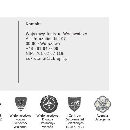
Kontakt
Wojskowy Instytut Wydawniczy
Al. Jerozolimskie 97
00-909 Warszawa
+48 261 849 008
NIP: 701-02-67-116
sekretariat@zbrojni.pl
t
Wielonarodowy
Wielonarodowa
Centrum
Agencja
SZ
Korpus
Dywizja
Szkolenia Sił
Uzbrojenia
Północno-
Północny-
Połączonych
Wschodni
Wschód
NATO (JFTC)