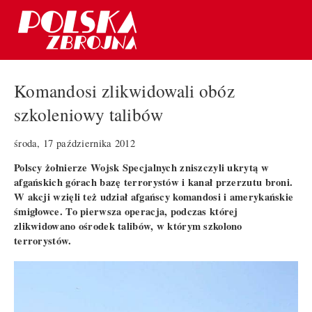
Komandosi zlikwidowali obóz
szkoleniowy talibów
środa, 17 października 2012
Polscy żołnierze Wojsk Specjalnych zniszczyli ukrytą w
afgańskich górach bazę terrorystów i kanał przerzutu broni.
W akcji wzięli też udział afgańscy komandosi i amerykańskie
śmigłowce. To pierwsza operacja, podczas której
zlikwidowano ośrodek talibów, w którym szkolono
terrorystów.