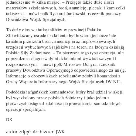
jednocześnie w kilka miejsc. – Przejęto także duże ilości
materiałów szkoleniowych, broń, amunicję, plecaki i kamizelki
taktyczne – mówi ppłk Ryszard Jankowski, rzecznik prasowy
Dowództwa Wojsk Specjalnych.
To duży cios w siatkę talibów w prowincji Paktika.
Zlikwidowany ośrodek szkolenia był bowiem jednocześnie
kanałem przerzutu broni, amunicji oraz improwizowanych
urządzeń wybuchowych (ajdików) na teren, na którym działają
Polskie Siły Zadaniowe. – To pierwsza tego typu operacja, ale
poprzedzona długotrwałymi działaniami wywiadowczymi i
rozpoznawczymi – mówi ppłk Mirosław Ochyra, rzecznik
prasowy Dowództwa Operacyjnego odpowiedzialnego za misję.
Informacje o obozowiskach rebeliantów zdobyli komandosi z
Grupy Wsparcia Informacyjnego Wojsk Specjalnych JW NIL.
Pododdział afgańskich komandosów, który brał udział w akcji,
był wyszkolony przez polskich żołnierzy i jako jeden z
pierwszych osiągnął zdolność do prowadzenia samodzielnych
operacji specjalnych.
DK
autor zdjęć: Archiwum JWK