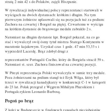
stratą 2 min 42 s do Polaków, zajęli Hiszpanie.
W rywalizacji indywidualnej polscy reprezentanci startowali w
wyścigach na dwóch dystansach: krótkim i długim. Na tym
pierwszym żołnierze uplasowali się na pozycjach tuż za podium:
Zuchora na czwartej i Borgieł na piątej. Czwartemu w wyścigu
na krótkim dystansie do brązowego medalu zabrakło 2 s.
Natomiast na długim dystansie kpr. Borgieł pokazał, na co go
stać i wywalczył swój ósmy tytuł mistrza Starego Kontynentu w
maratonie kajakowym. Uzyskał czas 1 godz. 47 min 53,33 s i
wyprzedził Lacerdę. Brąz zdobył drugi z
reprezentantów Portugalii Coelho, który do Borgieła stracił 59 s.
Natomiast st. szer. Zuchora finiszował na czwartej pozycji.
W Pitești reprezentacja Polski wywalczyła w sumie trzy medale.
Poza żołnierzami na podium stanął też Eryk Wilga, który był
trzeci w rywalizacji kanadyjkarzy w konkurencji C-1 w kategorii
do 23 lat. Polak przegrał z Węgrem Mihálym Pluzsikiem i
Portugalczykiem Leonardo Barbosą.
Pogoń po brąz
Z kolei w Budapeszcie w finałowych zawodach pięcioboistów