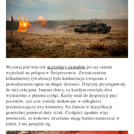
Wczoraj pod wieczór
uczestnicy zawodów
po raz ostatni
wyjechali na poligon w Świętoszowie. Zwieńczeniem
kilkudniowej rywalizacji była konkurencja związana z
prowadzeniem ognia na długie dystanse. Drużyny przystępowały
do niej sekcjami. Innymi słowy, za każdym strzelały dwa
wydzielone z plutonu czołgi. Każdy miał do dyspozycji pięć
pocisków, zaś cele zostały ulokowane w odległości
przekraczającej trzy kilometry. Na finiszu w klasyfikacji
generalnej panował duży ścisk. Czołgiści zgodnie więc
powtarzali, że końcowe strzelania mogą bardzo namieszać w
tabeli. I nie pomylili się.