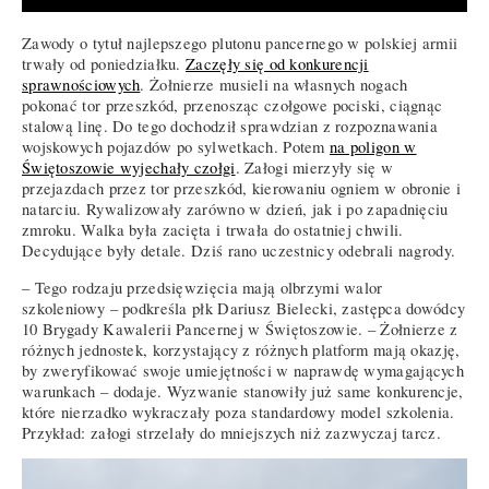
Zawody o tytuł najlepszego plutonu pancernego w polskiej armii
trwały od poniedziałku.
Zaczęły się od konkurencji
sprawnościowych
. Żołnierze musieli na własnych nogach
pokonać tor przeszkód, przenosząc czołgowe pociski, ciągnąc
stalową linę. Do tego dochodził sprawdzian z rozpoznawania
wojskowych pojazdów po sylwetkach. Potem
na poligon w
Świętoszowie wyjechały czołgi
. Załogi mierzyły się w
przejazdach przez tor przeszkód, kierowaniu ogniem w obronie i
natarciu. Rywalizowały zarówno w dzień, jak i po zapadnięciu
zmroku. Walka była zacięta i trwała do ostatniej chwili.
Decydujące były detale. Dziś rano uczestnicy odebrali nagrody.
– Tego rodzaju przedsięwzięcia mają olbrzymi walor
szkoleniowy – podkreśla płk Dariusz Bielecki, zastępca dowódcy
10 Brygady Kawalerii Pancernej w Świętoszowie. – Żołnierze z
różnych jednostek, korzystający z różnych platform mają okazję,
by zweryfikować swoje umiejętności w naprawdę wymagających
warunkach – dodaje. Wyzwanie stanowiły już same konkurencje,
które nierzadko wykraczały poza standardowy model szkolenia.
Przykład: załogi strzelały do mniejszych niż zazwyczaj tarcz.