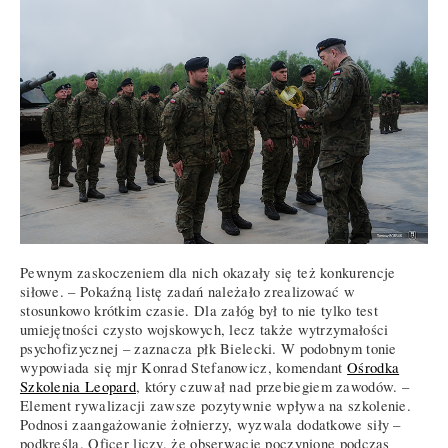
Pewnym zaskoczeniem dla nich okazały się też konkurencje
siłowe. – Pokaźną listę zadań należało zrealizować w
stosunkowo krótkim czasie. Dla załóg był to nie tylko test
umiejętności czysto wojskowych, lecz także wytrzymałości
psychofizycznej – zaznacza płk Bielecki. W podobnym tonie
wypowiada się mjr Konrad Stefanowicz, komendant
Ośrodka
Szkolenia Leopard
, który czuwał nad przebiegiem zawodów. –
Element rywalizacji zawsze pozytywnie wpływa na szkolenie.
Podnosi zaangażowanie żołnierzy, wyzwala dodatkowe siły –
podkreśla. Oficer liczy, że obserwacje poczynione podczas