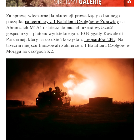
Za sprawą wieczornej konkurencji prowadzący od samego
początku
pancerniacy z 1 Batalionu Czołgów w Żurawicy
na
Abramsach M1A1 ostatecznie musieli uznać wyższość
gospodarzy – plutonu wydzielonego z 10 Brygady Kawalerii
Pancernej, który na co dzień korzysta z
Leopardów 2PL
. Na
trzecim miejscu finiszowali żołnierze z 1 Batalionu Czołgów w
Morągu na czołgach K2.