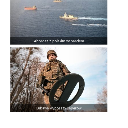
Abordaż z polskim wsparciem
Lubawa wyposaży saperów