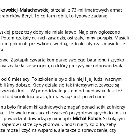
jkowskiej-Małachowskiej
strzelali z 73-milimetrowych armat
abinków Beryl. To co tam robili, to typowe zadanie
iej przez trzy doby nie miała łatwo. Najpierw ogłoszono
. Potem czekały na nich zasadzki, ostrzały, miny-pułapki. Musieli
tem pokonali przeszkodę wodną, jednak cały czas musieli się
za.
jenne. Zastąpili czwartą kompanię swojego batalionu i szybko
nia znalazła się w ogniu, na który precyzyjnie odpowiedziała.
6 miesięcy. To szkolenie było dla niej i jej ludzi ważnym
liśmy dobrze. Kiedy działa się tak intensywnie, zawsze są
przyznała kpt. – W pododdziale jestem od niedawna. Jest też
i to długoletnia praca, która wciąż jest przed nami.
onu było finałem kilkudniowych zmagań ponad setki żołnierzy
u. – Po wielu miesiącach ćwiczeń przygotowujących do misji i
j – powiedział dowodzący nimi ppłk
Michał Rohde
. Szkolącym
saperów i strzelcy wyborowi. Chodzi nie tylko o to, żeby
 może liczyć na wsparcie, ale także o sprawdzenie, czy