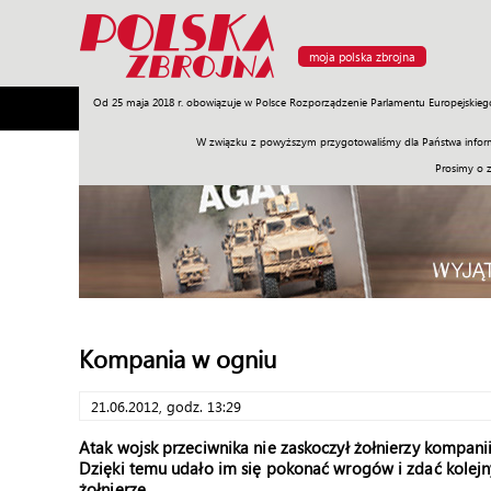
moja polska zbrojna
Od 25 maja 2018 r. obowiązuje w Polsce Rozporządzenie Parlamentu Europejskieg
Armia
Poligon
Sprzęt
Misje
Polityka
Prawo
W związku z powyższym przygotowaliśmy dla Państwa inform
Prosimy o 
Kompania w ogniu
21.06.2012, godz. 13:29
Atak wojsk przeciwnika nie zaskoczył żołnierzy kompanii 
Dzięki temu udało im się pokonać wrogów i zdać kolejny
żołnierze.