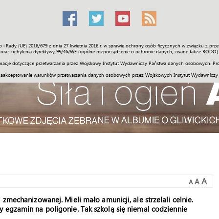
o i Rady (UE) 2016/679 z dnia 27 kwietnia 2016 r. w sprawie ochrony osób fizycznych w związku z 
Świat
Społeczność
Sport
Historia
Galerie
Wideo
ENGLI
oraz uchylenia dyrektywy 95/46/WE (ogólne rozporządzenie o ochronie danych, zwane także RODO).
acje dotyczące przetwarzania przez Wojskowy Instytut Wydawniczy Państwa danych osobowych. Pro
zaakceptowanie warunków przetwarzania danych osobowych przez Wojskowych Instytut Wydawniczy
A
A
A
zmechanizowanej. Mieli mało amunicji, ale strzelali celnie.
 egzamin na poligonie. Tak szkolą się niemal codziennie