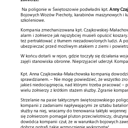
Na poligonie w Świętoszowie podwładni kpt.
Anny Cza
Bojowych Wozów Piechoty, karabinów maszynowych i kar
szkoleniowe.
Kompania zmechanizowana kpt. Czajkowskiej-Małachowsk
alarm i żołnierze jak najszybciej musieli opuścić koszary
też pertraktować z tłumem niezadowolonych ludzi. A po
ubezpieczać przed możliwym atakiem z ziemi i powietr
W końcu dotarli w rejon, gdzie toczyły się działania wo
zajęli stanowiska obronne. Nieprzyjaciel uderzył. Kompa
Kpt. Anna Czajkowska-Małachowska kompanią dowodzi od 
sprawdzianem. – Nie mogę powiedzieć, że wszystko zrobi
jakieś niedociągnięcia, nad którymi trzeba pracować – 
wielu żołnierzy z krótkim stażem służby. Zgranie kompani
Strzelanie na pasie taktycznym świętoszowskiego polig
kompanii z zadaniami napływającymi ze sztabu batalion
służby na niej, wracamy do trenowania taktyki wojenne
się żołnierzom pomagał pluton przeciwlotniczy, drużyna 
dowódca kompanii czuł, że w warunkach bojowych zawsze
dobrze potrafi takie wzmocnienie wykorzystać.