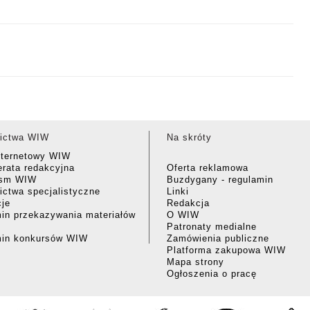
ictwa WIW
Na skróty
nternetowy WIW
rata redakcyjna
Oferta reklamowa
ism WIW
Buzdygany - regulamin
ctwa specjalistyczne
Linki
cje
Redakcja
in przekazywania materiałów
O WIW
Patronaty medialne
min konkursów WIW
Zamówienia publiczne
Platforma zakupowa WIW
Mapa strony
Ogłoszenia o pracę