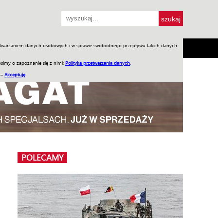
przetwarzaniem danych osobowych i w sprawie swobodnego przepływu takich danych
SH
SKLEP
Jednodniówki
Praca w WIW
simy o zapoznanie się z nimi:
Polityka przetwarzania danych
.
 –
Akceptuję
POLECAMY