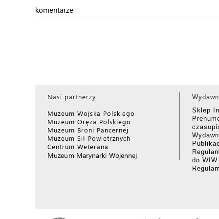
komentarze
Nasi partnerzy
Wydawn
Sklep I
Muzeum Wojska Polskiego
Prenume
Muzeum Oręża Polskiego
czasop
Muzeum Broni Pancernej
Wydawni
Muzeum Sił Powietrznych
Publika
Centrum Weterana
Regulam
Muzeum Marynarki Wojennej
do WIW
Regula