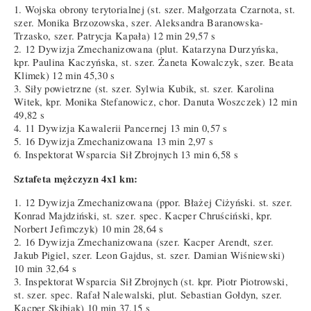
1. Wojska obrony terytorialnej (st. szer. Małgorzata Czarnota, st.
szer. Monika Brzozowska, szer. Aleksandra Baranowska-
Trzasko, szer. Patrycja Kapała) 12 min 29,57 s
2. 12 Dywizja Zmechanizowana (plut. Katarzyna Durzyńska,
kpr. Paulina Kaczyńska, st. szer. Żaneta Kowalczyk, szer. Beata
Klimek) 12 min 45,30 s
3. Siły powietrzne (st. szer. Sylwia Kubik, st. szer. Karolina
Witek, kpr. Monika Stefanowicz, chor. Danuta Woszczek) 12 min
49,82 s
4. 11 Dywizja Kawalerii Pancernej 13 min 0,57 s
5. 16 Dywizja Zmechanizowana 13 min 2,97 s
6. Inspektorat Wsparcia Sił Zbrojnych 13 min 6,58 s
Sztafeta mężczyzn 4x1 km:
1. 12 Dywizja Zmechanizowana (ppor. Błażej Ciżyński. st. szer.
Konrad Majdziński, st. szer. spec. Kacper Chruściński, kpr.
Norbert Jefimczyk) 10 min 28,64 s
2. 16 Dywizja Zmechanizowana (szer. Kacper Arendt, szer.
Jakub Pigiel, szer. Leon Gajdus, st. szer. Damian Wiśniewski)
10 min 32,64 s
3. Inspektorat Wsparcia Sił Zbrojnych (st. kpr. Piotr Piotrowski,
st. szer. spec. Rafał Nalewalski, plut. Sebastian Gołdyn, szer.
Kacper Skibiak) 10 min 37,15 s