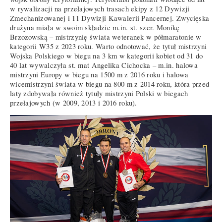
w rywalizacji na przełajowych trasach ekipy z 12 Dywizji
Zmechanizowanej i 11 Dywizji Kawalerii Pancernej. Zwycięska
drużyna miała w swoim składzie m.in. st. szer. Monikę
Brzozowską – mistrzynię świata weteranek w półmaratonie w
kategorii W35 z 2023 roku. Warto odnotować, że tytuł mistrzyni
Wojska Polskiego w biegu na 3 km w kategorii kobiet od 31 do
40 lat wywalczyła st. mat Angelika Cichocka – m.in. halowa
mistrzyni Europy w biegu na 1500 m z 2016 roku i halowa
wicemistrzyni świata w biegu na 800 m z 2014 roku, która przed
laty zdobywała również tytuły mistrzyni Polski w biegach
przełajowych (w 2009, 2013 i 2016 roku).