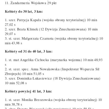
11. Żandarmeria Wojskowa 29 pkt
Kobiety do 30 lat, 3 km:
1. szer. Patrycja Kapała (wojska obrony terytorialnej) 10 min
27,02 s
2. szer. Beata Klimek (12 Dywizja Zmechanizowana) 10 min
29,07 s
3. st. szer. Małgorzata Czarnota (wojska obrony terytorialnej) 10
min 43,98 s
Kobiety od 31 do 40 lat, 3 km:
1. st. mat Angelika Cichocka (marynarka wojenna) 10 min 48,93
s
2. st. szer. spec. Anna Nowakowska (Inspektorat Wsparcia Sił
Zbrojnych) 10 min 51,05 s
3. szer. Dominika Łukasiewicz (18 Dywizja Zmechanizowana)
10 min 52,08 s
Kobiety powyżej 41 lat, 3 km:
1. st. szer. Monika Brzozowska (wojska obrony terytorialnej) 10
min 38,78 s
2. chor. Danuta Woszczek (siły powietrzne) 10 min 58,51 s