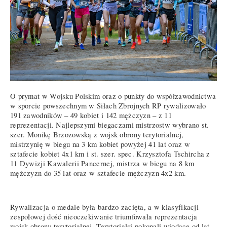
O prymat w Wojsku Polskim oraz o punkty do współzawodnictwa
w sporcie powszechnym w Siłach Zbrojnych RP rywalizowało
191 zawodników – 49 kobiet i 142 mężczyzn – z 11
reprezentacji. Najlepszymi biegaczami mistrzostw wybrano st.
szer. Monikę Brzozowską z wojsk obrony terytorialnej,
mistrzynię w biegu na 3 km kobiet powyżej 41 lat oraz w
sztafecie kobiet 4x1 km i st. szer. spec. Krzysztofa Tschircha z
11 Dywizji Kawalerii Pancernej, mistrza w biegu na 8 km
mężczyzn do 35 lat oraz w sztafecie mężczyzn 4x2 km.
Rywalizacja o medale była bardzo zacięta, a w klasyfikacji
zespołowej dość nieoczekiwanie triumfowała reprezentacja
wojsk obrony terytorialnej. Terytorialsi pokonali wiodące od lat