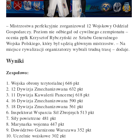
– Mistrzostwa perfekcyjnie zorganizował 12 Wojskowy Oddział
Gospodarczy. Poziom nie odbiegał od cywilnego czempionatu –
ocenia ppłk Krzysztof Rybczyński ze Sztabu Generalnego
Wojska Polskiego, który był sędzią głównym mistrzostw. – Na
miejsce rywalizacji organizatorzy wybrali trudną trasę – dodaje.
Wyniki
Zespołowo:
1. Wojska obrony terytorialnej 646 pkt
2. 12 Dywizja Zmechanizowana 632 pkt
3. 11 Dywizja Kawalerii Pancernej 618 pkt
4. 16 Dywizja Zmechanizowana 590 pkt
5. 18 Dywizja Zmechanizowana 561 pkt
6. Inspektorat Wsparcia Sił Zbrojnych 513 pkt
7. Siły powietrzne 481 pkt
8. Marynarka wojenna 447 pkt
9. Dowództwo Garnizonu Warszawa 352 pkt
10. Uczelnie wojskowe 302 pkt