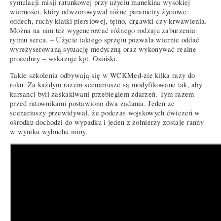
symulacji misji ratunkowej przy użyciu manekina wysokiej
wierności, który odwzorowywał różne parametry życiowe:
oddech, ruchy klatki piersiowej, tętno, drgawki czy krwawienia.
Można na nim też wygenerować różnego rodzaju zaburzenia
rytmu serca. – Użycie takiego sprzętu pozwala wiernie oddać
wyreżyserowaną sytuację medyczną oraz wykonywać realne
procedury – wskazuje kpt. Osiński.
Takie szkolenia odbywają się w WCKMed-zie kilka razy do
roku. Za każdym razem scenariusze są modyfikowane tak, aby
kursanci byli zaskakiwani przebiegiem zdarzeń. Tym razem
przed ratownikami postawiono dwa zadania. Jeden ze
scenariuszy przewidywał, że podczas wojskowych ćwiczeń w
ośrodku dochodzi do wypadku i jeden z żołnierzy zostaje ranny
w wyniku wybuchu miny.