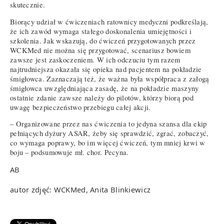
skutecznie.
Biorący udział w ćwiczeniach ratownicy medyczni podkreślają,
że ich zawód wymaga stałego doskonalenia umiejętności i
szkolenia. Jak wskazują, do ćwiczeń przygotowanych przez
WCKMed nie można się przygotować, scenariusz bowiem
zawsze jest zaskoczeniem. W ich odczuciu tym razem
najtrudniejsza okazała się opieka nad pacjentem na pokładzie
śmigłowca. Zaznaczają też, że ważna była współpraca z załogą
śmigłowca uwzględniająca zasadę, że na pokładzie maszyny
ostatnie zdanie zawsze należy do pilotów, którzy biorą pod
uwagę bezpieczeństwo przebiegu całej akcji.
– Organizowane przez nas ćwiczenia to jedyna szansa dla ekip
pełniących dyżury ASAR, żeby się sprawdzić, zgrać, zobaczyć,
co wymaga poprawy, bo im więcej ćwiczeń, tym mniej krwi w
boju – podsumowuje mł. chor. Pecyna.
AB
autor zdjęć: WCKMed, Anita Blinkiewicz