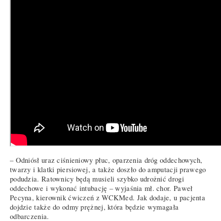
– Odniósł uraz ciśnieniowy płuc, oparzenia dróg oddechowych,
twarzy i klatki piersiowej, a także doszło do amputacji prawego
podudzia. Ratownicy będą musieli szybko udrożnić drogi
oddechowe i wykonać intubację – wyjaśnia mł. chor. Paweł
Pecyna, kierownik ćwiczeń z WCKMed. Jak dodaje, u pacjenta
dojdzie także do odmy prężnej, która będzie wymagała
odbarczenia.