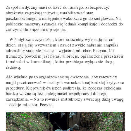
Zespół medyczny musi dotrzeć do rannego, zabezpieczyć
obrażenia zagrażające życiu, ustabilizować stan
poszkodowanego, a następnie ewakuować go do śmigłowca. Na
pokładzie maszyny sytuacja się jednak komplikuje i dochodzi do
zatrzymania krążenia u pacjenta.
– W śmigłowcu czynności, które ratownicy wykonują na co
dzień, stają się wyzwaniem i nawet zwykłe nabranie ampułki
adrenaliny staje się trudne – wyjaśnia mł. chor. Pecyna. Jak
tłumaczy, powodem jest hałas, wibracje, ograniczona przestrzeń
i trudności w komunikacji, która przebiega wyłącznie drogą
radiową.
Ale właśnie po to organizowane są ćwiczenia, aby ratownicy
mogli przetrenować w trudnych warunkach najbardziej krytyczne
procedury. Kierownik ćwiczeń podkreśla, że podczas szkolenia
bardzo ważne są też umiejętności współpracy i dobrego
zarządzania. – Na to również instruktorzy zwracają dużą uwagę
– dodaje mł. chor. Pecyna.