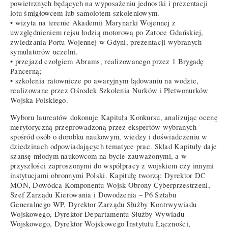
powietrznych będących na wyposażeniu jednostki i prezentacji
lotu śmigłowcem lub samolotem szkoleniowym.
• wizyta na terenie Akademii Marynarki Wojennej z
uwzględnieniem rejsu łodzią motorową po Zatoce Gdańskiej,
zwiedzania Portu Wojennej w Gdyni, prezentacji wybranych
symulatorów uczelni.
• przejazd czołgiem Abrams, realizowanego przez 1 Brygadę
Pancerną;
• szkolenia ratownicze po awaryjnym lądowaniu na wodzie,
realizowane przez Ośrodek Szkolenia Nurków i Płetwonurków
Wojska Polskiego.
Wyboru laureatów dokonuje Kapituła Konkursu, analizując ocenę
merytoryczną przeprowadzoną przez ekspertów wybranych
spośród osób o dorobku naukowym, wiedzy i doświadczeniu w
dziedzinach odpowiadających tematyce prac. Skład Kapituły daje
szansę młodym naukowcom na bycie zauważonymi, a w
przyszłości zaproszonymi do współpracy z wojskiem czy innymi
instytucjami obronnymi Polski. Kapitułę tworzą: Dyrektor DC
MON, Dowódca Komponentu Wojsk Obrony Cyberprzestrzeni,
Szef Zarządu Kierowania i Dowodzenia – P6 Sztabu
Generalnego WP, Dyrektor Zarządu Służby Kontrwywiadu
Wojskowego, Dyrektor Departamentu Służby Wywiadu
Wojskowego, Dyrektor Wojskowego Instytutu Łączności,