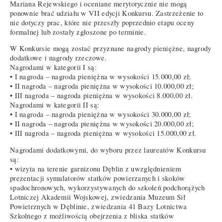
Mariana Rejewskiego i oceniane merytorycznie nie mogą
ponownie brać udziału w VII edycji Konkursu. Zastrzeżenie to
nie dotyczy prac, które nie przeszły poprzednio etapu oceny
formalnej lub zostały zgłoszone po terminie.
W Konkursie mogą zostać przyznane nagrody pieniężne, nagrody
dodatkowe i nagrody rzeczowe.
Nagrodami w kategorii I są:
• I nagroda – nagroda pieniężna w wysokości 15.000,00 zł;
• II nagroda – nagroda pieniężna w wysokości 10.000,00 zł;
• III nagroda – nagroda pieniężna w wysokości 8.000,00 zł.
Nagrodami w kategorii II są:
• I nagroda – nagroda pieniężna w wysokości 30.000,00 zł;
• II nagroda – nagroda pieniężna w wysokości 20.000,00 zł;
• III nagroda – nagroda pieniężna w wysokości 15.000,00 zł.
Nagrodami dodatkowymi, do wyboru przez laureatów Konkursu
są:
• wizyta na terenie garnizonu Dęblin z uwzględnieniem
prezentacji symulatorów statków powierzanych i skoków
spadochronowych, wykorzystywanych do szkoleń podchorążych
Lotniczej Akademii Wojskowej, zwiedzania Muzeum Sił
Powietrznych w Dęblinie, zwiedzania 41 Bazy Lotnictwa
Szkolnego z możliwością obejrzenia z bliska statków