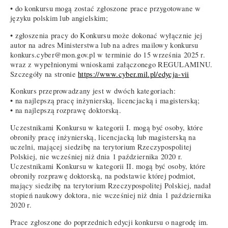
• do konkursu mogą zostać zgłoszone prace przygotowane w
języku polskim lub angielskim;
• zgłoszenia pracy do Konkursu może dokonać wyłącznie jej
autor na adres Ministerstwa lub na adres mailowy konkursu
konkurs.cyber@mon.gov.pl w terminie do 15 września 2025 r.
wraz z wypełnionymi wnioskami załączonego REGULAMINU.
Szczegóły na stronie
https://www.cyber.mil.pl/edycja-vii
Konkurs przeprowadzany jest w dwóch kategoriach:
• na najlepszą pracę inżynierską, licencjacką i magisterską;
• na najlepszą rozprawę doktorską.
Uczestnikami Konkursu w kategorii I. mogą być osoby, które
obroniły pracę inżynierską, licencjacką lub magisterską na
uczelni, mającej siedzibę na terytorium Rzeczypospolitej
Polskiej, nie wcześniej niż dnia 1 października 2020 r.
Uczestnikami Konkursu w kategorii II. mogą być osoby, które
obroniły rozprawę doktorską, na podstawie której podmiot,
mający siedzibę na terytorium Rzeczypospolitej Polskiej, nadał
stopień naukowy doktora, nie wcześniej niż dnia 1 października
2020 r.
Prace zgłoszone do poprzednich edycji konkursu o nagrodę im.