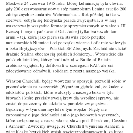
Moskwie 24 czerwca 1945 roku, której kulminacją była chwila,
gdy 200 czerwonoarmistów u stóp mauzoleum Lenina rzuciło 200
zdobycznych sztandarów Wehrmachtu… Rok później, także w
czerwcu, odbyła się londyńska parada zwycięstwa, a w niej
maszerowały wszystkie formacje sprzymierzonych w walce z III
Rzeszą i innymi państwami Osi. Jednej tylko brakowało tam
armii – tej, która jako pierwsza stawiła czoło potędze
nazistowskich Niemiec i od początku wiernie i ofiarnie walczyła
u boku Brytyjczyków – Polskich Sił Zbrojnych. Zachód nie chciał
drażnić Stalina obecnością polskich żołnierzy... Wprawdzie dla
polskich lotników, którzy brali udział w Battle of Britain,
zrobiono wyjątek, by defilowali w szeregach RAF, ale oni
zdecydowanie odmówili, solidarni z resztą naszego wojska.
Winston Churchill, będąc wówczas w opozycji, pozwolił sobie w
przemówieniu na szczerość: „Wyrażam głęboki żal, że żaden z
oddziałów polskich, które walczyły u naszego boku w tylu
bitwach i które przelały swoją krew dla wspólnej sprawy, nie
został dopuszczony do udziału w paradzie zwycięstwa.
Będziemy w tym dniu myśleli o tym wojsku. Nigdy nie
zapomnimy o jego dzielności ani o jego bojowych wyczynach,
które związane są z naszą własną sławą pod Tobrukiem, Cassino
i Arnhem”. Zwróćmy uwagę, że Churchill wymienia Arnhem, a
więc klęskę brytyjskich wojsk powietrznodesantowych, za którą