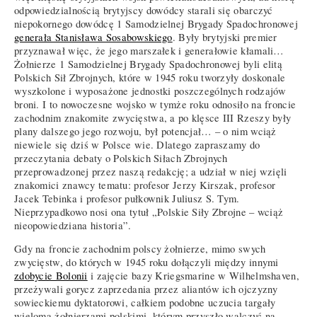
odpowiedzialnością brytyjscy dowódcy starali się obarczyć
niepokornego dowódcę 1 Samodzielnej Brygady Spadochronowej
generała Stanisława Sosabowskiego
. Były brytyjski premier
przyznawał więc, że jego marszałek i generałowie kłamali…
Żołnierze 1 Samodzielnej Brygady Spadochronowej byli elitą
Polskich Sił Zbrojnych, które w 1945 roku tworzyły doskonale
wyszkolone i wyposażone jednostki poszczególnych rodzajów
broni. I to nowoczesne wojsko w tymże roku odnosiło na froncie
zachodnim znakomite zwycięstwa, a po klęsce III Rzeszy były
plany dalszego jego rozwoju, był potencjał… – o nim wciąż
niewiele się dziś w Polsce wie. Dlatego zapraszamy do
przeczytania debaty o Polskich Siłach Zbrojnych
przeprowadzonej przez naszą redakcję; a udział w niej wzięli
znakomici znawcy tematu: profesor Jerzy Kirszak, profesor
Jacek Tebinka i profesor pułkownik Juliusz S. Tym.
Nieprzypadkowo nosi ona tytuł „Polskie Siły Zbrojne – wciąż
nieopowiedziana historia”.
Gdy na froncie zachodnim polscy żołnierze, mimo swych
zwycięstw, do których w 1945 roku dołączyli między innymi
zdobycie Bolonii
i zajęcie bazy Kriegsmarine w Wilhelmshaven,
przeżywali gorycz zaprzedania przez aliantów ich ojczyzny
sowieckiemu dyktatorowi, całkiem podobne uczucia targały
wieloma żołnierzami polskimi, którym przyszło walczyć na