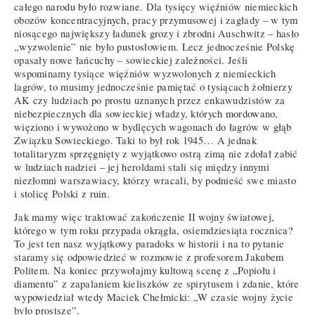
całego narodu było rozwiane. Dla tysięcy więźniów niemieckich
obozów koncentracyjnych, pracy przymusowej i zagłady – w tym
niosącego największy ładunek grozy i zbrodni Auschwitz – hasło
„wyzwolenie” nie było pustosłowiem. Lecz jednocześnie Polskę
opasały nowe łańcuchy – sowieckiej zależności. Jeśli
wspominamy tysiące więźniów wyzwolonych z niemieckich
lagrów, to musimy jednocześnie pamiętać o tysiącach żołnierzy
AK czy ludziach po prostu uznanych przez enkawudzistów za
niebezpiecznych dla sowieckiej władzy, których mordowano,
więziono i wywożono w bydlęcych wagonach do łagrów w głąb
Związku Sowieckiego. Taki to był rok 1945… A jednak
totalitaryzm sprzęgnięty z wyjątkowo ostrą zimą nie zdołał zabić
w ludziach nadziei – jej heroldami stali się między innymi
niezłomni warszawiacy, którzy wracali, by podnieść swe miasto
i stolicę Polski z ruin.
Jak mamy więc traktować zakończenie II wojny światowej,
którego w tym roku przypada okrągła, osiemdziesiąta rocznica?
To jest ten nasz wyjątkowy paradoks w historii i na to pytanie
staramy się odpowiedzieć w rozmowie z profesorem Jakubem
Politem. Na koniec przywołajmy kultową scenę z „Popiołu i
diamentu” z zapalaniem kieliszków ze spirytusem i zdanie, które
wypowiedział wtedy Maciek Chełmicki: „W czasie wojny życie
było prostsze”.