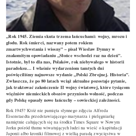
„Rok 1945. Ziemia skuta trzema łańcuchami: wojny, mrozu i
głodu. Rok śmierci, nazwany potem rokiem
zmartwychwstania i wiosny” – pisał Wiesław Dymny w
znakomitym opowiadaniu „Słońce wschodzi raz na dzień”.
Istotnie, był to dla nas, Polaków, rok niebywałego w historii
paradoksu… I właśnie wydarzeniom tamtych dni
poświęciliśmy najnowsze wydanie „Polski Zbrojnej. Historia”.
Zwłaszcza, że po 80 latach wciąż aktualne pozostaje pytanie,
jak traktować zakończenie II wojny światowej, które tysiącom
więźniów niemieckich obozów przyniosło wolność, podczas
gdy Polskę opasały nowe łańcuchy – sowieckiej zależności.
Rok 1945? Któż nie pamięta słynnego zdjęcia Alfreda
Eisenstaedta przedstawiającego marynarza i pielęgniarkę
namiętnie całujących się na środku Times Square w Nowym
Jorku pośród tłumu wiwatujących ludzi na wieść o kapitulacji
Japonii albo kroniki filmowej z wielką paradą zwycięstwa w