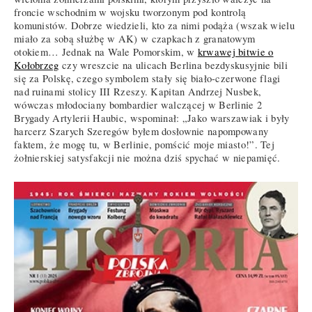
froncie wschodnim w wojsku tworzonym pod kontrolą
komunistów. Dobrze wiedzieli, kto za nimi podąża (wszak wielu
miało za sobą służbę w AK) w czapkach z granatowym
otokiem… Jednak na Wale Pomorskim, w
krwawej bitwie o
Kołobrzeg
czy wreszcie na ulicach Berlina bezdyskusyjnie bili
się za Polskę, czego symbolem stały się biało-czerwone flagi
nad ruinami stolicy III Rzeszy. Kapitan Andrzej Nusbek,
wówczas młodociany bombardier walczącej w Berlinie 2
Brygady Artylerii Haubic, wspominał: „Jako warszawiak i były
harcerz Szarych Szeregów byłem dosłownie napompowany
faktem, że mogę tu, w Berlinie, pomścić moje miasto!”. Tej
żołnierskiej satysfakcji nie można dziś spychać w niepamięć.