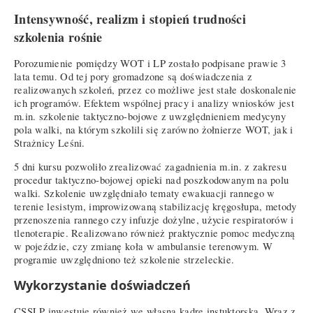
Intensywność, realizm i stopień trudności
szkolenia rośnie
Porozumienie pomiędzy WOT i LP zostało podpisane prawie 3
lata temu. Od tej pory gromadzone są doświadczenia z
realizowanych szkoleń, przez co możliwe jest stałe doskonalenie
ich programów. Efektem wspólnej pracy i analizy wniosków jest
m.in. szkolenie taktyczno-bojowe z uwzględnieniem medycyny
pola walki, na którym szkolili się zarówno żołnierze WOT, jak i
Strażnicy Leśni.
5 dni kursu pozwoliło zrealizować zagadnienia m.in. z zakresu
procedur taktyczno-bojowej opieki nad poszkodowanym na polu
walki. Szkolenie uwzględniało tematy ewakuacji rannego w
terenie lesistym, improwizowaną stabilizację kręgosłupa, metody
przenoszenia rannego czy infuzje dożylne, użycie respiratorów i
tlenoterapie. Realizowano również praktycznie pomoc medyczną
w pojeździe, czy zmianę koła w ambulansie terenowym. W
programie uwzględniono też szkolenie strzeleckie.
Wykorzystanie doświadczeń
CSSLP inwestuje również we własną kadrę instuktorską. Wraz z