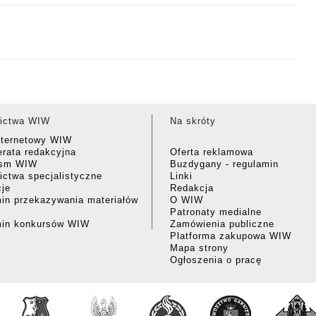
ictwa WIW
Na skróty
nternetowy WIW
rata redakcyjna
Oferta reklamowa
ism WIW
Buzdygany - regulamin
ctwa specjalistyczne
Linki
cje
Redakcja
in przekazywania materiałów
O WIW
Patronaty medialne
min konkursów WIW
Zamówienia publiczne
Platforma zakupowa WIW
Mapa strony
Ogłoszenia o pracę