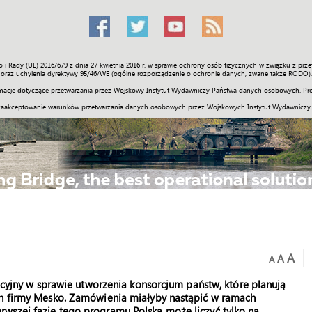
o i Rady (UE) 2016/679 z dnia 27 kwietnia 2016 r. w sprawie ochrony osób fizycznych w związku z 
Świat
Społeczność
Sport
Historia
Galerie
Wideo
ENGLI
oraz uchylenia dyrektywy 95/46/WE (ogólne rozporządzenie o ochronie danych, zwane także RODO).
acje dotyczące przetwarzania przez Wojskowy Instytut Wydawniczy Państwa danych osobowych. Pro
zaakceptowanie warunków przetwarzania danych osobowych przez Wojskowych Instytut Wydawniczy
A
A
A
encyjny w sprawie utworzenia konsorcjum państw, które planują
un firmy Mesko. Zamówienia miałyby nastąpić w ramach
wszej fazie tego programu Polska może liczyć tylko na