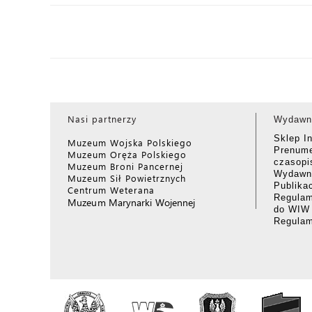
Nasi partnerzy
Wydawn
Sklep I
Muzeum Wojska Polskiego
Prenume
Muzeum Oręża Polskiego
czasop
Muzeum Broni Pancernej
Wydawni
Muzeum Sił Powietrznych
Publika
Centrum Weterana
Regulam
Muzeum Marynarki Wojennej
do WIW
Regula