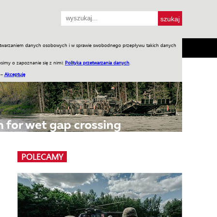
przetwarzaniem danych osobowych i w sprawie swobodnego przepływu takich danych
SH
SKLEP
Jednodniówki
Praca w WIW
simy o zapoznanie się z nimi:
Polityka przetwarzania danych
.
 –
Akceptuję
POLECAMY