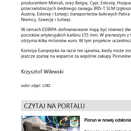
producentem Mistrali, oraz Belgię, Cypr, Estonię, Hiszp
przeciwlotniczych średniego zasięgu IRIS-T SLM (zgłosz
Austrię, Estonię i Łotwę); transporterów kołowych Patri
Niemcy, Szwecję i Łotwę).
W ramach EDIRPA dofinansowane mają być również dwa
pocisków artyleryjskich kalibru 155 mm. W pierwszym z 
otrzyma kilka milionów euro. W tym projekcie uczestnicz
Komisja Europejska na razie nie ujawnia, kiedy może z
jeszcze szansę na wsparcie za wspólne zakupy Piorunów
Krzysztof Wilewski
autor zdjęć: 12BZ
CZYTAJ NA PORTALU
Piorun w nowej odsłoni