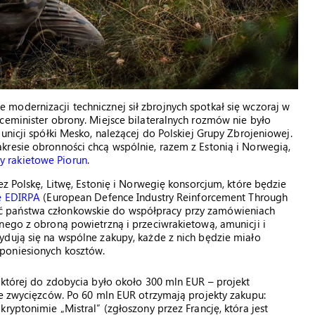
modernizacji technicznej sił zbrojnych spotkał się wczoraj w
ceminister obrony. Miejsce bilateralnych rozmów nie było
unicji spółki Mesko, należącej do Polskiej Grupy Zbrojeniowej.
kresie obronności chcą wspólnie, razem z Estonią i Norwegią,
y rakietowe Piorun
.
ez Polskę, Litwę, Estonię i Norwegię konsorcjum, które będzie
e EDIRPA
(European Defence Industry Reinforcement Through
ć państwa członkowskie do współpracy przy zamówieniach
nego z obroną powietrzną i przeciwrakietową, amunicji i
ydują się na wspólne zakupy, każde z nich będzie miało
poniesionych kosztów.
 której do zdobycia było około 300 mln EUR – projekt
ie zwycięzców. Po 60 mln EUR otrzymają projekty zakupu:
ryptonimie „Mistral” (zgłoszony przez Francję, która jest