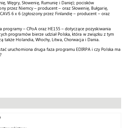
anię, Węgry, Słowenię, Rumunię i Danię); pocisków
ony przez Niemcy – producent – oraz Słowenię, Bułgarię,
a CAVS 6 x 6 (zgłoszony przez Finlandię – producent – oraz
 programy – CPoA oraz HE155 – dotyczące pozyskiwania
tych programów bierze udział Polska, która w związku z tym
ą także Holandia, Włochy, Litwa, Chorwacja i Dania.
ostać uruchomiona druga faza programu EDIRPA i czy Polska ma
?
e