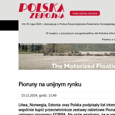
moja polska zbrojna
Od 25 maja 2018 r. obowiązuje w Polsce Rozporządzenie Parlamentu Europejskieg
Armia
Poligon
Sprzęt
Misje
Polityka
Prawo
W związku z powyższym przygotowaliśmy dla Państwa inform
Prosimy o 
Pioruny na unijnym rynku
15.11.2024, godz. 11:40
Litwa, Norwegia, Estonia oraz Polska podpisały list int
wspólnie kupić przeciwlotnicze zestawy rakietowe Pior
unijnego programu EDIRPA. Na razie wiadomo, że w pier