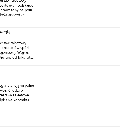
zestaw rakietowy
sportowych polskiego
sprawdzony na polu
doświadczeń ze...
rwegią
zestaw rakietowy
h produktów spółki
ojeniowej. Wojsko
oruny od kilku lat,...
wegia planują wspólne
ówce. Chodzi o
zestawy rakietowe
pisania kontraktu,...