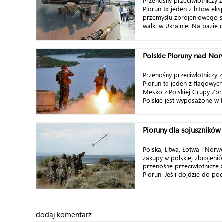
Przenośny przeciwlotniczy 
Piorun to jeden z hitów ek
przemysłu zbrojeniowego 
walki w Ukrainie. Na bazie 
Polskie Pioruny nad No
Przenośny przeciwlotniczy 
Piorun to jeden z flagowyc
Mesko z Polskiej Grupy Zbr
Polskie jest wyposażone w Pi
Pioruny dla sojuszników
Polska, Litwa, Łotwa i Nor
zakupy w polskiej zbrojeni
przenośne przeciwlotnicze 
Piorun. Jeśli dojdzie do pod
dodaj komentarz