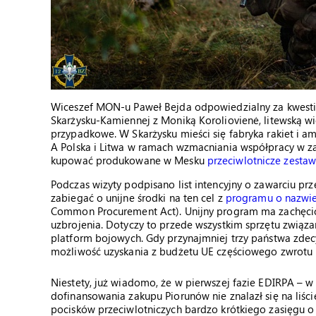
Wiceszef MON-u Paweł Bejda odpowiedzialny za kwestie 
Skarżysku-Kamiennej z Moniką Koroliovienė, litewską wi
przypadkowe. W Skarżysku mieści się fabryka rakiet i am
A Polska i Litwa w ramach wzmacniania współpracy w za
kupować produkowane w Mesku
przeciwlotnicze zestaw
Podczas wizyty podpisano list intencyjny o zawarciu prz
zabiegać o unijne środki na ten cel z
programu o nazwi
Common Procurement Act). Unijny program ma zachęci
uzbrojenia. Dotyczy to przede wszystkim sprzętu związa
platform bojowych. Gdy przynajmniej trzy państwa zdec
możliwość uzyskania z budżetu UE częściowego zwrotu 
Niestety, już wiadomo, że w pierwszej fazie EDIRPA – w
dofinansowania zakupu Piorunów nie znalazł się na liśc
pocisków przeciwlotniczych bardzo krótkiego zasięgu o k