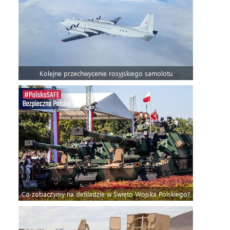
Kolejne przechwycenie rosyjskiego samolotu
Co zobaczymy na defiladzie w Święto Wojska Polskiego?