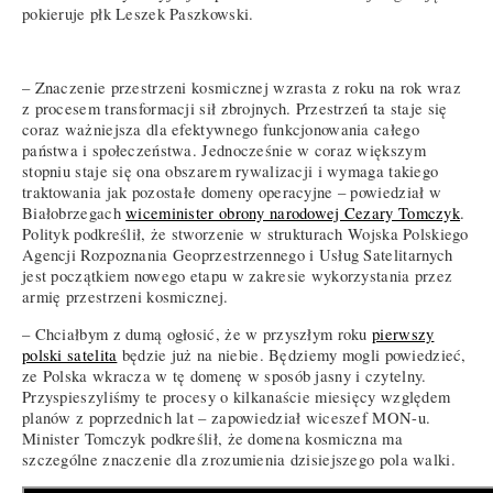
pokieruje płk Leszek Paszkowski.
– Znaczenie przestrzeni kosmicznej wzrasta z roku na rok wraz
z procesem transformacji sił zbrojnych. Przestrzeń ta staje się
coraz ważniejsza dla efektywnego funkcjonowania całego
państwa i społeczeństwa. Jednocześnie w coraz większym
stopniu staje się ona obszarem rywalizacji i wymaga takiego
traktowania jak pozostałe domeny operacyjne – powiedział w
Białobrzegach
wiceminister obrony narodowej Cezary Tomczyk
.
Polityk podkreślił, że stworzenie w strukturach Wojska Polskiego
Agencji Rozpoznania Geoprzestrzennego i Usług Satelitarnych
jest początkiem nowego etapu w zakresie wykorzystania przez
armię przestrzeni kosmicznej.
– Chciałbym z dumą ogłosić, że w przyszłym roku
pierwszy
polski satelita
będzie już na niebie. Będziemy mogli powiedzieć,
ze Polska wkracza w tę domenę w sposób jasny i czytelny.
Przyspieszyliśmy te procesy o kilkanaście miesięcy względem
planów z poprzednich lat – zapowiedział wiceszef MON-u.
Minister Tomczyk podkreślił, że domena kosmiczna ma
szczególne znaczenie dla zrozumienia dzisiejszego pola walki.