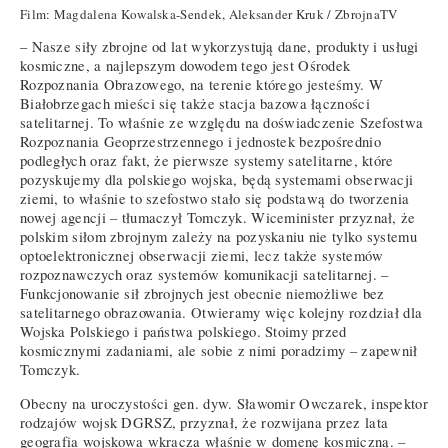
Film: Magdalena Kowalska-Sendek, Aleksander Kruk / ZbrojnaTV
– Nasze siły zbrojne od lat wykorzystują dane, produkty i usługi
kosmiczne, a najlepszym dowodem tego jest Ośrodek
Rozpoznania Obrazowego, na terenie którego jesteśmy. W
Białobrzegach mieści się także stacja bazowa łączności
satelitarnej. To właśnie ze względu na doświadczenie Szefostwa
Rozpoznania Geoprzestrzennego i jednostek bezpośrednio
podległych oraz fakt, że pierwsze systemy satelitarne, które
pozyskujemy dla polskiego wojska, będą systemami obserwacji
ziemi, to właśnie to szefostwo stało się podstawą do tworzenia
nowej agencji – tłumaczył Tomczyk. Wiceminister przyznał, że
polskim siłom zbrojnym zależy na pozyskaniu nie tylko systemu
optoelektronicznej obserwacji ziemi, lecz także systemów
rozpoznawczych oraz systemów komunikacji satelitarnej. –
Funkcjonowanie sił zbrojnych jest obecnie niemożliwe bez
satelitarnego obrazowania. Otwieramy więc kolejny rozdział dla
Wojska Polskiego i państwa polskiego. Stoimy przed
kosmicznymi zadaniami, ale sobie z nimi poradzimy – zapewnił
Tomczyk.
Obecny na uroczystości gen. dyw. Sławomir Owczarek, inspektor
rodzajów wojsk DGRSZ, przyznał, że rozwijana przez lata
geografia wojskowa wkracza właśnie w domenę kosmiczną. –