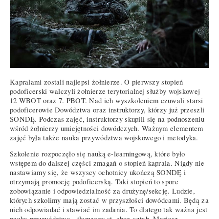
Kapralami zostali najlepsi żołnierze. O pierwszy stopień
podoficerski walczyli żołnierze terytorialnej służby wojskowej
12 WBOT oraz 7. PBOT. Nad ich wyszkoleniem czuwali starsi
podoficerowie Dowództwa oraz instruktorzy, którzy już przeszli
SONDĘ. Podczas zajęć, instruktorzy skupili się na podnoszeniu
wśród żołnierzy umiejętności dowódczych. Ważnym elementem
zajęć była także nauka przywództwa wojskowego i metodyka.
Szkolenie rozpoczęło się nauką e-learningową, które było
wstępem do dalszej części zmagań o stopień kaprala. Nigdy nie
nastawiamy się, że wszyscy ochotnicy ukończą SONDĘ i
otrzymają promocję podoficerską. Taki stopień to spore
zobowiązanie i odpowiedzialność za drużynę/sekcję. Ludzie,
których szkolimy mają zostać w przyszłości dowódcami. Będą za
nich odpowiadać i stawiać im zadania. To dlatego tak ważna jest
nauka przywództwa - tłumaczy st. chor. sztab. Mariusz