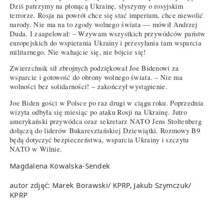
Dziś patrzymy na płonącą Ukrainę, słyszymy o rosyjskim
terrorze. Rosja na powrót chce się stać imperium, chce niewolić
narody. Nie ma na to zgody wolnego świata — mówił Andrzej
Duda. I zaapelował: – Wzywam wszystkich przywódców państw
europejskich do wspierania Ukrainy i przesyłania tam wsparcia
militarnego. Nie wahajcie się, nie bójcie się!
Zwierzchnik sił zbrojnych podziękował Joe Bidenowi za
wsparcie i gotowość do obrony wolnego świata. – Nie ma
wolności bez solidarności! – zakończył wystąpienie.
Joe Biden gości w Polsce po raz drugi w ciągu roku. Poprzednia
wizyta odbyła się miesiąc po ataku Rosji na Ukrainę. Jutro
amerykański przywódca oraz sekretarz NATO Jens Stoltenberg
dołączą do liderów Bukaresztańskiej Dziewiątki. Rozmowy B9
będą dotyczyć bezpieczeństwa, wsparcia Ukrainy i szczytu
NATO w Wilnie.
Magdalena Kowalska-Sendek
autor zdjęć: Marek Borawski/ KPRP, Jakub Szymczuk/
KPRP