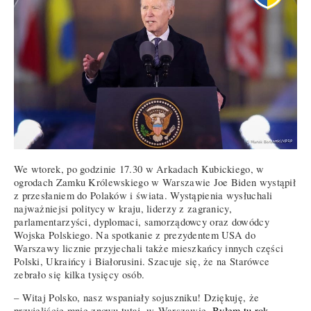
We wtorek, po godzinie 17.30 w Arkadach Kubickiego, w
ogrodach Zamku Królewskiego w Warszawie Joe Biden wystąpił
z przesłaniem do Polaków i świata. Wystąpienia wysłuchali
najważniejsi politycy w kraju, liderzy z zagranicy,
parlamentarzyści, dyplomaci, samorządowcy oraz dowódcy
Wojska Polskiego. Na spotkanie z prezydentem USA do
Warszawy licznie przyjechali także mieszkańcy innych części
Polski, Ukraińcy i Białorusini. Szacuje się, że na Starówce
zebrało się kilka tysięcy osób.
– Witaj Polsko, nasz wspaniały sojuszniku! Dziękuję, że
przyjęliście mnie znowu tutaj, w Warszawie.
Byłem tu rok