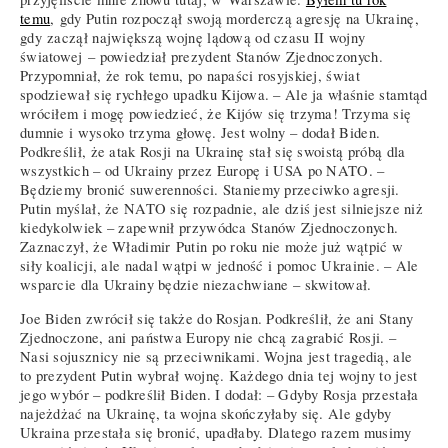
temu
, gdy Putin rozpoczął swoją morderczą agresję na Ukrainę,
gdy zaczął największą wojnę lądową od czasu II wojny
światowej – powiedział prezydent Stanów Zjednoczonych.
Przypomniał, że rok temu, po napaści rosyjskiej, świat
spodziewał się rychłego upadku Kijowa. – Ale ja właśnie stamtąd
wróciłem i mogę powiedzieć, że Kijów się trzyma! Trzyma się
dumnie i wysoko trzyma głowę. Jest wolny – dodał Biden.
Podkreślił, że atak Rosji na Ukrainę stał się swoistą próbą dla
wszystkich – od Ukrainy przez Europę i USA po NATO. –
Będziemy bronić suwerenności. Staniemy przeciwko agresji.
Putin myślał, że NATO się rozpadnie, ale dziś jest silniejsze niż
kiedykolwiek – zapewnił przywódca Stanów Zjednoczonych.
Zaznaczył, że
Władimir
Putin po roku nie może już wątpić w
siły koalicji, ale nadal wątpi w jedność i pomoc Ukrainie. – Ale
wsparcie dla Ukrainy będzie niezachwiane – skwitował.
Joe Biden zwrócił się także do Rosjan. Podkreślił, że ani Stany
Zjednoczone, ani państwa Europy nie chcą zagrabić Rosji. –
Nasi sojusznicy nie są przeciwnikami. Wojna jest tragedią, ale
to prezydent Putin wybrał wojnę. Każdego dnia tej wojny to jest
jego wybór – podkreślił Biden. I dodał: – Gdyby Rosja przestała
najeżdżać na Ukrainę, ta wojna skończyłaby się. Ale gdyby
Ukraina przestała się bronić, upadłaby. Dlatego razem musimy