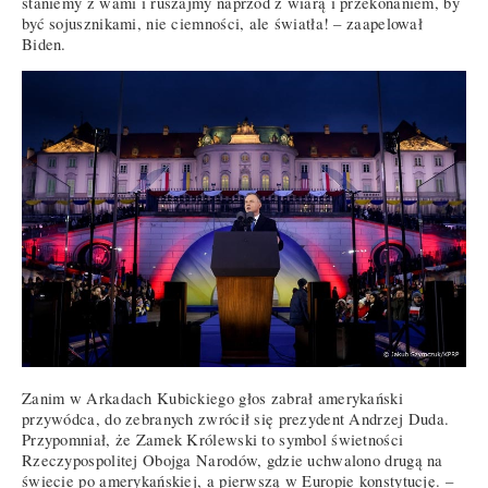
staniemy z wami i ruszajmy naprzód z wiarą i przekonaniem, by
być sojusznikami, nie ciemności, ale światła! – zaapelował
Biden.
Zanim w Arkadach Kubickiego głos zabrał amerykański
przywódca, do zebranych zwrócił się prezydent Andrzej Duda.
Przypomniał, że Zamek Królewski to symbol świetności
Rzeczypospolitej Obojga Narodów, gdzie uchwalono drugą na
świecie po amerykańskiej, a pierwszą w Europie konstytucję. –