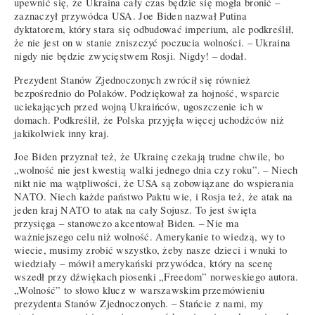
upewnić się, że Ukraina cały czas będzie się mogła bronić –
zaznaczył przywódca USA. Joe Biden nazwał Putina
dyktatorem, który stara się odbudować imperium, ale podkreślił,
że nie jest on w stanie zniszczyć poczucia wolności. – Ukraina
nigdy nie będzie zwycięstwem Rosji. Nigdy! – dodał.
Prezydent Stanów Zjednoczonych zwrócił się również
bezpośrednio do Polaków. Podziękował za hojność, wsparcie
uciekających przed wojną Ukraińców, ugoszczenie ich w
domach. Podkreślił, że Polska przyjęła więcej uchodźców niż
jakikolwiek inny kraj.
Joe Biden przyznał też, że Ukrainę czekają trudne chwile, bo
„wolność nie jest kwestią walki jednego dnia czy roku”. – Niech
nikt nie ma wątpliwości, że USA są zobowiązane do wspierania
NATO. Niech każde państwo Paktu wie, i Rosja też, że atak na
jeden kraj NATO to atak na cały Sojusz. To jest święta
przysięga – stanowczo akcentował Biden. – Nie ma
ważniejszego celu niż wolność. Amerykanie to wiedzą, wy to
wiecie, musimy zrobić wszystko, żeby nasze dzieci i wnuki to
wiedziały – mówił amerykański przywódca, który na scenę
wszedł przy dźwiękach piosenki „Freedom” norweskiego autora.
„Wolność” to słowo klucz w warszawskim przemówieniu
prezydenta Stanów Zjednoczonych. – Stańcie z nami, my