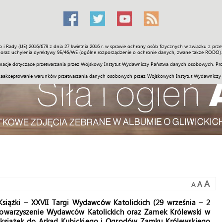
o i Rady (UE) 2016/679 z dnia 27 kwietnia 2016 r. w sprawie ochrony osób fizycznych w związku z 
Świat
Społeczność
Sport
Historia
Galerie
Wideo
ENGLI
oraz uchylenia dyrektywy 95/46/WE (ogólne rozporządzenie o ochronie danych, zwane także RODO).
acje dotyczące przetwarzania przez Wojskowy Instytut Wydawniczy Państwa danych osobowych. Pro
zaakceptowanie warunków przetwarzania danych osobowych przez Wojskowych Instytut Wydawniczy
A
A
A
Książki
–
XXVII Targi Wydawców Katolickich (29 września – 2
 Stowarzyszenie Wydawców Katolickich oraz Zamek Królewski w
 książek do Arkad Kubickiego i Ogrodów Zamku Królewskiego