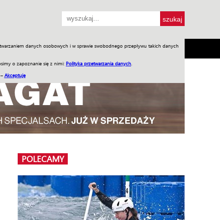
przetwarzaniem danych osobowych i w sprawie swobodnego przepływu takich danych
SH
SKLEP
Jednodniówki
Praca w WIW
simy o zapoznanie się z nimi:
Polityka przetwarzania danych
.
 –
Akceptuję
POLECAMY