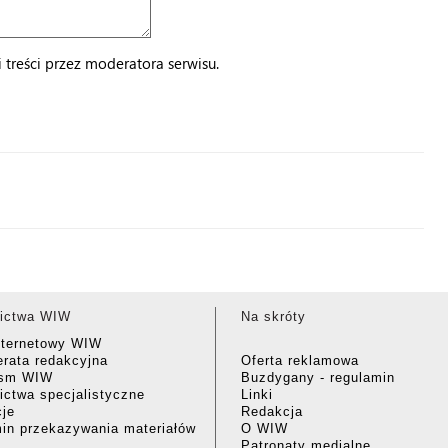
treści przez moderatora serwisu.
ictwa WIW
Na skróty
nternetowy WIW
rata redakcyjna
Oferta reklamowa
ism WIW
Buzdygany - regulamin
ctwa specjalistyczne
Linki
cje
Redakcja
in przekazywania materiałów
O WIW
Patronaty medialne