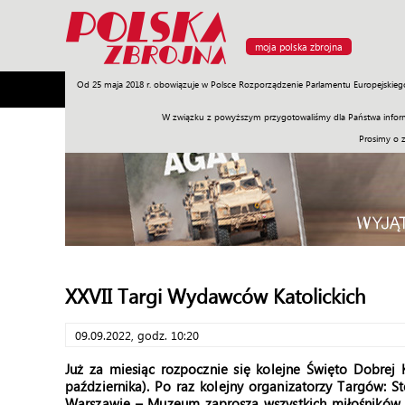
moja polska zbrojna
Od 25 maja 2018 r. obowiązuje w Polsce Rozporządzenie Parlamentu Europejskieg
Armia
Poligon
Sprzęt
Misje
Polityka
Prawo
W związku z powyższym przygotowaliśmy dla Państwa inform
Prosimy o 
XXVII Targi Wydawców Katolickich
09.09.2022, godz. 10:20
Już za miesiąc rozpocznie się kolejne Święto Dobrej 
października). Po raz kolejny organizatorzy Targów:
Warszawie – Muzeum zaproszą wszystkich miłośników