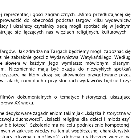
j reprezentacji gości zagranicznych. „Mimo przedłużającej się
doprowadzić do obecności podczas targów kilku wydawnictw
polscy i ukraińscy czytelnicy będą mogli spotkać się w jednym
rując się łączących nas więziach religijnych, kulturowych i
h Targów. Jak zdradza na Targach będziemy mogli zapoznać się
e już nie zabraknie gości z Wydawnictwa Watykańskiego. Według
w każdym jego wymiarze: mówionym, pisanym,
ze słowem
m. Niezmiennie mają być okazją do niezwykłych spotkań
arzyszący, na który złożą się aktywności przygotowane przez
w salach, namiotach i przy stoiskach wydawców będzie liczył
 filmów dokumentalnych o tematyce historycznej, ukazujące
 połowy XX wieku.
ne dedykowane zagadnieniom takim jak: „książka historyczna w
ozwoju duchowości”, „książki religijne dla dzieci i młodzieży”
 w bibliotece”. Szkolenie ma na celu podniesienie kompetencji
lnych w zakresie wiedzy na temat współczesnej charakterystyki
estnicy otrzymają możliwość zdobycia praktycznej wiedzę na