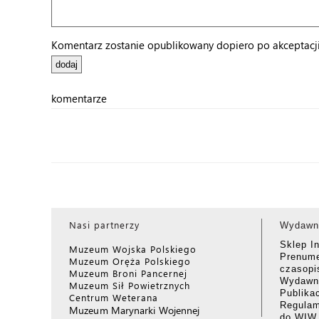
Komentarz zostanie opublikowany dopiero po akceptacji 
komentarze
Nasi partnerzy
Wydawn
Sklep I
Muzeum Wojska Polskiego
Prenume
Muzeum Oręża Polskiego
czasop
Muzeum Broni Pancernej
Wydawni
Muzeum Sił Powietrznych
Publika
Centrum Weterana
Regulam
Muzeum Marynarki Wojennej
do WIW