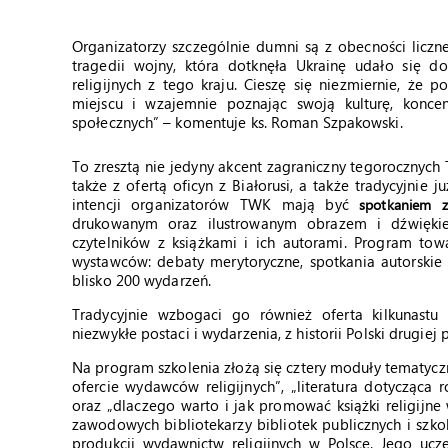
Organizatorzy szczególnie dumni są z obecności liczne
tragedii wojny, która dotknęła Ukrainę udało się 
religijnych z tego kraju. Cieszę się niezmiernie, że 
miejscu i wzajemnie poznając swoją kulturę, koncent
społecznych” – komentuje ks. Roman Szpakowski.
To zresztą nie jedyny akcent zagraniczny tegorocznyc
także z ofertą oficyn z Białorusi, a także tradycyjni
intencji organizatorów TWK mają być
spotkaniem 
drukowanym oraz ilustrowanym obrazem i dźwiękie
czytelników z książkami i ich autorami. Program tow
wystawców: debaty merytoryczne, spotkania autorskie 
blisko 200 wydarzeń.
Tradycyjnie wzbogaci go również oferta kilkunastu
niezwykłe postaci i wydarzenia, z historii Polski drugiej
Na program szkolenia złożą się cztery moduły tematycz
ofercie wydawców religijnych”, „literatura dotycząca r
oraz „dlaczego warto i jak promować książki religijne
zawodowych bibliotekarzy bibliotek publicznych i szko
produkcji wydawnictw religijnych w Polsce. Jego ucz