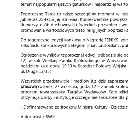
temat najpopularniejszych gatunków i najbardziej war
Tegoroczne Targi to także szczególny moment w hist
jubileusz 25-lecia jej istnienia. Konsekwentnie powięk
tłumaczy, osób duchownych i świeckich pozwoliło stwor
promowania wartościowych treści religijnych poprzez ks
Do tegorocznej edycji konkursu o Nagrodę FENIKS zgło
kilkunastu konkursowych kategorii (m.in. „autorska”, „publ
Ogłoszenie wyników tegorocznej edycji odbędzie się po
12) w Sali Wielkiej Zamku Królewskiego w Warszawi
października o godz. 19.30 w Katedrze Polowej Wojska 
ul. Długa 13/15).
Wszystkich przedstawicieli mediów już dziś zaprasza
prasową
(wtorek, 27 września, godz. 12 – Zamek Króle
program towarzyszący Targów Wydawców Katolickich
otrzymują osoby i instytucje szczególnie zasłużone dla p
„Dofinansowano ze środków Ministra Kultury i Dziedz
Autor tekstu: SWK