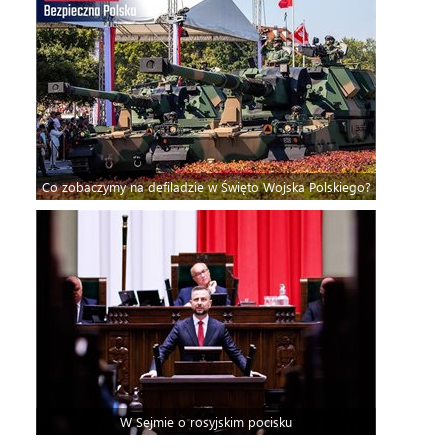
Co zobaczymy na defiladzie w Święto Wojska Polskiego?
W Sejmie o rosyjskim pocisku