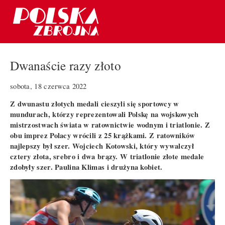
Dwanaście razy złoto
sobota, 18 czerwca 2022
Z dwunastu złotych medali cieszyli się sportowcy w
mundurach, którzy reprezentowali Polskę na wojskowych
mistrzostwach świata w ratownictwie wodnym i triatlonie. Z
obu imprez Polacy wrócili z 25 krążkami. Z ratowników
najlepszy był szer. Wojciech Kotowski, który wywalczył
cztery złota, srebro i dwa brązy. W triatlonie złote medale
zdobyły szer. Paulina Klimas i drużyna kobiet.