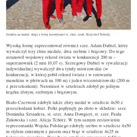
Sztafeta na medal, drugi z lewej koordynator st. chor. sztab. Krzysztof Terlecki.
Wysoką formę zaprezentował również szer. Adam Dubiel, który
wywalczył trzy złote medale, dwa srebrne i brązowy. Do tego
ustanowił wojskowy rekord świata w konkurencji 200 m –
superratownik (2 min 10,07 s). Szeregowy Dubiel w rywalizacji
indywidualnej wywalczył dwa tytuły mistrzowskie (w
konkurencji, w której pobił rekord świata i w ratowaniu
manekina w płetwach na 100 m) i jeden wicemistrzowski (200 m
z przeszkodami). Natomiast w sztafetach zdobył po jednym
krążku złotym, srebrnym i brązowym.
Biało-Czerwoni zdobyli także złoty medal w sztafecie 4x50 z
przeszkodami kobiet. Polki popłynęły po złoto w składzie: szer.
Dominika Sztandera, st. szer. Anna Dowgiert, st. szer. Paula
Żukowska i szer. Alicja Tchórz. W tym samym zestawieniu
reprezentantki Wojska Polskiego zdobyły srebro w sztafecie 4x50
m stylem zmiennym z pasem oraz brąz w sztafecie 4x25 m