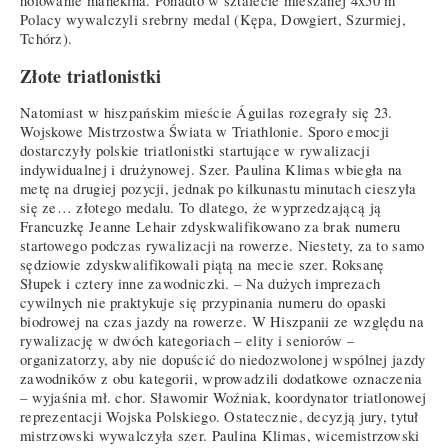
holowanie manekina. Ponadto w sztafecie mieszanej 4x50 m
Polacy wywalczyli srebrny medal (Kępa, Dowgiert, Szurmiej,
Tchórz).
Złote triatlonistki
Natomiast w hiszpańskim mieście Águilas rozegrały się 23.
Wojskowe Mistrzostwa Świata w Triathlonie. Sporo emocji
dostarczyły polskie triatlonistki startujące w rywalizacji
indywidualnej i drużynowej. Szer. Paulina Klimas wbiegła na
metę na drugiej pozycji, jednak po kilkunastu minutach cieszyła
się ze… złotego medalu. To dlatego, że wyprzedzającą ją
Francuzkę Jeanne Lehair zdyskwalifikowano za brak numeru
startowego podczas rywalizacji na rowerze. Niestety, za to samo
sędziowie zdyskwalifikowali piątą na mecie szer. Roksanę
Słupek i cztery inne zawodniczki. – Na dużych imprezach
cywilnych nie praktykuje się przypinania numeru do opaski
biodrowej na czas jazdy na rowerze. W Hiszpanii ze względu na
rywalizację w dwóch kategoriach – elity i seniorów –
organizatorzy, aby nie dopuścić do niedozwolonej wspólnej jazdy
zawodników z obu kategorii, wprowadzili dodatkowe oznaczenia
– wyjaśnia mł. chor. Sławomir Woźniak, koordynator triatlonowej
reprezentacji Wojska Polskiego. Ostatecznie, decyzją jury, tytuł
mistrzowski wywalczyła szer. Paulina Klimas, wicemistrzowski