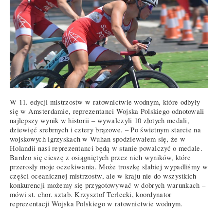
W 11. edycji mistrzostw w ratownictwie wodnym, które odbyły
się w Amsterdamie, reprezentanci Wojska Polskiego odnotowali
najlepszy wynik w historii – wywalczyli 10 złotych medali,
dziewięć srebrnych i cztery brązowe. – Po świetnym starcie na
wojskowych igrzyskach w Wuhan spodziewałem się, że w
Holandii nasi reprezentanci będą w stanie powalczyć o medale.
Bardzo się cieszę z osiągniętych przez nich wyników, które
przerosły moje oczekiwania. Może troszkę słabiej wypadliśmy w
części oceanicznej mistrzostw, ale w kraju nie do wszystkich
konkurencji możemy się przygotowywać w dobrych warunkach –
mówi st. chor. sztab. Krzysztof Terlecki, koordynator
reprezentacji Wojska Polskiego w ratownictwie wodnym.