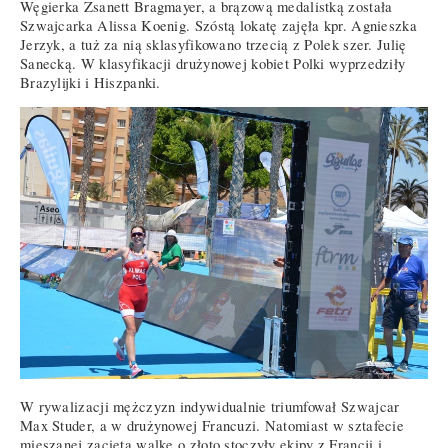
Węgierka Zsanett Bragmayer, a brązową medalistką została
Szwajcarka Alissa Koenig. Szóstą lokatę zajęła kpr. Agnieszka
Jerzyk, a tuż za nią sklasyfikowano trzecią z Polek szer. Julię
Sanecką. W klasyfikacji drużynowej kobiet Polki wyprzedziły
Brazylijki i Hiszpanki.
W rywalizacji mężczyzn indywidualnie triumfował Szwajcar
Max Studer, a w drużynowej Francuzi. Natomiast w sztafecie
mieszanej zaciętą walkę o złoto stoczyły ekipy z Francji i