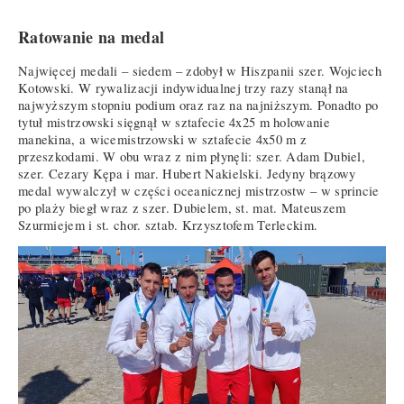
Ratowanie na medal
Najwięcej medali – siedem – zdobył w Hiszpanii szer. Wojciech
Kotowski. W rywalizacji indywidualnej trzy razy stanął na
najwyższym stopniu podium oraz raz na najniższym. Ponadto po
tytuł mistrzowski sięgnął w sztafecie 4x25 m holowanie
manekina, a wicemistrzowski w sztafecie 4x50 m z
przeszkodami. W obu wraz z nim płynęli: szer. Adam Dubiel,
szer. Cezary Kępa i mar. Hubert Nakielski. Jedyny brązowy
medal wywalczył w części oceanicznej mistrzostw – w sprincie
po plaży biegł wraz z szer. Dubielem, st. mat. Mateuszem
Szurmiejem i st. chor. sztab. Krzysztofem Terleckim.