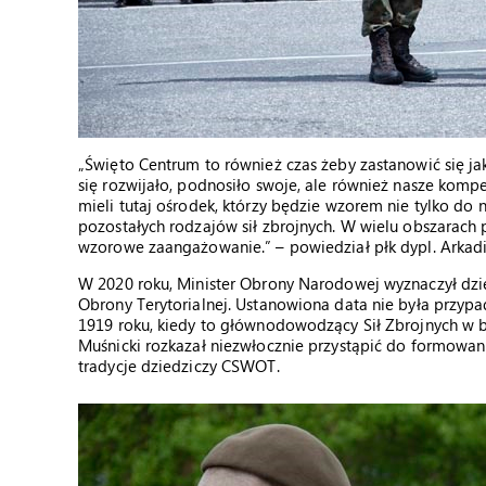
„Święto Centrum to również czas żeby zastanowić się ja
się rozwijało, podnosiło swoje, ale również nasze kom
mieli tutaj ośrodek, którzy będzie wzorem nie tylko do 
pozostałych rodzajów sił zbrojnych. W wielu obszarach
wzorowe zaangażowanie.” – powiedział płk dypl. Arka
W 2020 roku, Minister Obrony Narodowej wyznaczył dzi
Obrony Terytorialnej. Ustanowiona data nie była przy
1919 roku, kiedy to głównodowodzący Sił Zbrojnych w 
Muśnicki rozkazał niezwłocznie przystąpić do formowani
tradycje dziedziczy CSWOT.