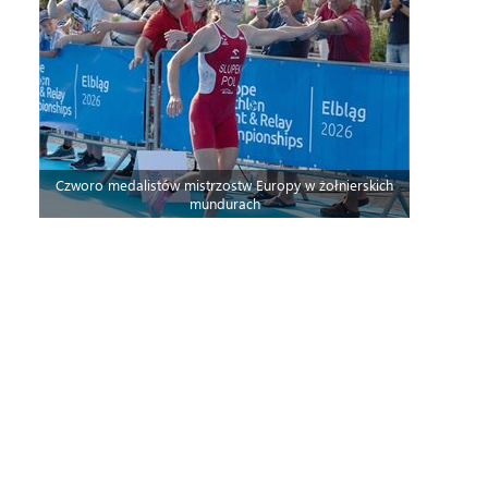
Czworo medalistów mistrzostw Europy w żołnierskich
mundurach