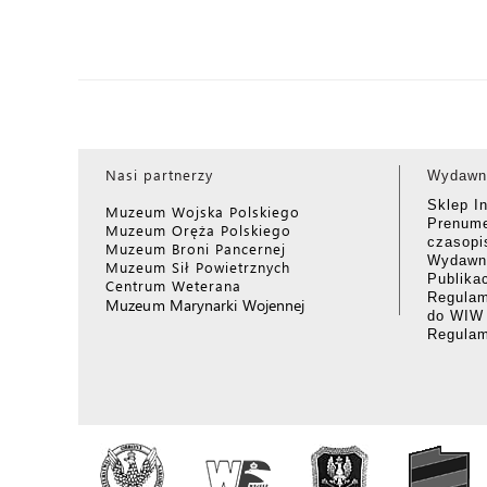
Nasi partnerzy
Wydawn
Sklep I
Muzeum Wojska Polskiego
Prenume
Muzeum Oręża Polskiego
czasop
Muzeum Broni Pancernej
Wydawni
Muzeum Sił Powietrznych
Publika
Centrum Weterana
Regulam
Muzeum Marynarki Wojennej
do WIW
Regula