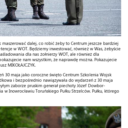
k maszerować dalej, co robić żeby to Centrum jeszcze bardziej
petencje w WOT. Będziemy inwestować, również w Was, żebyście
naśladowania dla nas żołnierzy WOT, ale również dla
 pokazujecie nam wszystkim, że naprawdę można. Pokazujecie
diusz MIKOŁAJCZYK.
eń 30 maja jako coroczne święto Centrum Szkolenia Wojsk
padkowa i bezpośrednio nawiązywała do wydarzeń z 30 maja
byłym zaborze pruskim generał piechoty Józef Dowbor-
a w Inowrocławiu Toruńskiego Pułku Strzelców. Pułku, którego