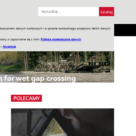
przetwarzaniem danych osobowych i w sprawie swobodnego przepływu takich danych
SH
SKLEP
Jednodniówki
Praca w WIW
simy o zapoznanie się z nimi:
Polityka przetwarzania danych
.
 –
Akceptuję
POLECAMY