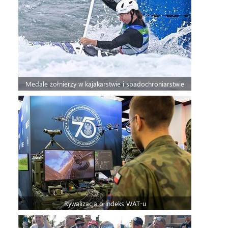
Medale żołnierzy w kajakarstwie i spadochroniarstwie
Rywalizacja o indeks WAT-u