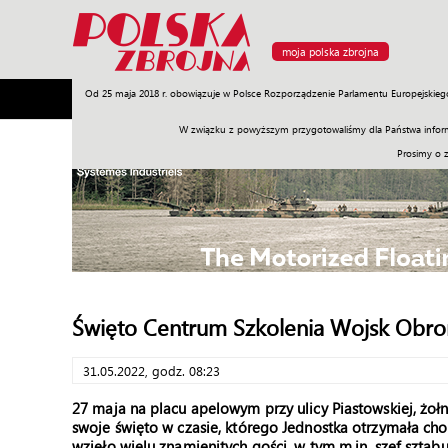
moja polska zbrojna
Od 25 maja 2018 r. obowiązuje w Polsce Rozporządzenie Parlamentu Europejskieg
Armia
Poligon
Sprzęt
Misje
Polityka
Prawo
W związku z powyższym przygotowaliśmy dla Państwa inform
Prosimy o 
Święto Centrum Szkolenia Wojsk Obron
31.05.2022, godz. 08:23
27 maja na placu apelowym przy ulicy Piastowskiej, żoł
swoje święto w czasie, którego Jednostka otrzymała ch
wzięło wielu znamienitych gości, w tym m.in. szef szta