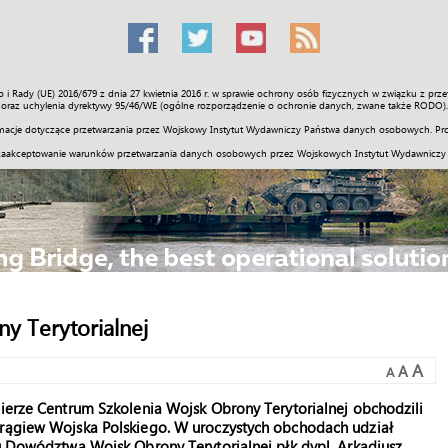
o i Rady (UE) 2016/679 z dnia 27 kwietnia 2016 r. w sprawie ochrony osób fizycznych w związku z 
Świat
Społeczność
Sport
Historia
Galerie
Wideo
ENGLI
oraz uchylenia dyrektywy 95/46/WE (ogólne rozporządzenie o ochronie danych, zwane także RODO).
acje dotyczące przetwarzania przez Wojskowy Instytut Wydawniczy Państwa danych osobowych. Pro
zaakceptowanie warunków przetwarzania danych osobowych przez Wojskowych Instytut Wydawniczy
y Terytorialnej
A
A
A
nierze Centrum Szkolenia Wojsk Obrony Terytorialnej obchodzili
orągiew Wojska Polskiego. W uroczystych obchodach udział
bu Dowództwa Wojsk Obrony Terytorialnej płk dypl. Arkadiusz