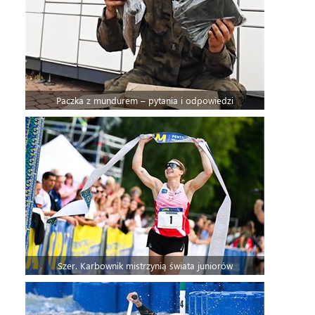
Paczka z mundurem – pytania i odpowiedzi
Szer. Karbownik mistrzynią świata juniorów