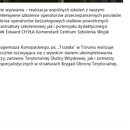
ne wyzwania – realizacja wspólnych szkoleń z naszymi
e intensywne szkolenie operatorów przeciwpancernych pocisków
olenia operatorów bezzałogowych statków powietrznych
astruktury szkoleniowej jak i potencjału dydaktycznego
 płk Edward CHYŁA Komendant Centrum Szkolenia Wojsk
Eugeniusza Konopackiego, ps. „Trzaska” w Toruniu realizuje
amicznie rozwijająca się z wysokim stanem ukompletowania
y, zarówno Terytorialnej Służby Wojskowej, jak i żołnierzy
pecjalistycznych w strukturach Brygad Obrony Terytorialnej.