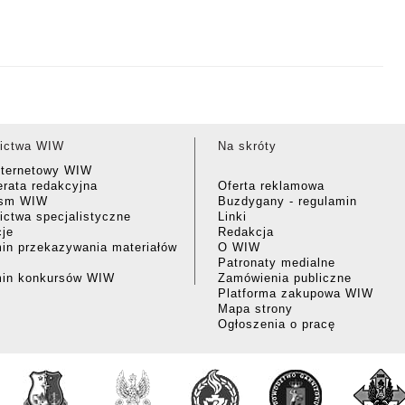
ictwa WIW
Na skróty
nternetowy WIW
rata redakcyjna
Oferta reklamowa
ism WIW
Buzdygany - regulamin
ctwa specjalistyczne
Linki
cje
Redakcja
in przekazywania materiałów
O WIW
Patronaty medialne
min konkursów WIW
Zamówienia publiczne
Platforma zakupowa WIW
Mapa strony
Ogłoszenia o pracę