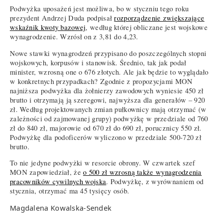
Podwyżka uposażeń jest możliwa, bo w styczniu tego roku
prezydent Andrzej Duda podpisał
rozporządzenie zwiększające
wskaźnik kwoty bazowej
, według której obliczane jest wojskowe
wynagrodzenie. Wzrósł on z 3,81 do 4,23.
Nowe stawki wynagrodzeń przypisano do poszczególnych stopni
wojskowych, korpusów i stanowisk. Średnio, tak jak podał
minister, wzrosną one o 676 złotych. Ale jak będzie to wyglądało
w konkretnych przypadkach? Zgodnie z propozycjami MON
najniższa podwyżka dla żołnierzy zawodowych wyniesie 450 zł
brutto i otrzymają ją szeregowi, najwyższa dla generałów – 920
zł. Według projektowanych zmian pułkownicy mają otrzymać (w
zależności od zajmowanej grupy) podwyżkę w przedziale od 760
zł do 840 zł, majorowie od 670 zł do 690 zł, porucznicy 550 zł.
Podwyżkę dla podoficerów wyliczono w przedziale 500-720 zł
brutto.
To nie jedyne podwyżki w resorcie obrony. W czwartek szef
MON zapowiedział, że
o 500 zł wzrosną także wynagrodzenia
pracowników cywilnych wojska
. Podwyżkę, z wyrównaniem od
stycznia, otrzymać ma 45 tysięcy osób.
Magdalena Kowalska-Sendek