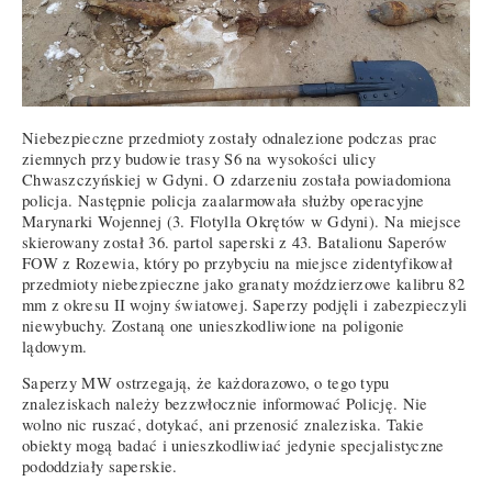
Niebezpieczne przedmioty zostały odnalezione podczas prac
ziemnych przy budowie trasy S6 na wysokości ulicy
Chwaszczyńskiej w Gdyni. O zdarzeniu została powiadomiona
policja. Następnie policja zaalarmowała służby operacyjne
Marynarki Wojennej (3. Flotylla Okrętów w Gdyni). Na miejsce
skierowany został 36. partol saperski z 43. Batalionu Saperów
FOW z Rozewia, który po przybyciu na miejsce zidentyfikował
przedmioty niebezpieczne jako granaty moździerzowe kalibru 82
mm z okresu II wojny światowej. Saperzy podjęli i zabezpieczyli
niewybuchy. Zostaną one unieszkodliwione na poligonie
lądowym.
Saperzy MW ostrzegają, że każdorazowo, o tego typu
znaleziskach należy bezzwłocznie informować Policję. Nie
wolno nic ruszać, dotykać, ani przenosić znaleziska. Takie
obiekty mogą badać i unieszkodliwiać jedynie specjalistyczne
pododdziały saperskie.