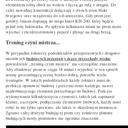
elementem robią obrót na wodzie i łączą go rufą z drugim. Do
całej nawodnej konstrukcji dołączają z dwóch stron bloki
brzegowe oraz urządzenia do ich unoszenia. Gdy prom jest
gotowy, linami dopinają do niego kuter KH-200, który będzie
pełnił rolę holownika. Po upływie kilkunastu minut na prom może
wjechać czterdziestotonowy pojazd i płynąć na drugi brzeg.
Trening czyni mistrza...
W przypadku żołnierzy pododdziałów przeprawowych i drogowo-
mostowych
budujących przeprawy przez przeszkody wodne
powiedzenie „trening czyni mistrza” ma szczególne znaczenie.
Aby zbudować prom w ciągu 18 minut i wypełnić w ten sposób
normę gwarantującą ocenę bardzo dobrą, potrzeba wielu
treningów. W takich pododdziałach każdy żołnierz musi do
perfekcji opanować budowę i przeznaczenie każdego, nawet
najdrobniejszego elementu potrzebnego do budowy. Podczas
wykonywania kilkudziesięciu czynności, takich jak zapinanie
klamer, zaczepów, podłączania elementów linowych, każdy musi
robić to nie tylko sprawnie, ale także w określonym momencie.
Zgranie całej drużyny budującej prom czy żołnierzy plutonu
budujących mosty pontonowe ma ogromne znaczenie.