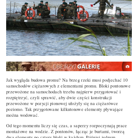
Jak wygląda budowa promu? Na brzeg rzeki musi podjechać 10
samochodów ciężarowych z elementami promu. Bloki pontonowe
przewożone na samochodach trzeba najpierw przygotować i
rozpiętrzyć, czyli sprawić, aby dwie części konstrukcji
przewożone w pozycji pionowej ułożyły się na ciężarówce
poziomo. Tak przygotowane kilkutonowe elementy pływające
można wodować.
Od tego momentu liczy się czas, a saperzy rozpoczynają prace
montażowe na wodzie. Z pontonów, łącząc je burtami, tworzą
dwa elementy po cztery bloki w każdym. Później jednym