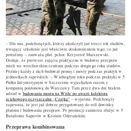
– Dla nas, podchorążych, którzy ukończyli już trzeci rok studiów,
trwające szkolenie jest właściwie doskonaleniem tego, co już
potrafimy – zauważa plut. pchor. Krzysztof Marszewski.
Dodaje, że pierwsze zajęcia praktyczne w budowie przepraw
mieli we wrocławskim centrum podczas drugiego roku studiów.
Później każdy z nich budował promy i mosty podczas praktyk w
jednostkach saperskich. – W ubiegłym roku podczas praktyki w 5
Pułku Inżynieryjnym w Szczecinie wyjechałem razem z
kompanią pontonową do Warszawy. Tam przez dwa dni brałem
udział w
budowaniu mostu na Wiśle po awarii kolektora
ściekowego oczyszczalni „Czajka”
– wyjaśnia. Podchorąży
zapewnia, że jest już dobrze przygotowany do roli dowódcy
plutonu i budowania przepraw. Po promocji zamierza służyć w 5
Batalionie Saperów w Krośnie Odrzańskim.
Przeprawa kombinowana