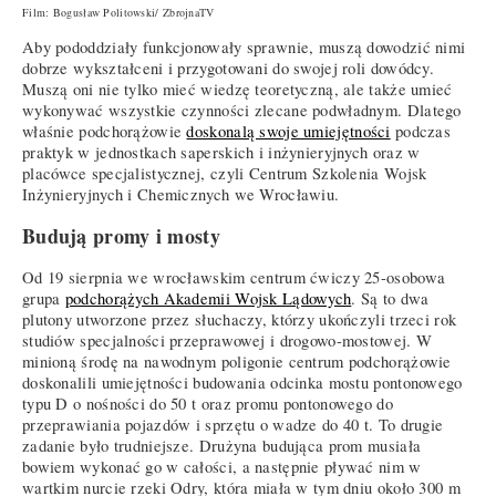
Film: Bogusław Politowski/ ZbrojnaTV
Aby pododdziały funkcjonowały sprawnie, muszą dowodzić nimi
dobrze wykształceni i przygotowani do swojej roli dowódcy.
Muszą oni nie tylko mieć wiedzę teoretyczną, ale także umieć
wykonywać wszystkie czynności zlecane podwładnym. Dlatego
właśnie podchorążowie
doskonalą swoje umiejętności
podczas
praktyk w jednostkach saperskich i inżynieryjnych oraz w
placówce specjalistycznej, czyli Centrum Szkolenia Wojsk
Inżynieryjnych i Chemicznych we Wrocławiu.
Budują promy i mosty
Od 19 sierpnia we wrocławskim centrum ćwiczy 25-osobowa
grupa
podchorążych Akademii Wojsk Lądowych
. Są to dwa
plutony utworzone przez słuchaczy, którzy ukończyli trzeci rok
studiów specjalności przeprawowej i drogowo-mostowej. W
minioną środę na nawodnym poligonie centrum podchorążowie
doskonalili umiejętności budowania odcinka mostu pontonowego
typu D o nośności do 50 t oraz promu pontonowego do
przeprawiania pojazdów i sprzętu o wadze do 40 t. To drugie
zadanie było trudniejsze. Drużyna budująca prom musiała
bowiem wykonać go w całości, a następnie pływać nim w
wartkim nurcie rzeki Odry, która miała w tym dniu około 300 m