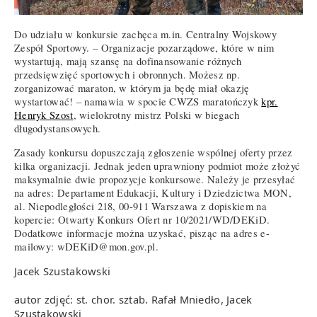
Do udziału w konkursie zachęca m.in. Centralny Wojskowy
Zespół Sportowy. – Organizacje pozarządowe, które w nim
wystartują, mają szansę na dofinansowanie różnych
przedsięwzięć sportowych i obronnych. Możesz np.
zorganizować maraton, w którym ja będę miał okazję
wystartować! – namawia w spocie CWZS maratończyk
kpr.
Henryk Szost
, wielokrotny mistrz Polski w biegach
długodystansowych.
Zasady konkursu dopuszczają zgłoszenie wspólnej oferty przez
kilka organizacji. Jednak jeden uprawniony podmiot może złożyć
maksymalnie dwie propozycje konkursowe. Należy je przesyłać
na adres: Departament Edukacji, Kultury i Dziedzictwa MON,
al. Niepodległości 218, 00-911 Warszawa z dopiskiem na
kopercie: Otwarty Konkurs Ofert nr 10/2021/WD/DEKiD.
Dodatkowe informacje można uzyskać, pisząc na adres e-
mailowy: wDEKiD@mon.gov.pl.
Jacek Szustakowski
autor zdjęć: st. chor. sztab. Rafał Mniedło, Jacek
Szustakowski