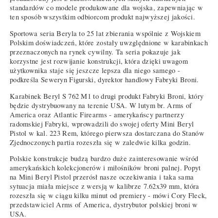
standardów co modele produkowane dla wojska, zapewniając w
ten sposób wszystkim odbiorcom produkt najwyższej jakości.
Sportowa seria Beryla to 25 lat zbierania wspólnie z Wojskiem
Polskim doświadczeń, które zostały uwzględnione w karabinkach
przeznaczonych na rynek cywilny. Ta seria pokazuje jak
korzystne jest rozwijanie konstrukcji, która dzięki uwagom
użytkownika staje się jeszcze lepsza dla niego samego -
podkreśla Seweryn Figurski, dyrektor handlowy Fabryki Broni.
Karabinek Beryl S 762 M1 to drugi produkt Fabryki Broni, który
będzie dystrybuowany na terenie USA. W lutym br. Arms of
America oraz Atlantic Firearms - amerykańscy partnerzy
radomskiej Fabryki, wprowadzili do swojej oferty Mini Beryl
Pistol w kal. 223 Rem, którego pierwsza dostarczana do Stanów
Zjednoczonych partia rozeszła się w zaledwie kilka godzin.
Polskie konstrukcje budzą bardzo duże zainteresowanie wśród
amerykańskich kolekcjonerów i miłośników broni palnej. Popyt
na Mini Beryl Pistol przerósł nasze oczekiwania i taka sama
sytuacja miała miejsce z wersją w kalibrze 7.62x39 mm, która
rozeszła się w ciągu kilku minut od premiery - mówi Cory Fleck,
przedstawiciel Arms of America, dystrybutor polskiej broni w
USA.