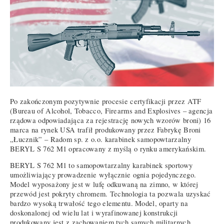
Po zakończonym pozytywnie procesie certyfikacji przez ATF
(Bureau of Alcohol, Tobacco, Firearms and Explosives – agencja
rządowa odpowiadająca za rejestrację nowych wzorów broni) 16
marca na rynek USA trafił produkowany przez Fabrykę Broni
„Łucznik” – Radom sp. z o.o. karabinek samopowtarzalny
BERYL S 762 M1 opracowany z myślą o rynku amerykańskim.
BERYL S 762 M1 to samopowtarzalny karabinek sportowy
umożliwiający prowadzenie wyłącznie ognia pojedynczego.
Model wyposażony jest w lufę odkuwaną na zimno, w której
przewód jest pokryty chromem. Technologia ta pozwala uzyskać
bardzo wysoką trwałość tego elementu. Model, oparty na
doskonalonej od wielu lat i wyrafinowanej konstrukcji
produkowany jest z zachowaniem tych samych militarnych