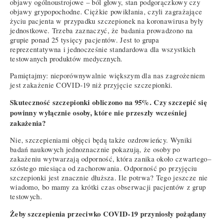
objawy ogólnoustrojowe – ból głowy, stan podgorączkowy czy
objawy grypopochodne. Ciężkie powikłania, czyli zagrażające
życiu pacjenta w przypadku szczepionek na koronawirusa były
jednostkowe. Trzeba zaznaczyć, że badania prowadzono na
grupie ponad 25 tysięcy pacjentów. Jest to grupa
reprezentatywna i jednocześnie standardowa dla wszystkich
testowanych produktów medycznych.
Pamiętajmy: nieporównywalnie większym dla nas zagrożeniem
jest zakażenie COVID-19 niż przyjęcie szczepionki.
Skuteczność szczepionki obliczono na 95%. Czy szczepić się
powinny wyłącznie osoby, które nie przeszły wcześniej
zakażenia?
Nie, szczepieniami objęci będą także ozdrowieńcy. Wyniki
badań naukowych jednoznacznie pokazują, że osoby po
zakażeniu wytwarzają odporność, która zanika około czwartego–
szóstego miesiąca od zachorowania. Odporność po przyjęciu
szczepionki jest znacznie dłuższa. Ile potrwa? Tego jeszcze nie
wiadomo, bo mamy za krótki czas obserwacji pacjentów z grup
testowych.
Żeby szczepienia przeciwko COVID-19 przyniosły pożądany