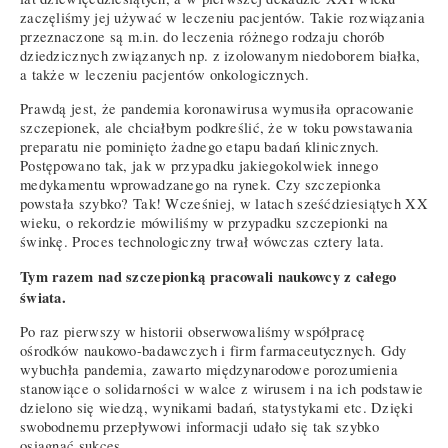
zaczęliśmy jej używać w leczeniu pacjentów. Takie rozwiązania
przeznaczone są m.in. do leczenia różnego rodzaju chorób
dziedzicznych związanych np. z izolowanym niedoborem białka,
a także w leczeniu pacjentów onkologicznych.
Prawdą jest, że pandemia koronawirusa wymusiła opracowanie
szczepionek, ale chciałbym podkreślić, że w toku powstawania
preparatu nie pominięto żadnego etapu badań klinicznych.
Postępowano tak, jak w przypadku jakiegokolwiek innego
medykamentu wprowadzanego na rynek. Czy szczepionka
powstała szybko? Tak! Wcześniej, w latach sześćdziesiątych XX
wieku, o rekordzie mówiliśmy w przypadku szczepionki na
świnkę. Proces technologiczny trwał wówczas cztery lata.
Tym razem nad szczepionką pracowali naukowcy z całego
świata.
Po raz pierwszy w historii obserwowaliśmy współpracę
ośrodków naukowo-badawczych i firm farmaceutycznych. Gdy
wybuchła pandemia, zawarto międzynarodowe porozumienia
stanowiące o solidarności w walce z wirusem i na ich podstawie
dzielono się wiedzą, wynikami badań, statystykami etc. Dzięki
swobodnemu przepływowi informacji udało się tak szybko
osiągnąć sukces.