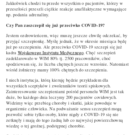
Jakkolwiek chodzi tu przede wszystkim o pacjentów, którzy w
przeszłości przeszli ciężkie reakcje anafilaktyczne wymagające
np. podania adrenaliny.
Czy Pan zaszczepił się już przeciwko COVID-19?
Jestem ozdrowieńcem, więc muszę jeszcze chwilę odczekać, by
przyjąć szczepionkę. Myślę jednak, że w okresie miesiąca będę
już po szczepieniu. Ale przeciwko COVID-19 szczepi się już
kadra
Wojskowego Instytutu Medycznego
. Chęć szczepień
zadeklarowało w WIM 80% tj. 2500 pracowników, choć
spodziewam się, że liczba chętnych jeszcze wzrośnie. Natomiast
wśród żołnierzy mamy 100% chętnych do szczepienia.
I niech instytucja, którą kieruję będzie przykładem dla
wszystkich sceptyków i zwolenników teorii spiskowych.
Zainteresowanie szczepieniami pośród personelu WIM jest tak
duże, bo każdego dnia leczymy 200 pacjentów covidowych.
Widzimy więc przebieg choroby i skutki, jakie powoduje w
organizmie człowieka. Na podważanie sensu szczepień mogą
pozwolić sobie tylko osoby, które nigdy z COVID-19 się nie
zetknęły i mają do tego żadną lub co najwyżej powierzchowną
wiedzę o tej groźnej, podstępnej chorobie.