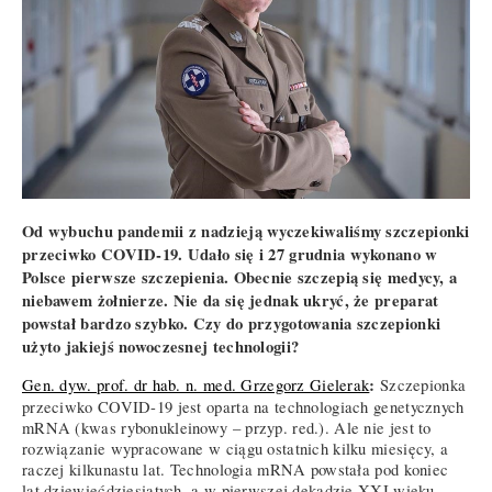
Od wybuchu pandemii z nadzieją wyczekiwaliśmy szczepionki
przeciwko COVID-19. Udało się i 27 grudnia wykonano w
Polsce pierwsze szczepienia. Obecnie szczepią się medycy, a
niebawem żołnierze. Nie da się jednak ukryć, że preparat
powstał bardzo szybko. Czy do przygotowania szczepionki
użyto jakiejś nowoczesnej technologii?
:
Gen. dyw. prof. dr hab. n. med. Grzegorz Gielerak
Szczepionka
przeciwko COVID-19 jest oparta na technologiach genetycznych
mRNA (kwas rybonukleinowy – przyp. red.). Ale nie jest to
rozwiązanie wypracowane w ciągu ostatnich kilku miesięcy, a
raczej kilkunastu lat. Technologia mRNA powstała pod koniec
lat dziewięćdziesiątych, a w pierwszej dekadzie XXI wieku