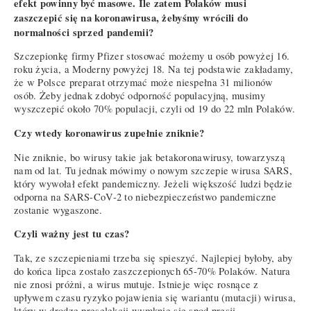
efekt powinny być masowe. Ile zatem Polaków musi
zaszczepić się na koronawirusa, żebyśmy wrócili do
normalności sprzed pandemii?
Szczepionkę firmy Pfizer stosować możemy u osób powyżej 16.
roku życia, a Moderny powyżej 18. Na tej podstawie zakładamy,
że w Polsce preparat otrzymać może niespełna 31 milionów
osób. Żeby jednak zdobyć odporność populacyjną, musimy
wyszczepić około 70% populacji, czyli od 19 do 22 mln Polaków.
Czy wtedy koronawirus zupełnie zniknie?
Nie zniknie, bo wirusy takie jak betakoronawirusy, towarzyszą
nam od lat. Tu jednak mówimy o nowym szczepie wirusa SARS,
który wywołał efekt pandemiczny. Jeżeli większość ludzi będzie
odporna na SARS-CoV-2 to niebezpieczeństwo pandemiczne
zostanie wygaszone.
Czyli ważny jest tu czas?
Tak, ze szczepieniami trzeba się spieszyć. Najlepiej byłoby, aby
do końca lipca zostało zaszczepionych 65-70% Polaków. Natura
nie znosi próżni, a wirus mutuje. Istnieje więc rosnące z
upływem czasu ryzyko pojawienia się wariantu (mutacji) wirusa,
który w drodze preselekcji wymknie się spod presji