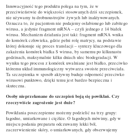
Innowacyjność tego produktu polega na tym, że w
przeciwieństwie do większości stosowanych dziś szczepionek,
nie używamy tu drobnoustrojów żywych lub inaktywowanych.
Oznacza to, że pacjentom nie podajemy osłabionego lub zabitego
wirusa, a jedynie fragment mRNA – czyli jednego z 14 białek
wirusa. Mechanizm działania jest taki: fragment mRNA wnika
do komórek człowieka, gdzie pełni rolę matrycy, na podstawie
której dokonuje się proces translacji – syntezy kluczowego dla
zakażenia komórek białka S wirusa, by samemu po kilkunastu
godzinach, maksymalnie kilku dniach ulec biodegradacji. W
wyniku tego procesu z komórek uwalniane jest białko, przeciwko
któremu układ immunologiczny wytwarza swoiste przeciwciała.
Ta szczepionka w sposób aktywny buduje odporność przeciwko
wirusowi punktowo, dzięki temu jest bardzo bezpieczna i
skuteczna.
Osoby nieprzekonane do szczepień boją się powikłań. Czy
rzeczywiście zagrożenie jest duże?
Powikłania poszczepienne możemy podzielić na trzy grupy:
łagodne, umiarkowane i ciężkie. O łagodnych mówimy, gdy w
miejscu podania preparatu odczuwamy lekki ból,
zaczerwienienie skóry, o umiarkowanych, gdy obserwujemy