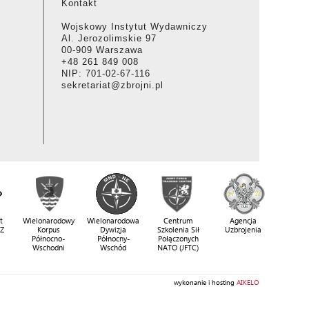
Kontakt
Wojskowy Instytut Wydawniczy
Al. Jerozolimskie 97
00-909 Warszawa
+48 261 849 008
NIP: 701-02-67-116
sekretariat@zbrojni.pl
t
Wielonarodowy
Wielonarodowa
Centrum
Agencja
SZ
Korpus
Dywizja
Szkolenia Sił
Uzbrojenia
Północno-
Północny-
Połączonych
Wschodni
Wschód
NATO (JFTC)
wykonanie i hosting
AIKELO