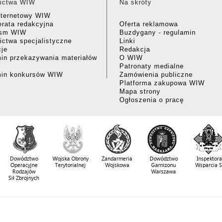
ictwa WIW
Na skróty
nternetowy WIW
rata redakcyjna
Oferta reklamowa
ism WIW
Buzdygany - regulamin
ctwa specjalistyczne
Linki
cje
Redakcja
in przekazywania materiałów
O WIW
Patronaty medialne
min konkursów WIW
Zamówienia publiczne
Platforma zakupowa WIW
Mapa strony
Ogłoszenia o pracę
Dowództwo
Wojska Obrony
Żandarmeria
Dowództwo
Inspektora
Operacyjne
Terytorialnej
Wojskowa
Garnizonu
Wsparcia 
Rodzajów
Warszawa
Sił Zbrojnych