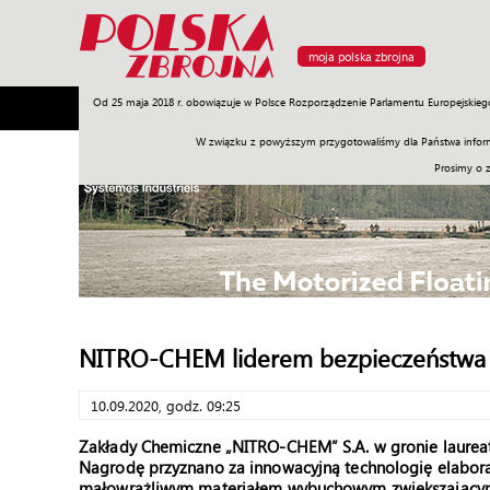
moja polska zbrojna
Od 25 maja 2018 r. obowiązuje w Polsce Rozporządzenie Parlamentu Europejskieg
Armia
Poligon
Sprzęt
Misje
Polityka
Prawo
W związku z powyższym przygotowaliśmy dla Państwa inform
Prosimy o 
NITRO-CHEM liderem bezpieczeństwa
10.09.2020, godz. 09:25
Zakłady Chemiczne „NITRO-CHEM” S.A. w gronie laureat
Nagrodę przyznano za innowacyjną technologię elaboracji
małowrażliwym materiałem wybuchowym zwiększającym 