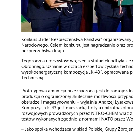
Konkurs „Lider Bezpieczeństwa Państwa” organizowany 
Narodowego. Celem konkursu jest nagradzanie oraz pro
bezpieczeństwa kraju.
Tegoroczna uroczystość wręczenia statuetek odbyła si
Obronnego. Uznanie w oczach ekspertów zyskała technolo
wysokoenergetyczną kompozycją „K-43”, opracowana 
Techniczną.
Prototypowa amunicja przeznaczona jest do samojezdne
produkcji o ograniczonej skutecznie możliwości przypa
obsłudze i magazynowaniu – wyjaśnia Andrzej Łysakow
Kompozycja K-43 jest mieszanką trotylu i nitrotriazolon
rozwojowych prowadzonych przez NITRO-CHEM wraz z n
testów wykonanych zgodnie z normami NATO przez Wojs
– Jako spółka wchodząca w skład Polskiej Grupy Zbroje