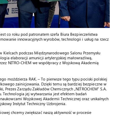
jest co roku pod patronatem szefa Biura Bezpieczeństwa
mowanie innowacyjnych wyrobów, technologii i usług na rzecz
ę w Kielcach podczas Międzynarodowego Salonu Przemysłu
gia elaboracji amunicji artyleryjskiej małowrażliwą,
przez NITRO-CHEM we współpracy z Wojskową Akademią
go moździerza RAK. – To pierwsze tego typu pociski polskiej
dkowego zainicjowania. Dzięki temu są bardziej bezpieczne w
ski, Prezes Zarządu Zakładów Chemicznych „NITROCHEM” S.A.
u. Technologia jej wytwarzania jest efektem badań
aukowcami Wojskowej Akademii Technicznej oraz unikalnych
kowy Instytut Techniczny Uzbrojenia.
niowej chcemy zwiększać naszą aktywność w procesie