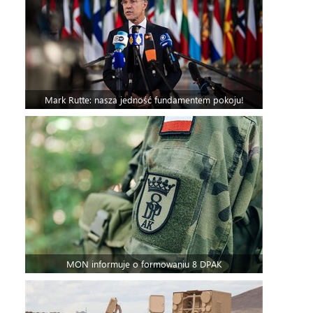
Mark Rutte: nasza jedność fundamentem pokoju!
MON informuje o formowaniu 8 DPAK