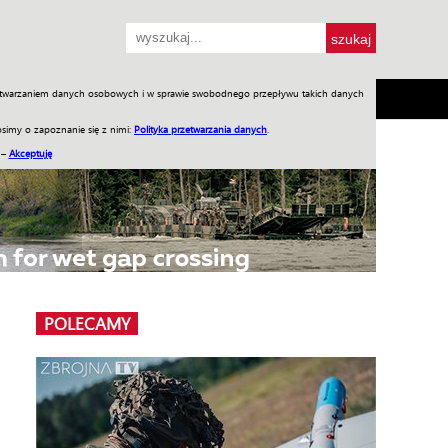
przetwarzaniem danych osobowych i w sprawie swobodnego przepływu takich danych
SH
SKLEP
Jednodniówki
Praca w WIW
simy o zapoznanie się z nimi:
Polityka przetwarzania danych
.
 –
Akceptuję
POLECAMY