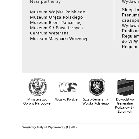
Nasi partnerzy
Wydawn
Sklep I
Muzeum Wojska Polskiego
Prenume
Muzeum Oręża Polskiego
czasop
Muzeum Broni Pancernej
Wydawni
Muzeum Sił Powietrznych
Publika
Centrum Weterana
Regulam
Muzeum Marynarki Wojennej
do WIW
Regula
Ministerstwo
Wojsko Polskie
Sztab Generalny
Dowództwo
Obrony Narodowej
Wojska Polskiego
Generalne
Rodzajów Sił
Zbrojnych
Wojskowy Instytut Wydawniczy (C) 2015