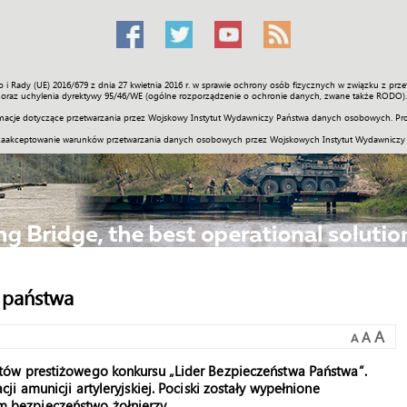
o i Rady (UE) 2016/679 z dnia 27 kwietnia 2016 r. w sprawie ochrony osób fizycznych w związku z 
Świat
Społeczność
Sport
Historia
Galerie
Wideo
ENGLI
oraz uchylenia dyrektywy 95/46/WE (ogólne rozporządzenie o ochronie danych, zwane także RODO).
acje dotyczące przetwarzania przez Wojskowy Instytut Wydawniczy Państwa danych osobowych. Pro
zaakceptowanie warunków przetwarzania danych osobowych przez Wojskowych Instytut Wydawniczy
 państwa
A
A
A
ów prestiżowego konkursu „Lider Bezpieczeństwa Państwa”.
 amunicji artyleryjskiej. Pociski zostały wypełnione
bezpieczeństwo żołnierzy.