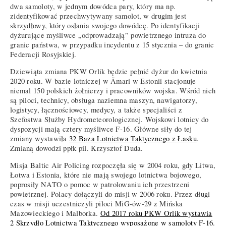
dwa samoloty, w jednym dowódca pary, który ma np.
zidentyfikować przechwytywany samolot, w drugim jest
skrzydłowy, który osłania swojego dowódcę. Po identyfikacji
dyżurujące myśliwce „odprowadzają” powietrznego intruza do
granic państwa, w przypadku incydentu z 15 stycznia – do granic
Federacji Rosyjskiej.
Dziewiąta zmiana PKW Orlik będzie pełnić dyżur do kwietnia
2020 roku. W bazie lotniczej w Ämari w Estonii stacjonuje
niemal 150 polskich żołnierzy i pracowników wojska. Wśród nich
są piloci, technicy, obsługa naziemna maszyn, nawigatorzy,
logistycy, łącznościowcy, medycy, a także specjaliści z
Szefostwa Służby Hydrometeorologicznej. Wojskowi lotnicy do
dyspozycji mają cztery myśliwce F-16. Główne siły do tej
zmiany wystawiła
32 Baza Lotnictwa Taktycznego z Łasku
.
Zmianą dowodzi ppłk pil. Krzysztof Duda.
Misja Baltic Air Policing rozpoczęła się w 2004 roku, gdy Litwa,
Łotwa i Estonia, które nie mają swojego lotnictwa bojowego,
poprosiły NATO o pomoc w patrolowaniu ich przestrzeni
powietrznej. Polacy dołączyli do misji w 2006 roku. Przez długi
czas w misji uczestniczyli piloci MiG-ów-29 z Mińska
Mazowieckiego i Malborka.
Od 2017 roku PKW Orlik wystawia
2 Skrzydło Lotnictwa Taktycznego wyposażone w samoloty F-16
.