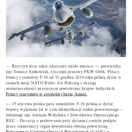
— Rzeczywiście takie zdarzenie miało miejsce — potwierdza
mjr Tomasz Antkowiak, rzecznik prasowy PKW Orlik. Polscy
lotnicy i samoloty F-16 od 31 grudnia 2019 roku pełnią dyżur w
ramach misji NATO Baltic Air Policing i strzegą
nienaruszalności przestrzeni powietrznej krajów bałtyckich.
Polacy stacjonują w estońskiej bazie Ämari.
— 15 stycznia polska para samolotów F-16 pełniąca dyżur
bojowy wykonała lot w celu identyfikacji statku powietrznego –
informuje mjr Adriana Wołyńska z Dowództwa Operacyjnego
RSZ. – Decyzja o poderwaniu pary dyżurnej została podjęta
przez sojuszniczy organ dowodzenia obroną powietrzną
Połączonego Centrum Operacji Powietrznych
(CAOC) w