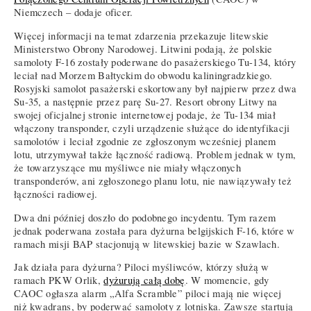
Niemczech – dodaje oficer.
Więcej informacji na temat zdarzenia przekazuje litewskie
Ministerstwo Obrony Narodowej. Litwini podają, że polskie
samoloty F-16 zostały poderwane do pasażerskiego Tu-134, który
leciał nad Morzem Bałtyckim do obwodu kaliningradzkiego.
Rosyjski samolot pasażerski eskortowany był najpierw przez dwa
Su-35, a następnie przez parę Su-27. Resort obrony Litwy na
swojej oficjalnej stronie internetowej podaje, że Tu-134 miał
włączony transponder, czyli urządzenie służące do identyfikacji
samolotów i leciał zgodnie ze zgłoszonym wcześniej planem
lotu, utrzymywał także łączność radiową. Problem jednak w tym,
że towarzyszące mu myśliwce nie miały włączonych
transponderów, ani zgłoszonego planu lotu, nie nawiązywały też
łączności radiowej.
Dwa dni później doszło do podobnego incydentu. Tym razem
jednak poderwana została para dyżurna belgijskich F-16, które w
ramach misji BAP stacjonują w litewskiej bazie w Szawlach.
Jak działa para dyżurna? Piloci myśliwców, którzy służą w
ramach PKW Orlik,
dyżurują całą dobę
. W momencie, gdy
CAOC ogłasza alarm „Alfa Scramble” piloci mają nie więcej
niż kwadrans, by poderwać samoloty z lotniska. Zawsze startują