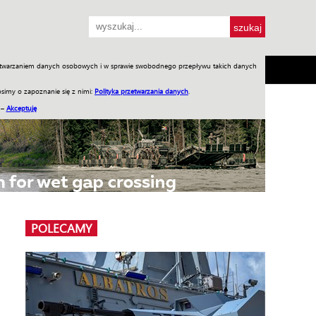
przetwarzaniem danych osobowych i w sprawie swobodnego przepływu takich danych
SH
SKLEP
Jednodniówki
Praca w WIW
simy o zapoznanie się z nimi:
Polityka przetwarzania danych
.
 –
Akceptuję
POLECAMY