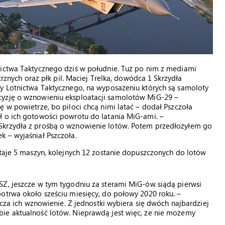
nictwa Taktycznego dziś w południe. Tuż po nim z mediami
trznych oraz płk pil. Maciej Trelka, dowódca 1 Skrzydła
zy Lotnictwa Taktycznego, na wyposażeniu których są samoloty
cyzję o wznowieniu eksploatacji samolotów MiG-29 –
ę w powietrze, bo piloci chcą nimi latać – dodał Pszczoła
ł o ich gotowości powrotu do latania MiG-ami. –
Skrzydła z prośbą o wznowienie lotów. Potem przedłożyłem go
 – wyjaśniał Pszczoła.
staje 5 maszyn, kolejnych 12 zostanie dopuszczonych do lotów
SZ, jeszcze w tym tygodniu za sterami MiG-ów siądą pierwsi
otrwa około sześciu miesięcy, do połowy 2020 roku. –
zcza ich wznowienie. Z jednostki wybiera się dwóch najbardziej
ie aktualność lotów. Nieprawdą jest więc, że nie możemy