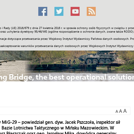
o i Rady (UE) 2016/679 z dnia 27 kwietnia 2016 r. w sprawie ochrony osób fizycznych w związku z 
Świat
Społeczność
Sport
Historia
Galerie
Wideo
ENGLI
oraz uchylenia dyrektywy 95/46/WE (ogólne rozporządzenie o ochronie danych, zwane także RODO).
acje dotyczące przetwarzania przez Wojskowy Instytut Wydawniczy Państwa danych osobowych. Pro
zaakceptowanie warunków przetwarzania danych osobowych przez Wojskowych Instytut Wydawniczy
A
A
A
iG-29 – powiedział gen. dyw. Jacek Pszczoła, inspektor sił
23 Bazie Lotnictwa Taktycznego w Mińsku Mazowieckim. W
usz Błaszczak oraz gen. Jarosław Mika, dowódca generalny.