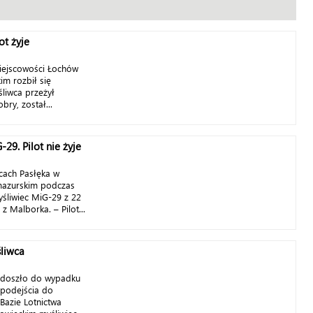
ot żyje
miejscowości Łochów
m rozbił się
śliwca przeżył
bry, został...
29. Pilot nie żyje
cach Pasłęka w
mazurskim podczas
yśliwiec MiG-29 z 22
z Malborka. – Pilot...
liwca
 doszło do wypadku
podejścia do
Bazie Lotnictwa