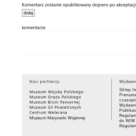
Komentarz zostanie opublikowany dopiero po akceptacji 
komentarze
Nasi partnerzy
Wydawn
Sklep I
Muzeum Wojska Polskiego
Prenume
Muzeum Oręża Polskiego
czasop
Muzeum Broni Pancernej
Wydawni
Muzeum Sił Powietrznych
Publika
Centrum Weterana
Regulam
Muzeum Marynarki Wojennej
do WIW
Regula