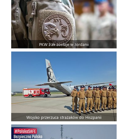
PKW Irak zostaje w Jordanii
Wojsko przerzuca strażaków do Hiszpanii