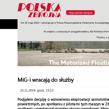
moja polska zbrojna
Od 25 maja 2018 r. obowiązuje w Polsce Rozporządzenie Parlamentu Europejskieg
Armia
Poligon
Sprzęt
Misje
Polityka
Prawo
W związku z powyższym przygotowaliśmy dla Państwa inform
Prosimy o 
MiG-i wracają do służby
25.11.2019, godz. 15:13
Podjąłem decyzję o wznowieniu eksploatacji samolotów M
powietrznych, po spotkaniu z pilotami tych maszyn w 
spotkaniu uczestniczył minister obrony narodowej, Mari