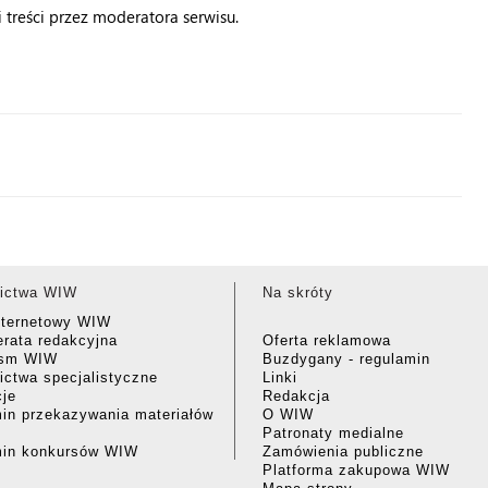
treści przez moderatora serwisu.
ictwa WIW
Na skróty
nternetowy WIW
rata redakcyjna
Oferta reklamowa
ism WIW
Buzdygany - regulamin
ctwa specjalistyczne
Linki
cje
Redakcja
in przekazywania materiałów
O WIW
Patronaty medialne
min konkursów WIW
Zamówienia publiczne
Platforma zakupowa WIW