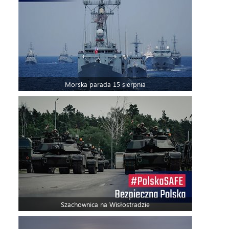
Morska parada 15 sierpnia
Szachownica na Wisłostradzie