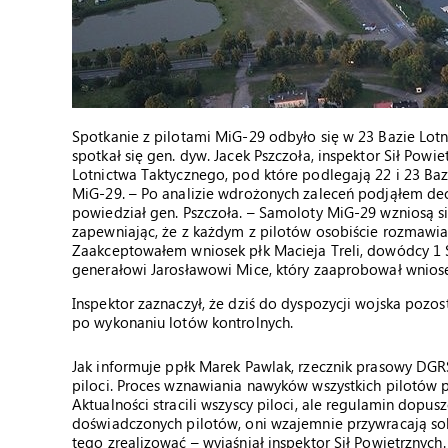
Spotkanie z pilotami MiG-29 odbyło się w 23 Bazie Lot
spotkał się gen. dyw. Jacek Pszczoła, inspektor Sił Powie
Lotnictwa Taktycznego, pod które podlegają 22 i 23 Ba
MiG-29. – Po analizie wdrożonych zaleceń podjąłem de
powiedział gen. Pszczoła. – Samoloty MiG-29 wzniosą si
zapewniając, że z każdym z pilotów osobiście rozmawia
Zaakceptowałem wniosek płk Macieja Treli, dowódcy 1 
generałowi Jarosławowi Mice, który zaaprobował wniosek
Inspektor zaznaczył, że dziś do dyspozycji wojska pozo
po wykonaniu lotów kontrolnych.
Jak informuje ppłk Marek Pawlak, rzecznik prasowy DGR
piloci. Proces wznawiania nawyków wszystkich pilotów p
Aktualności stracili wszyscy piloci, ale regulamin dopus
doświadczonych pilotów, oni wzajemnie przywracają sob
tego zrealizować – wyjaśniał inspektor Sił Powietrznych.