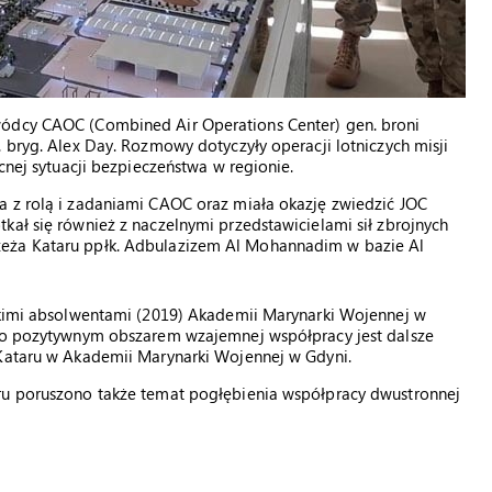
wódcy CAOC (Combined Air Operations Center) gen. broni
 bryg. Alex Day. Rozmowy dotyczyły operacji lotniczych misji
cnej sytuacji bezpieczeństwa w regionie.
a z rolą i zadaniami CAOC oraz miała okazję zwiedzić JOC
kał się również z naczelnymi przedstawicielami sił zbrojnych
zeża Kataru ppłk. Adbulazizem Al Mohannadim w bazie Al
rskimi absolwentami (2019) Akademii Marynarki Wojennej w
dzo pozytywnym obszarem wzajemnej współpracy jest dalsze
 Kataru w Akademii Marynarki Wojennej w Gdyni.
aru poruszono także temat pogłębienia współpracy dwustronnej