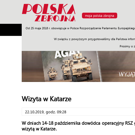
moja polska zbrojna
Od 25 maja 2018 r. obowiązuje w Polsce Rozporządzenie Parlamentu Europejskieg
Armia
Poligon
Sprzęt
Misje
Polityka
Prawo
W związku z powyższym przygotowaliśmy dla Państwa inform
Prosimy o 
Wizyta w Katarze
22.10.2019, godz. 09:28
W dniach 14-18 października dowódca operacyjny RSZ g
wizytą w Katarze.