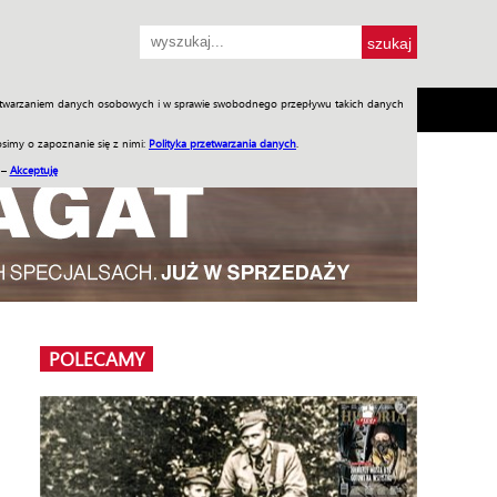
przetwarzaniem danych osobowych i w sprawie swobodnego przepływu takich danych
SH
SKLEP
Jednodniówki
Praca w WIW
simy o zapoznanie się z nimi:
Polityka przetwarzania danych
.
 –
Akceptuję
POLECAMY