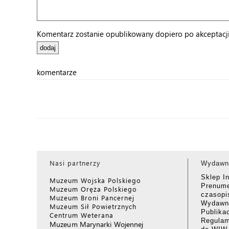
Komentarz zostanie opublikowany dopiero po akceptacji 
komentarze
Nasi partnerzy
Wydawn
Sklep I
Muzeum Wojska Polskiego
Prenume
Muzeum Oręża Polskiego
czasop
Muzeum Broni Pancernej
Wydawni
Muzeum Sił Powietrznych
Publika
Centrum Weterana
Regulam
Muzeum Marynarki Wojennej