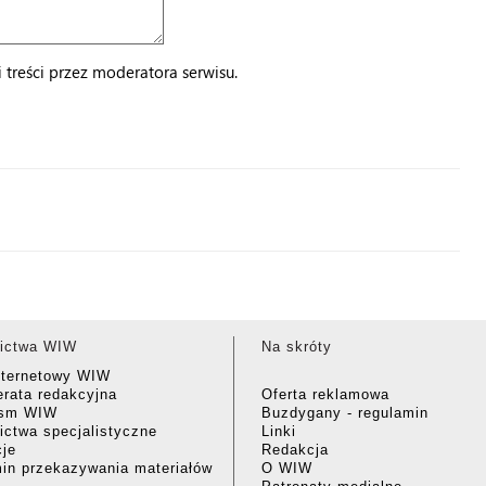
treści przez moderatora serwisu.
ictwa WIW
Na skróty
nternetowy WIW
rata redakcyjna
Oferta reklamowa
ism WIW
Buzdygany - regulamin
ctwa specjalistyczne
Linki
cje
Redakcja
in przekazywania materiałów
O WIW