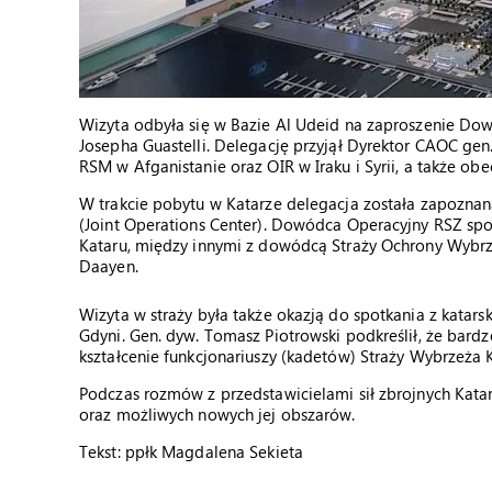
Wizyta odbyła się w Bazie Al Udeid na zaproszenie Do
Josepha Guastelli. Delegację przyjął Dyrektor CAOC gen.
RSM w Afganistanie oraz OIR w Iraku i Syrii, a także obe
W trakcie pobytu w Katarze delegacja została zapoznan
(Joint Operations Center). Dowódca Operacyjny RSZ spot
Kataru, między innymi z dowódcą Straży Ochrony Wybr
Daayen.
Wizyta w straży była także okazją do spotkania z kata
Gdyni. Gen. dyw. Tomasz Piotrowski podkreślił, że bar
kształcenie funkcjonariuszy (kadetów) Straży Wybrzeża
Podczas rozmów z przedstawicielami sił zbrojnych Kat
oraz możliwych nowych jej obszarów.
Tekst: ppłk Magdalena Sekieta