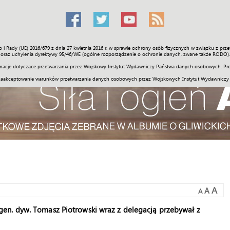
o i Rady (UE) 2016/679 z dnia 27 kwietnia 2016 r. w sprawie ochrony osób fizycznych w związku z 
Świat
Społeczność
Sport
Historia
Galerie
Wideo
ENGLI
oraz uchylenia dyrektywy 95/46/WE (ogólne rozporządzenie o ochronie danych, zwane także RODO).
acje dotyczące przetwarzania przez Wojskowy Instytut Wydawniczy Państwa danych osobowych. Pro
zaakceptowanie warunków przetwarzania danych osobowych przez Wojskowych Instytut Wydawniczy
A
A
A
en. dyw. Tomasz Piotrowski wraz z delegacją przebywał z