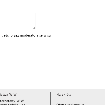
treści przez moderatora serwisu.
ictwa WIW
Na skróty
nternetowy WIW
rata redakcyjna
Oferta reklamowa