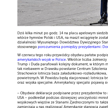
Dziś kilka minut po godz. 14 na placu apelowym siedz
wtórze hymnów Polski i USA, na maszt wciągnięte zosta
działalności Wysuniętego Dowództwa Dywizyjnego Stanó
stosownego
porozumienia pomiędzy prezydentami: D
W czerwcu tego roku przywódcy obydwu państw podpis
amerykańskich wojsk w Polsce
. Wkrótce liczba żołnierzy
Trump i Duda parafowali kolejny dokument, w którym
tak niebawem w Drawsku powstanie Centrum Szkolenia B
Strachowice lotnicza baza załadunkowo-rozładunkowa, z
powietrznych. W Powidzu będą stacjonować: lotnicza b
oraz wojska specjalne. Amerykańscy specjalsi pojawią si
– Obydwie deklaracje podpisane przez prezydentów to 
USA – podkreślał podczas dzisiejszej uroczystości minis
wojskowych więzów ze Stanami Zjednoczonymi to także j
zamierzają u nas realizować Amerykanie stanowią zupełn