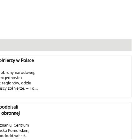
łnierzy w Polsce
r obrony narodowej,
mi jednostek
 regionów, gdzie
y żołnierze. – To,...
podpisali
y obronnej
znaniu, Centrum
wsku Pomorskim,
ododdział sił...