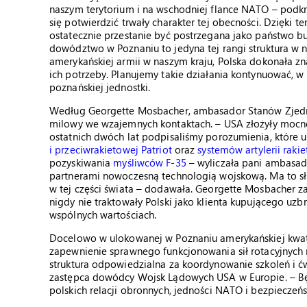
naszym terytorium i na wschodniej flance NATO – podkr
się potwierdzić trwały charakter tej obecności. Dzięki 
ostatecznie przestanie być postrzegana jako państwo b
dowództwo w Poznaniu to jedyna tej rangi struktura w 
amerykańskiej armii w naszym kraju, Polska dokonała zn
ich potrzeby. Planujemy takie działania kontynuować, w
poznańskiej jednostki.
Według Georgette Mosbacher, ambasador Stanów Zjednoc
milowy we wzajemnych kontaktach. – USA złożyły mocne
ostatnich dwóch lat podpisaliśmy porozumienia, które
i przeciwrakietowej Patriot
oraz
systemów artylerii rak
pozyskiwania
myśliwców F-35
– wyliczała pani ambasado
partnerami nowoczesną technologią wojskową. Ma to sł
w tej części świata – dodawała. Georgette Mosbacher za
nigdy nie traktowały Polski jako klienta kupującego uzb
wspólnych wartościach.
Docelowo w ulokowanej w Poznaniu amerykańskiej kwater
zapewnienie sprawnego funkcjonowania sił rotacyjnych n
struktura odpowiedzialna za koordynowanie szkoleń i ćwi
zastępca dowódcy Wojsk Lądowych USA w Europie. – B
polskich relacji obronnych, jedności NATO i bezpiecze