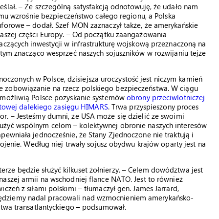
eślał. – Ze szczególną satysfakcją odnotowuję, że udało nam
temu wzrośnie bezpieczeństwo całego regionu, a Polska
uforowe – dodał. Szef MON zaznaczył także, że amerykańskie
naszej części Europy. – Od początku zaangażowania
aczących inwestycji w infrastrukturę wojskową przeznaczoną na
 tym znacząco wesprzeć naszych sojuszników w rozwijaniu tejże
zonych w Polsce, dzisiejsza uroczystość jest niczym kamień
 zobowiązanie na rzecz polskiego bezpieczeństwa. W ciągu
 umożliwią Polsce pozyskanie systemów
obrony przeciwlotniczej
ietowej dalekiego zasięgu HIMARS
. Trwa przyspieszony proces
r. – Jesteśmy dumni, że USA może się dzielić ze swoimi
użyć wspólnym celom – kolektywnej obronie naszych interesów
pewniała jednocześnie, że Stany Zjednoczone nie traktują i
rojenie. Według niej trwały sojusz obydwu krajów oparty jest na
ze będzie służyć kilkuset żołnierzy. – Celem dowództwa jest
aszej armii na wschodniej flance NATO. Jest to również
czeń z siłami polskimi – tłumaczył gen. James Jarrard,
ędziemy nadal pracowali nad wzmocnieniem amerykańsko-
ństwa transatlantyckiego – podsumował.