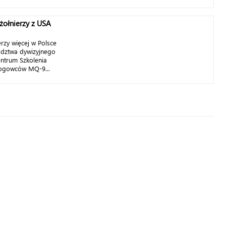
żołnierzy z USA
rzy więcej w Polsce
ództwa dywizyjnego
ntrum Szkolenia
łogowców MQ-9...