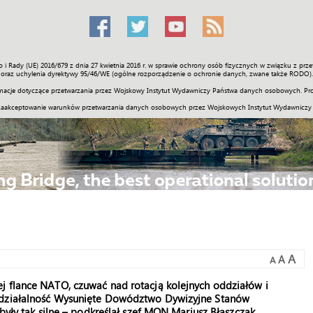
o i Rady (UE) 2016/679 z dnia 27 kwietnia 2016 r. w sprawie ochrony osób fizycznych w związku z 
Świat
Społeczność
Sport
Historia
Galerie
Wideo
ENGLI
oraz uchylenia dyrektywy 95/46/WE (ogólne rozporządzenie o ochronie danych, zwane także RODO).
acje dotyczące przetwarzania przez Wojskowy Instytut Wydawniczy Państwa danych osobowych. Pro
zaakceptowanie warunków przetwarzania danych osobowych przez Wojskowych Instytut Wydawniczy
A
A
A
j flance NATO, czuwać nad rotacją kolejnych oddziałów i
o działalność Wysunięte Dowództwo Dywizyjne Stanów
były tak silne – podkreślał szef MON Mariusz Błaszczak.