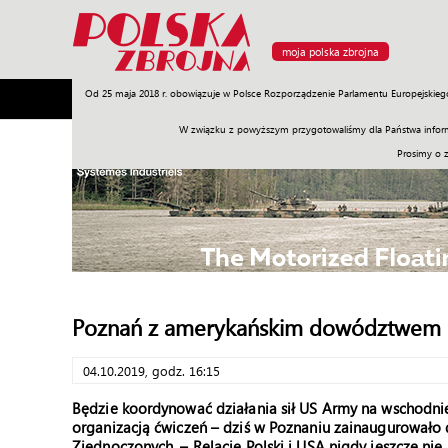
moja polska zbrojna
Od 25 maja 2018 r. obowiązuje w Polsce Rozporządzenie Parlamentu Europejskieg
Armia
Poligon
Sprzęt
Misje
Polityka
Prawo
W związku z powyższym przygotowaliśmy dla Państwa inform
Prosimy o 
Poznań z amerykańskim dowództwem
04.10.2019, godz. 16:15
Będzie koordynować działania sił US Army na wschodnie
organizacją ćwiczeń – dziś w Poznaniu zainaugurował
Zjednoczonych. – Relacje Polski i USA nigdy jeszcze nie 