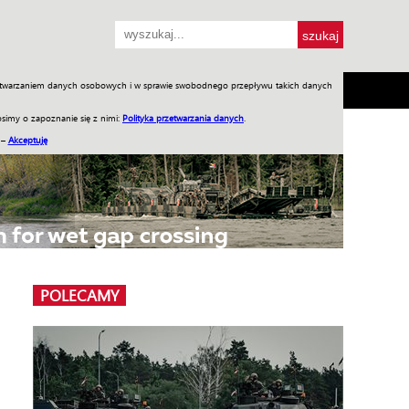
przetwarzaniem danych osobowych i w sprawie swobodnego przepływu takich danych
SH
SKLEP
Jednodniówki
Praca w WIW
simy o zapoznanie się z nimi:
Polityka przetwarzania danych
.
 –
Akceptuję
POLECAMY