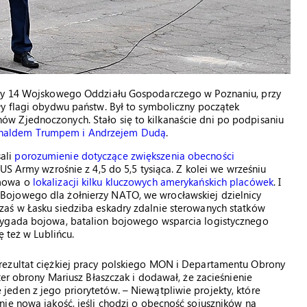
iby 14 Wojskowego Oddziału Gospodarczego w Poznaniu, przy
ły flagi obydwu państw. Był to symboliczny początek
w Zjednoczonych. Stało się to kilkanaście dni po podpisaniu
onaldem Trumpem i Andrzejem Dudą
.
ali
porozumienie dotyczące zwiększenia obecności
 US Army wzrośnie z 4,5 do 5,5 tysiąca. Z kolei we wrześniu
 mowa o
lokalizacji kilku kluczowych amerykańskich placówek
. I
ojowego dla żołnierzy NATO, we wrocławskiej dzielnicy
aś w Łasku siedziba eskadry zdalnie sterowanych statków
rygada bojowa, batalion bojowego wsparcia logistycznego
ę też w Lublińcu.
rezultat ciężkiej pracy polskiego MON i Departamentu Obrony
ter obrony Mariusz Błaszczak i dodawał, że zacieśnienie
eden z jego priorytetów. – Niewątpliwie projekty, które
ie nową jakość, jeśli chodzi o obecność sojuszników na