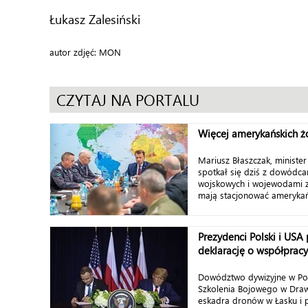
Łukasz Zalesiński
autor zdjęć: MON
CZYTAJ NA PORTALU
Więcej amerykańskich żo
Mariusz Błaszczak, ministe
spotkał się dziś z dowódca
wojskowych i wojewodami z
mają stacjonować amerykańsc
Prezydenci Polski i USA 
deklarację o współprac
Dowództwo dywizyjne w Po
Szkolenia Bojowego w Dra
eskadra dronów w Łasku i p