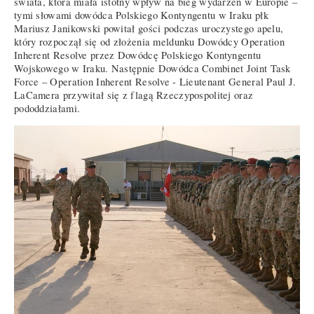
świata, która miała istotny wpływ na bieg wydarzeń w Europie –
tymi słowami dowódca Polskiego Kontyngentu w Iraku płk
Mariusz Janikowski powitał gości podczas uroczystego apelu,
który rozpoczął się od złożenia meldunku Dowódcy Operation
Inherent Resolve przez Dowódcę Polskiego Kontyngentu
Wojskowego w Iraku. Następnie Dowódca Combinet Joint Task
Force – Operation Inherent Resolve - Lieutenant General Paul J.
LaCamera przywitał się z flagą Rzeczypospolitej oraz
pododdziałami.