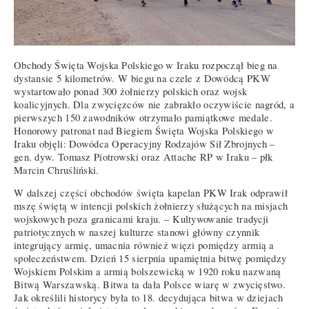
Obchody Święta Wojska Polskiego w Iraku rozpoczął bieg na
dystansie 5 kilometrów. W biegu na czele z Dowódcą PKW
wystartowało ponad 300 żołnierzy polskich oraz wojsk
koalicyjnych. Dla zwycięzców nie zabrakło oczywiście nagród, a
pierwszych 150 zawodników otrzymało pamiątkowe medale.
Honorowy patronat nad Biegiem Święta Wojska Polskiego w
Iraku objęli: Dowódca Operacyjny Rodzajów Sił Zbrojnych –
gen. dyw. Tomasz Piotrowski oraz Attache RP w Iraku – płk
Marcin Chruśliński.
W dalszej części obchodów święta kapelan PKW Irak odprawił
mszę świętą w intencji polskich żołnierzy służących na misjach
wojskowych poza granicami kraju. – Kultywowanie tradycji
patriotycznych w naszej kulturze stanowi główny czynnik
integrujący armię, umacnia również więzi pomiędzy armią a
społeczeństwem. Dzień 15 sierpnia upamiętnia bitwę pomiędzy
Wojskiem Polskim a armią bolszewicką w 1920 roku nazwaną
Bitwą Warszawską. Bitwa ta dała Polsce wiarę w zwycięstwo.
Jak określili historycy była to 18. decydująca bitwa w dziejach