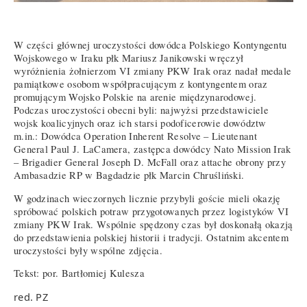
W części głównej uroczystości dowódca Polskiego Kontyngentu
Wojskowego w Iraku płk Mariusz Janikowski wręczył
wyróżnienia żołnierzom VI zmiany PKW Irak oraz nadał medale
pamiątkowe osobom współpracującym z kontyngentem oraz
promującym Wojsko Polskie na arenie międzynarodowej.
Podczas uroczystości obecni byli: najwyżsi przedstawiciele
wojsk koalicyjnych oraz ich starsi podoficerowie dowództw
m.in.: Dowódca Operation Inherent Resolve – Lieutenant
General Paul J. LaCamera, zastępca dowódcy Nato Mission Irak
– Brigadier General Joseph D. McFall oraz attache obrony przy
Ambasadzie RP w Bagdadzie płk Marcin Chruśliński.
W godzinach wieczornych licznie przybyli goście mieli okazję
spróbować polskich potraw przygotowanych przez logistyków VI
zmiany PKW Irak. Wspólnie spędzony czas był doskonałą okazją
do przedstawienia polskiej historii i tradycji. Ostatnim akcentem
uroczystości były wspólne zdjęcia.
Tekst: por. Bartłomiej Kulesza
red. PZ