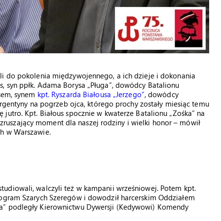
li do pokolenia międzywojennego, a ich dzieje i dokonania
s, syn ppłk. Adama Borysa „Pługa”, dowódcy Batalionu
usem, synem
kpt. Ryszarda Białousa „Jerzego”
, dowódcy
 Argentyny na pogrzeb ojca, którego prochy zostały miesiąc temu
 jutro. Kpt. Białous spocznie w kwaterze Batalionu „Zośka” na
uszający moment dla naszej rodziny i wielki honor – mówił
ch w Warszawie.
udiowali, walczyli też w kampanii wrześniowej. Potem kpt.
program Szarych Szeregów i dowodził harcerskim Oddziałem
ka” podległy Kierownictwu Dywersji (Kedywowi) Komendy