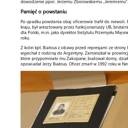
dowodzenie ppor. Jerzemu Zborowskiemu „Jeremiemu
”
Pamięć o powstaniu
Po upadku powstania obaj oficerowie trafił do niewoli. P
kraju, był aresztowany przez funkcjonariuszy UB, bruta
dla Polski, m.in. jako dyrektor Instytutu Przemysłu Mię
roku.
Z kolei kpt. Białous z obawy przed represjami ze strony
wyjechał z rodziną do Argentyny. Zamieszkał w prowincji
które przypomniało mu Zakopane, budował domy, działał
opowiadał Jerzy Białous. Oficer zmarł w 1992 roku w N