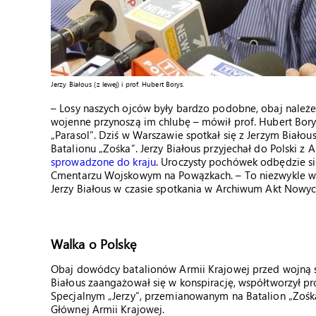
Jerzy Białous (z lewej) i prof. Hubert Borys.
– Losy naszych ojców były bardzo podobne, obaj należe
wojenne przynoszą im chlubę – mówił prof. Hubert Bory
„Parasol”. Dziś w Warszawie spotkał się z Jerzym Biało
Batalionu „Zośka”. Jerzy Białous przyjechał do Polski z
sprowadzone do kraju
. Uroczysty pochówek odbędzie się
Cmentarzu Wojskowym na Powązkach. – To niezwykle wzr
Jerzy Białous w czasie spotkania w Archiwum Akt Nowy
Walka o Polskę
Obaj dowódcy batalionów Armii Krajowej przed wojną st
Białous zaangażował się w konspirację, współtworzył 
Specjalnym „Jerzy”, przemianowanym na Batalion „Zoś
Głównej Armii Krajowej.