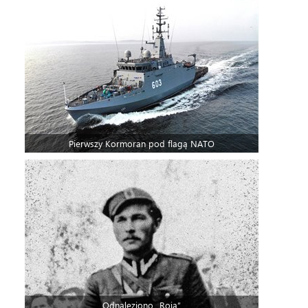
Pierwszy Kormoran pod flagą NATO
Odnaleziono „Roja”