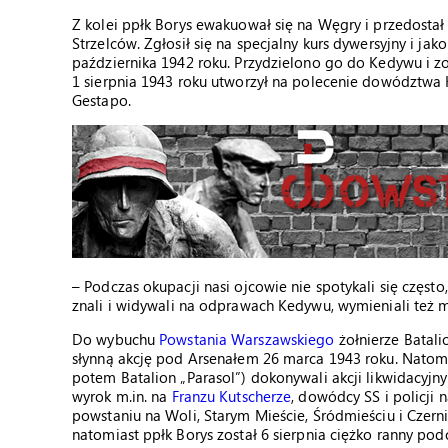
Z kolei ppłk Borys ewakuował się na Węgry i przedostał 
Strzelców. Zgłosił się na specjalny kurs dywersyjny i ja
października 1942 roku. Przydzielono go do Kedywu i 
1 sierpnia 1943 roku utworzył na polecenie dowództwa 
Gestapo.
– Podczas okupacji nasi ojcowie nie spotykali się często
znali i widywali na odprawach Kedywu, wymieniali też m
Do wybuchu
Powstania Warszawskiego
żołnierze Batali
słynną akcję pod Arsenałem 26 marca 1943 roku. Natom
potem Batalion „Parasol”) dokonywali akcji likwidacyjn
wyrok m.in. na
Franzu Kutscherze
, dowódcy SS i policji 
powstaniu na Woli, Starym Mieście, Śródmieściu i Czer
natomiast ppłk Borys został 6 sierpnia ciężko ranny pod