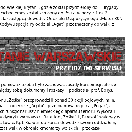
do Wielkiej Brytanii, gdzie został przydzielony do 1 Brygady
ko cichociemny został zrzucony do Polski w nocy z 1 na 2
został zastępcą dowódcy Oddziału Dyspozycyjnego „Motor 30".
Kedywu specjalny oddział „Agat” przeznaczony do walki z
, ponieważ trzeba było zachować zasady konspiracji, ale się
iędzy sobą dokumenty i rozkazy – podkreślał prof. Borys.
onu „Zośka” przeprowadzili ponad 30 akcji bojowych, m.in.
iast harcerze z „Agatu” (przemianowanego na „Pegaz”, a
ych funkcjonariuszy niemieckiego aparatu terroru. Wykonali
na dystrykt warszawski. Batalion „Zośka” i „Parasol” walczyły w
niakowie. Kpt. Białous do końca dowodził swoim oddziałem,
czas walk w obronie cmentarzy wolskich i przekazał