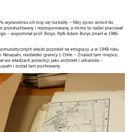
.
o wyzwoleniu ich losy się rozeszły. – Mój ojciec wrócił do
lnie przesłuchiwany i represjonowany, a mimo to nadal pracował
snego – wspominał prof. Borys. Ppłk Adam Borys zmarł w 1986
 komunistycznych władz pozostał na emigracji, a w 1948 roku
 Neuquén, niedaleko granicy z Chile. – Znalazł tam miejsce,
 we władzach prowincji jako architekt i urbanista –
euquén i został tam pochowany.