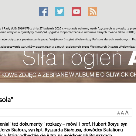
o i Rady (UE) 2016/679 z dnia 27 kwietnia 2016 r. w sprawie ochrony osób fizycznych w związku z 
Świat
Społeczność
Sport
Historia
Galerie
Wideo
ENGLI
oraz uchylenia dyrektywy 95/46/WE (ogólne rozporządzenie o ochronie danych, zwane także RODO).
acje dotyczące przetwarzania przez Wojskowy Instytut Wydawniczy Państwa danych osobowych. Pro
zaakceptowanie warunków przetwarzania danych osobowych przez Wojskowych Instytut Wydawniczy
sola”
A
A
A
eniali też dokumenty i rozkazy – mówili prof. Hubert Borys, syn
Jerzy Białous, syn kpt. Ryszarda Białousa, dowódcy Batalionu
ojca, który odbędzie się jutro na wojskowych Powązkach.