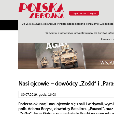
moja polska zbrojna
Od 25 maja 2018 r. obowiązuje w Polsce Rozporządzenie Parlamentu Europejskieg
Armia
Poligon
Sprzęt
Misje
Polityka
Prawo
W związku z powyższym przygotowaliśmy dla Państwa inform
Prosimy o 
Nasi ojcowie – dowódcy „Zośki” i „Para
30.07.2019, godz. 16:03
Podczas okupacji nasi ojcowie się znali i widywali, wymi
ppłk. Adama Borysa, dowódcy Batalionu „Parasol”, oraz 
„Zośka”. Jerzy Białous przyjechał do Polski na pogrzeb 