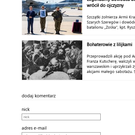
wrócił do ojczyzny
Szczątki żołnierza Armii Kra
Szarych Szeregów i dowódc
batalionu „Zośka”, kpt. Rys
Bohaterowie z lilijkami
Przeprowadzili akcję pod 
Franza Kutscherę, walczyli 
warszawskim i uprzykrzali 
akcjami małego sabotażu. S
dodaj komentarz
nick
adres e-mail