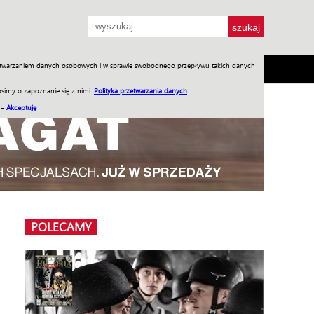
przetwarzaniem danych osobowych i w sprawie swobodnego przepływu takich danych
SH
SKLEP
Jednodniówki
Praca w WIW
simy o zapoznanie się z nimi:
Polityka przetwarzania danych
.
 –
Akceptuję
POLECAMY