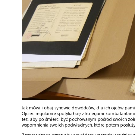
Jak mówili obaj synowie dowódców, dla ich ojców pamię
Ojciec regularnie spotykał się z kolegami kombatantam
też, aby po śmierci być pochowanym pośród swoich żołni
wspomnienia swoich podwładnych, które potem posłużył