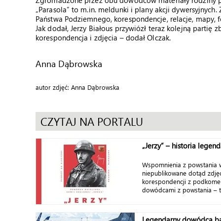
Zgromadzone przez obu dowódców materiały rodziny 
„Parasola” to m.in. meldunki i plany akcji dywersyjnych
Państwa Podziemnego, korespondencje, relacje, mapy, fo
Jak dodał, Jerzy Białous przywiózł teraz kolejną partię 
korespondencja i zdjęcia – dodał Olczak.
Anna Dąbrowska
autor zdjęć: Anna Dąbrowska
CZYTAJ NA PORTALU
„Jerzy” – historia lege
Wspomnienia z powstania 
niepublikowane dotąd zdjęc
korespondencji z podkomen
dowódcami z powstania – to
Legendarny dowódca ba