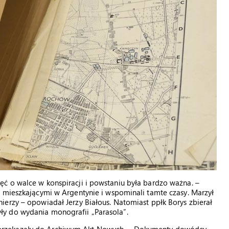
ć o walce w konspiracji i powstaniu była bardzo ważna. –
i mieszkającymi w Argentynie i wspominali tamte czasy. Marzył
erzy – opowiadał Jerzy Białous. Natomiast ppłk Borys zbierał
y do wydania monografii „Parasola”.