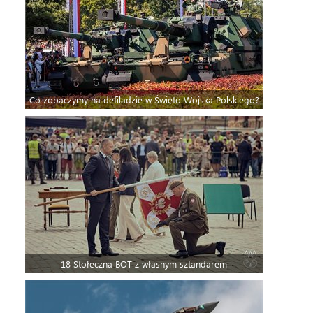
Co zobaczymy na defiladzie w Święto Wojska Polskiego?
18 Stołeczna BOT z własnym sztandarem