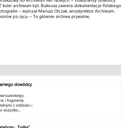
przekazały do Archiwum Akt Nowych. – Dokumenty dowódcy
. Z kolei archiwum kpt. Białousa zawiera dokumentacje Polskiego
tografie – wyliczał Mariusz Olczak, wicedyrektor Archiwum.
zbiorów po ojcu. – To głównie archiwa prywatne,
ndarnego dowódcy
warszawskiego,
ia i fragmenty
dnymi z oddziału i
 wszystko...
talionu „Zośka”