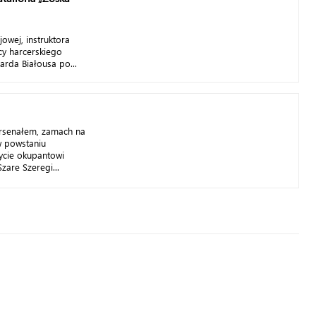
jowej, instruktora
y harcerskiego
zarda Białousa po...
Arsenałem, zamach na
w powstaniu
życie okupantowi
zare Szeregi...