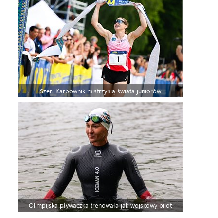
Szer. Karbownik mistrzynią świata juniorów
Olimpijska pływaczka trenowała jak wojskowy pilot