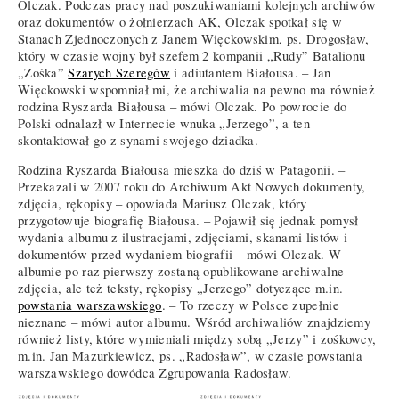
Olczak. Podczas pracy nad poszukiwaniami kolejnych archiwów
oraz dokumentów o żołnierzach AK, Olczak spotkał się w
Stanach Zjednoczonych z Janem Więckowskim, ps. Drogosław,
który w czasie wojny był szefem 2 kompanii „Rudy” Batalionu
„Zośka”
Szarych Szeregów
i adiutantem Białousa. – Jan
Więckowski wspomniał mi, że archiwalia na pewno ma również
rodzina Ryszarda Białousa – mówi Olczak. Po powrocie do
Polski odnalazł w Internecie wnuka „Jerzego”, a ten
skontaktował go z synami swojego dziadka.
Rodzina Ryszarda Białousa mieszka do dziś w Patagonii. –
Przekazali w 2007 roku do Archiwum Akt Nowych dokumenty,
zdjęcia, rękopisy – opowiada Mariusz Olczak, który
przygotowuje biografię Białousa. – Pojawił się jednak pomysł
wydania albumu z ilustracjami, zdjęciami, skanami listów i
dokumentów przed wydaniem biografii – mówi Olczak. W
albumie po raz pierwszy zostaną opublikowane archiwalne
zdjęcia, ale też teksty, rękopisy „Jerzego” dotyczące m.in.
powstania warszawskiego
. – To rzeczy w Polsce zupełnie
nieznane – mówi autor albumu. Wśród archiwaliów znajdziemy
również listy, które wymieniali między sobą „Jerzy” i zośkowcy,
m.in. Jan Mazurkiewicz, ps. „Radosław”, w czasie powstania
warszawskiego dowódca Zgrupowania Radosław.