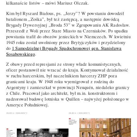
kilkanaście listów – mówi Mariusz Olczak.
Kim był Ryszard Białous, ps. „Jerzy”? W powstaniu dowodził
batalionem „Zośka”, był też zastępcą, a następnie dowódcą
Brygady Dywersyjnej „Broda 53” w Zgrupowaniu AK Radosław.
Przeszedł z Woli przez Stare Miasto na Czerniaków. Po upadku
powstania trafił do obozów jenieckich w Niemczech. W kwietniu
1945 roku został uwolniony przez Brytyjczyków i przydzielony
do
1 Samodzielnej Brygady Spadochronowej gen. Stanisława
Sosabowskiego
.
Z obawy przed represjami ze strony władz komunistycznych,
oficer postanowił nie wracać do kraju. Kontynuował działalność
w ruchu harcerskim, był naczelnikiem harcerzy ZHP poza
granicami kraju. W 1948 roku wyemigrował z rodziną do
Argentyny i zamieszkał w prowincji Neuquén, niedaleko granicy
z Chile. Pracował jako architekt, był m.in. konstruktorem i
nadzorował budowę lotniska w Quillen – najwyżej położonego w
Ameryce Południowej.