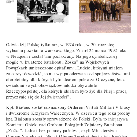
Odwiedził Polskę tylko raz, w 1974 roku, w 30. rocznicę
wybuchu powstania warszawskiego. Zmarł 24 marca 1992 roku
w Neuquén i został tam pochowany. Na jego symbolicznej
mogile w kwaterze batalionu „Zośka” na Wojskowych
Powązkach umieszczono epitafium: „Ludzie, którymi miałem
zaszczyt dowodzić, to nie wyspa oderwana od społeczeństwa ani
cierpiętnicy, dla których było ideałem polec za Ojczyznę, lecz
świadomi swych obowiązków młodzi obywatele
Rzeczypospolitej, dla których ideałem było żyć dla Niej i pracą
przyczynić się do Jej świetności”.
Kpt. Białous został odznaczony Orderem Virtuti Militari V klasy
i dwukrotnie Krzyżem Walecznych. W czerwcu tego roku prochy
kpt. Białousa zostały sprowadzone do Polski. Była to inicjatywa
Komitetu Opieki nad Grobami Poległych Żołnierzy Batalionu
„Zośka”. Jednak bez pomocy państwa, czyli Ministerstwa
Obrony Narodowej i Wojsk Obrony Terytorialnej z ich dowódcą