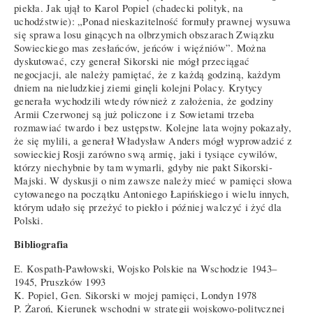
piekła. Jak ujął to Karol Popiel (chadecki polityk, na
uchodźstwie): „Ponad nieskazitelność formuły prawnej wysuwa
się sprawa losu ginących na olbrzymich obszarach Związku
Sowieckiego mas zesłańców, jeńców i więźniów”. Można
dyskutować, czy generał Sikorski nie mógł przeciągać
negocjacji, ale należy pamiętać, że z każdą godziną, każdym
dniem na nieludzkiej ziemi ginęli kolejni Polacy. Krytycy
generała wychodzili wtedy również z założenia, że godziny
Armii Czerwonej są już policzone i z Sowietami trzeba
rozmawiać twardo i bez ustępstw. Kolejne lata wojny pokazały,
że się mylili, a generał Władysław Anders mógł wyprowadzić z
sowieckiej Rosji zarówno swą armię, jaki i tysiące cywilów,
którzy niechybnie by tam wymarli, gdyby nie pakt Sikorski-
Majski. W dyskusji o nim zawsze należy mieć w pamięci słowa
cytowanego na początku Antoniego Łapińskiego i wielu innych,
którym udało się przeżyć to piekło i później walczyć i żyć dla
Polski.
Bibliografia
E. Kospath-Pawłowski, Wojsko Polskie na Wschodzie 1943–
1945, Pruszków 1993
K. Popiel, Gen. Sikorski w mojej pamięci, Londyn 1978
P. Żaroń, Kierunek wschodni w strategii wojskowo-politycznej