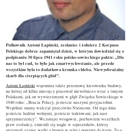
Pułkownik Antoni Łapiński, zesłaniec i żołnierz 2 Korpusu
Polskiego dobrze zapamiętał dzień, w którym dowiedział się o
podpisaniu 30 lipca 1941 roku polsko-sowieckiego paktu: „Dla
nas to był cud, to było jak zmartwychwstanie, ale przede
wszystkim była to dodatkowa kromka chleba. Niewyobrażalny
skarb dla cierpiących głód”.
Antoni Łapiński
wspomina także przemowę kierownika budowy,
na której od kilku miesięcy pracował niewolniczo wraz z innymi
Polakami, jak on wywiezionymi w głąb Związku Sowieckiego w
1940 roku: „Bracia Polacy, jesteście naszymi przyjaciółmi.
Wspólnie mamy walczyć przeciwko Niemcom. Od tego dnia
jesteście ludźmi wolnymi, jesteście traktowani, jak nasi
sprzymierzeńcy”. Wczorajsi wrogowie, pozbawieni wszelkich
praw zesłańcy, zmienili się nagle w sojuszników, którzy
otrzymali szansę walki z bronią w ręku i powrotu do kraju. To o