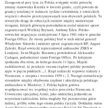
Zasugerował przy tym, że Polska wstępnie widzi potrzebę
zmiany stanowiska Kremla w kwestii granic, czyli powrotu do
granicy ustalonej w traktacie ryskim i uwolnienia z sowieckich
więzień i obozów przetrzymywanych tam obywateli polskich. To
otworzyło drogę do roboczych rozmów między niedawnymi
wrogami, których głównym pośrednikiem został minister spraw
zagranicznych Wielkiej Brytanii, Anthony Eden. Polsko-
sowieckie negocjacje zainicjowano 5 lipca 1941 roku w gmachu
Foreign Office. Ze strony polskiej brał w nich udział generał
Władysław Sikorski i minister spraw zagranicznych RP, August
Zaleski. Rząd sowiecki reprezentował ambasador ZSRS w
Londynie, Iwan Majski. Rozmowy protokołował Aleksander
Cadogan, podsekretarz stanu Foreign Office. Po kolejnym
spotkaniu obu stron, do którego doszło 11 lipca, Majski
zadeklarował, że przekaże swemu rządowi polskie postulaty
ujęte w pięciu punktach: „1. Rząd radziecki wypowie traktaty z
Niemcami, z sierpnia i września 1939 r.; 2. Nastąpi normalizacja
stosunków między obydwoma rządami i akredytacja polskiego
ambasadora w Moskwie; 3. Polska będzie gotowa
współpracować we wspólnej walce przeciwko Niemcom; 4.
Utworzenie specjalnej Armii, jako oddzielnej jednostki na
terytorium radzieckim, która mogłaby być przeniesiona gdzie
indziej, jeśliby sobie tego strona polska życzyła. Dokładny status
Armii Polskiej odpowiadałby statusowi Polskich Sił Zbrojnych w