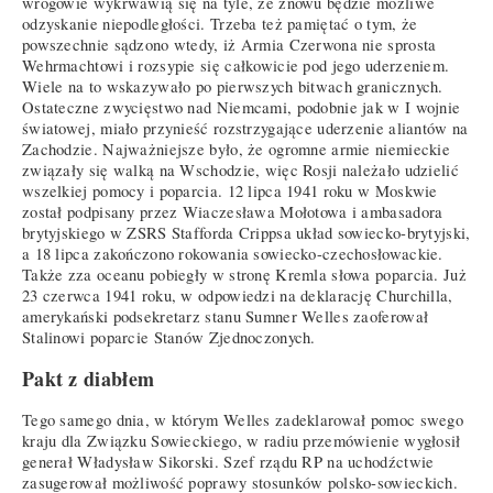
wrogowie wykrwawią się na tyle, że znowu będzie możliwe
odzyskanie niepodległości. Trzeba też pamiętać o tym, że
powszechnie sądzono wtedy, iż Armia Czerwona nie sprosta
Wehrmachtowi i rozsypie się całkowicie pod jego uderzeniem.
Wiele na to wskazywało po pierwszych bitwach granicznych.
Ostateczne zwycięstwo nad Niemcami, podobnie jak w I wojnie
światowej, miało przynieść rozstrzygające uderzenie aliantów na
Zachodzie. Najważniejsze było, że ogromne armie niemieckie
związały się walką na Wschodzie, więc Rosji należało udzielić
wszelkiej pomocy i poparcia. 12 lipca 1941 roku w Moskwie
został podpisany przez Wiaczesława Mołotowa i ambasadora
brytyjskiego w ZSRS Stafforda Crippsa układ sowiecko-brytyjski,
a 18 lipca zakończono rokowania sowiecko-czechosłowackie.
Także zza oceanu pobiegły w stronę Kremla słowa poparcia. Już
23 czerwca 1941 roku, w odpowiedzi na deklarację Churchilla,
amerykański podsekretarz stanu Sumner Welles zaoferował
Stalinowi poparcie Stanów Zjednoczonych.
Pakt z diabłem
Tego samego dnia, w którym Welles zadeklarował pomoc swego
kraju dla Związku Sowieckiego, w radiu przemówienie wygłosił
generał Władysław Sikorski. Szef rządu RP na uchodźctwie
zasugerował możliwość poprawy stosunków polsko-sowieckich.