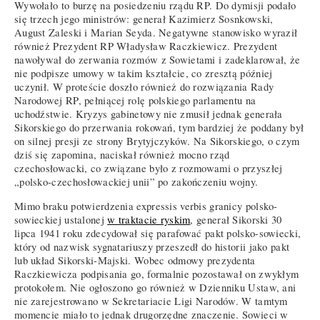
Wywołało to burzę na posiedzeniu rządu RP. Do dymisji podało
się trzech jego ministrów: generał Kazimierz Sosnkowski,
August Zaleski i Marian Seyda. Negatywne stanowisko wyraził
również Prezydent RP Władysław Raczkiewicz. Prezydent
nawoływał do zerwania rozmów z Sowietami i zadeklarował, że
nie podpisze umowy w takim kształcie, co zresztą później
uczynił. W proteście doszło również do rozwiązania Rady
Narodowej RP, pełniącej rolę polskiego parlamentu na
uchodźstwie. Kryzys gabinetowy nie zmusił jednak generała
Sikorskiego do przerwania rokowań, tym bardziej że poddany był
on silnej presji ze strony Brytyjczyków. Na Sikorskiego, o czym
dziś się zapomina, naciskał również mocno rząd
czechosłowacki, co związane było z rozmowami o przyszłej
„polsko-czechosłowackiej unii” po zakończeniu wojny.
Mimo braku potwierdzenia expressis verbis granicy polsko-
sowieckiej ustalonej
w traktacie ryskim
, generał Sikorski 30
lipca 1941 roku zdecydował się parafować pakt polsko-sowiecki,
który od nazwisk sygnatariuszy przeszedł do historii jako pakt
lub układ Sikorski-Majski. Wobec odmowy prezydenta
Raczkiewicza podpisania go, formalnie pozostawał on zwykłym
protokołem. Nie ogłoszono go również w Dzienniku Ustaw, ani
nie zarejestrowano w Sekretariacie Ligi Narodów. W tamtym
momencie miało to jednak drugorzędne znaczenie. Sowieci w