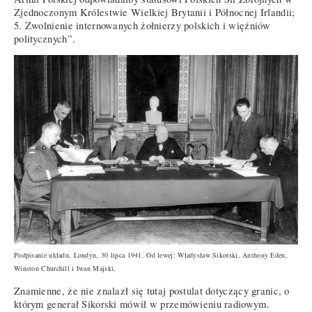
Zjednoczonym Królestwie Wielkiej Brytanii i Północnej Irlandii;
5. Zwolnienie internowanych żołnierzy polskich i więźniów
politycznych”.
Podpisanie układu, Londyn, 30 lipca 1941. Od lewej: Władysław Sikorski, Anthony Eden,
Winston Churchill i Iwan Majski.
Znamienne, że nie znalazł się tutaj postulat dotyczący granic, o
którym generał Sikorski mówił w przemówieniu radiowym.