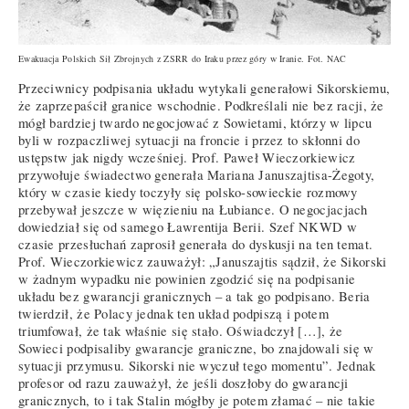
Ewakuacja Polskich Sił Zbrojnych z ZSRR do Iraku przez góry w Iranie. Fot. NAC
Przeciwnicy podpisania układu wytykali generałowi Sikorskiemu,
że zaprzepaścił granice wschodnie. Podkreślali nie bez racji, że
mógł bardziej twardo negocjować z Sowietami, którzy w lipcu
byli w rozpaczliwej sytuacji na froncie i przez to skłonni do
ustępstw jak nigdy wcześniej. Prof. Paweł Wieczorkiewicz
przywołuje świadectwo generała Mariana Januszajtisa-Żegoty,
który w czasie kiedy toczyły się polsko-sowieckie rozmowy
przebywał jeszcze w więzieniu na Łubiance. O negocjacjach
dowiedział się od samego Ławrentija Berii. Szef NKWD w
czasie przesłuchań zaprosił generała do dyskusji na ten temat.
Prof. Wieczorkiewicz zauważył: „Januszajtis sądził, że Sikorski
w żadnym wypadku nie powinien zgodzić się na podpisanie
układu bez gwarancji granicznych – a tak go podpisano. Beria
twierdził, że Polacy jednak ten układ podpiszą i potem
triumfował, że tak właśnie się stało. Oświadczył […], że
Sowieci podpisaliby gwarancje graniczne, bo znajdowali się w
sytuacji przymusu. Sikorski nie wyczuł tego momentu”. Jednak
profesor od razu zauważył, że jeśli doszłoby do gwarancji
granicznych, to i tak Stalin mógłby je potem złamać – nie takie