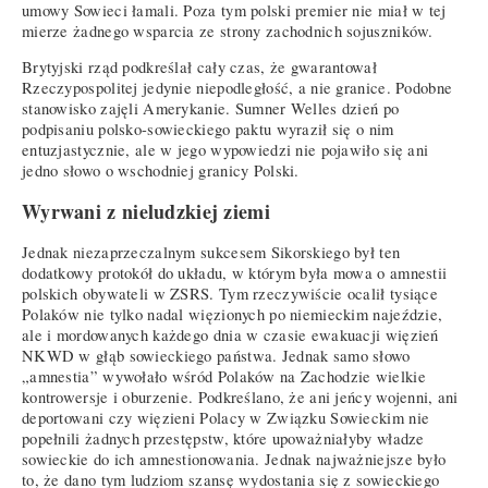
umowy Sowieci łamali. Poza tym polski premier nie miał w tej
mierze żadnego wsparcia ze strony zachodnich sojuszników.
Brytyjski rząd podkreślał cały czas, że gwarantował
Rzeczypospolitej jedynie niepodległość, a nie granice. Podobne
stanowisko zajęli Amerykanie. Sumner Welles dzień po
podpisaniu polsko-sowieckiego paktu wyraził się o nim
entuzjastycznie, ale w jego wypowiedzi nie pojawiło się ani
jedno słowo o wschodniej granicy Polski.
Wyrwani z nieludzkiej ziemi
Jednak niezaprzeczalnym sukcesem Sikorskiego był ten
dodatkowy protokół do układu, w którym była mowa o amnestii
polskich obywateli w ZSRS. Tym rzeczywiście ocalił tysiące
Polaków nie tylko nadal więzionych po niemieckim najeździe,
ale i mordowanych każdego dnia w czasie ewakuacji więzień
NKWD w głąb sowieckiego państwa. Jednak samo słowo
„amnestia” wywołało wśród Polaków na Zachodzie wielkie
kontrowersje i oburzenie. Podkreślano, że ani jeńcy wojenni, ani
deportowani czy więzieni Polacy w Związku Sowieckim nie
popełnili żadnych przestępstw, które upoważniałyby władze
sowieckie do ich amnestionowania. Jednak najważniejsze było
to, że dano tym ludziom szansę wydostania się z sowieckiego