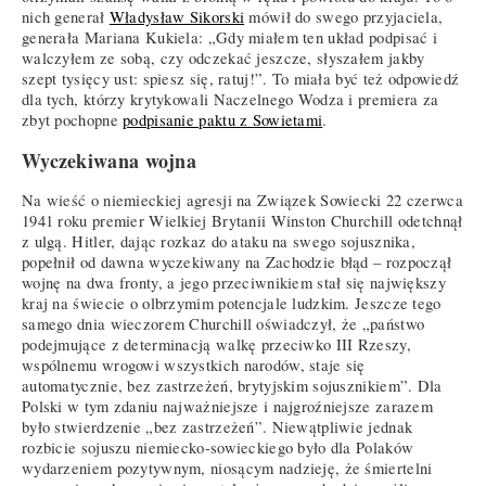
nich generał
Władysław Sikorski
mówił do swego przyjaciela,
generała Mariana Kukiela: „Gdy miałem ten układ podpisać i
walczyłem ze sobą, czy odczekać jeszcze, słyszałem jakby
szept tysięcy ust: spiesz się, ratuj!”. To miała być też odpowiedź
dla tych, którzy krytykowali Naczelnego Wodza i premiera za
zbyt pochopne
podpisanie paktu z Sowietami
.
Wyczekiwana wojna
Na wieść o niemieckiej agresji na Związek Sowiecki 22 czerwca
1941 roku premier Wielkiej Brytanii Winston Churchill odetchnął
z ulgą. Hitler, dając rozkaz do ataku na swego sojusznika,
popełnił od dawna wyczekiwany na Zachodzie błąd – rozpoczął
wojnę na dwa fronty, a jego przeciwnikiem stał się największy
kraj na świecie o olbrzymim potencjale ludzkim. Jeszcze tego
samego dnia wieczorem Churchill oświadczył, że „państwo
podejmujące z determinacją walkę przeciwko III Rzeszy,
wspólnemu wrogowi wszystkich narodów, staje się
automatycznie, bez zastrzeżeń, brytyjskim sojusznikiem”. Dla
Polski w tym zdaniu najważniejsze i najgroźniejsze zarazem
było stwierdzenie „bez zastrzeżeń”. Niewątpliwie jednak
rozbicie sojuszu niemiecko-sowieckiego było dla Polaków
wydarzeniem pozytywnym, niosącym nadzieję, że śmiertelni