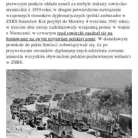
pierwszym punkcie układu uznali za niebyłe traktaty sowiecko-
niemieckie z 1939 roku; w drugim potwierdzono nawiązanie
wzajemnych stosunków dyplomatycznych (polski ambasador w
ZSRS Stanisław Kot przybył do Moskwy 4 września 1941 roku);
w trzecim obie strony zadeklarowały wzajemną pomoc w wojnie
z Niemcami; w czwartym
rząd sowiecki zgadzał się na
formowanie na swym terytorium polskiej armii
. W dodatkowym
protokole do paktu Sowieci zobowiązywali się, że po
przywróceniu stosunków dyplomatycznych udzielona zostanie
amnestia wszystkim obywatelom polskim pozbawionym wolności
w ZSRS.