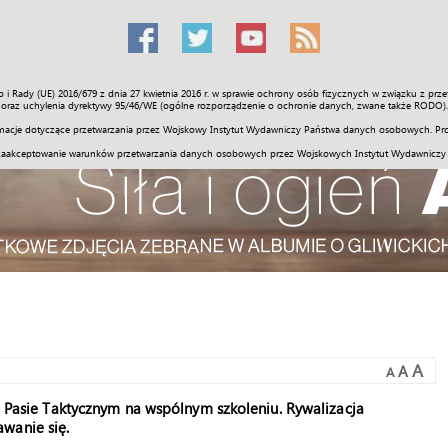
o i Rady (UE) 2016/679 z dnia 27 kwietnia 2016 r. w sprawie ochrony osób fizycznych w związku z 
Świat
Społeczność
Sport
Historia
Galerie
Wideo
ENGLI
oraz uchylenia dyrektywy 95/46/WE (ogólne rozporządzenie o ochronie danych, zwane także RODO).
acje dotyczące przetwarzania przez Wojskowy Instytut Wydawniczy Państwa danych osobowych. Pro
zaakceptowanie warunków przetwarzania danych osobowych przez Wojskowych Instytut Wydawniczy
A
A
A
na Pasie Taktycznym na wspólnym szkoleniu. Rywalizacja
wanie się.