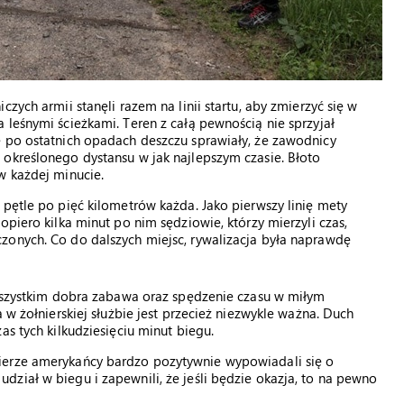
zych armii stanęli razem na linii startu, aby zmierzyć się w
 leśnymi ścieżkami. Teren z całą pewnością nie sprzyjał
e po ostatnich opadach deszczu sprawiały, że zawodnicy
 określonego dystansu w jak najlepszym czasie. Błoto
w każdej minucie.
 pętle po pięć kilometrów każda. Jako pierwszy linię mety
opiero kilka minut po nim sędziowie, którzy mierzyli czas,
zonych. Co do dalszych miejsc, rywalizacja była naprawdę
 wszystkim dobra zabawa oraz spędzenie czasu w miłym
 w żołnierskiej służbie jest przecież niezwykle ważna. Duch
as tych kilkudziesięciu minut biegu.
ierze amerykańcy bardzo pozytywnie wypowiadali się o
ział w biegu i zapewnili, że jeśli będzie okazja, to na pewno