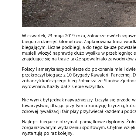
W czwartek, 23 maja 2019 roku, żołnierze dwóch sojusznic
biegu na dziesięć kilometrów. Zaplanowana trasa wiodła
biegającym. Liczne podbiegi, a do tego kałuże powstał
musieli włożyć naprawdę dużo wysiłku w przebiegnięcie
znajdujące się na trasie także spowalniało zawodników 
Polscy i amerykańscy żołnierze do pokonania mieli dwie
przekroczył biegacz z 10 Brygady Kawalerii Pancernej. D
zobaczyli kończącego bieg żołnierza ze Stanów Zjednoc
wyrównana. Każdy dał z siebie wszystko.
Nie wynik był jednak najważniejszy. Liczyła się przede
towarzystwie, dbając przy tym o kondycję fizyczną, która
zdrowej rywalizacji fair play przyświecał każdemu podcz
Najlepsi biegacze otrzymali pamiątkowe dyplomy. Żołn
zorganizowanym wydarzeniu sportowym. Chętnie wzięli ud
wystartują po raz kolejny.