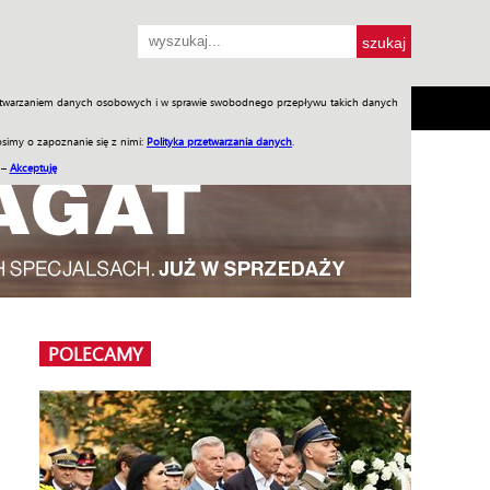
przetwarzaniem danych osobowych i w sprawie swobodnego przepływu takich danych
SH
SKLEP
Jednodniówki
Praca w WIW
simy o zapoznanie się z nimi:
Polityka przetwarzania danych
.
 –
Akceptuję
POLECAMY