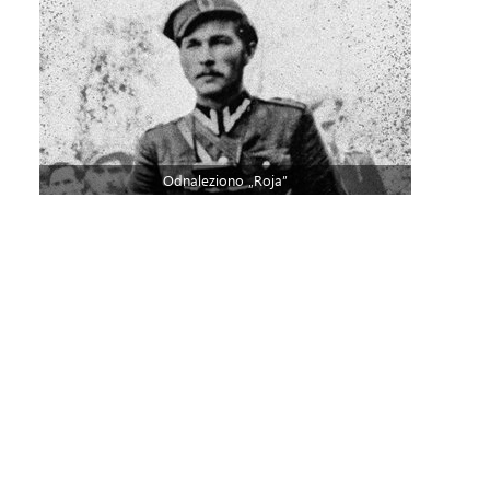
Odnaleziono „Roja”