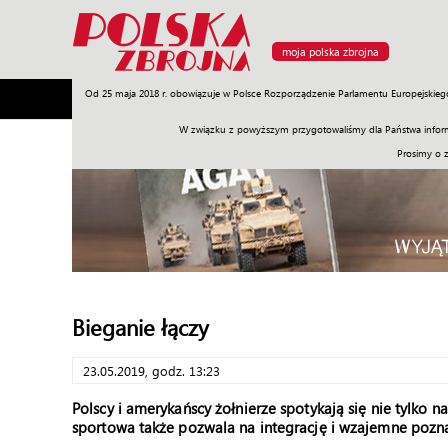
moja polska zbrojna
Od 25 maja 2018 r. obowiązuje w Polsce Rozporządzenie Parlamentu Europejskieg
Armia
Poligon
Sprzęt
Misje
Polityka
Prawo
W związku z powyższym przygotowaliśmy dla Państwa inform
Prosimy o 
Bieganie łączy
23.05.2019, godz. 13:23
Polscy i amerykańscy żołnierze spotykają się nie tylko 
sportowa także pozwala na integrację i wzajemne pozna