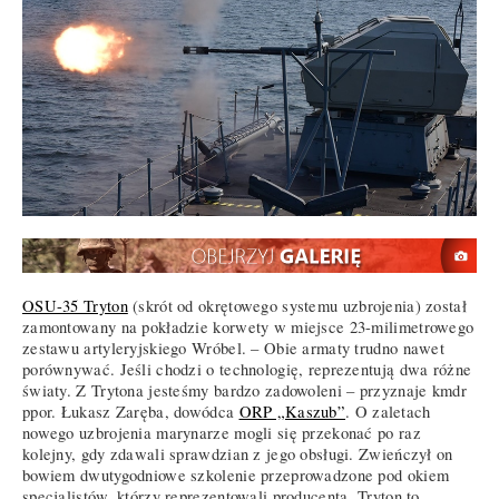
OSU-35 Tryton
(skrót od okrętowego systemu uzbrojenia) został
zamontowany na pokładzie korwety w miejsce 23-milimetrowego
zestawu artyleryjskiego Wróbel. – Obie armaty trudno nawet
porównywać. Jeśli chodzi o technologię, reprezentują dwa różne
światy. Z Trytona jesteśmy bardzo zadowoleni – przyznaje kmdr
ppor. Łukasz Zaręba, dowódca
ORP „Kaszub”
. O zaletach
nowego uzbrojenia marynarze mogli się przekonać po raz
kolejny, gdy zdawali sprawdzian z jego obsługi. Zwieńczył on
bowiem dwutygodniowe szkolenie przeprowadzone pod okiem
specjalistów, którzy reprezentowali producenta. Tryton to