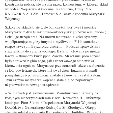
konstrukcja polska, stworzona przez konsorcjum, w którego skład
wchodzą: Wojskowa Akademia Techniczna, firmy PIT-
RADWAR S.A. i ZM „Tarnów" S.A. oraz Akademia Marynarki
Wojennej.
Szkolenie składało się z dwóch części: portowej i morskiej.
Marynarze z działu rakietowo-artyleryjskiego poznawali budowę
i obsługę urządzenia. Na morzu testowano z kolei systemy,
współpracując między innymi z myśliwcem F-16, samolotem
rozpoznawczym Bryza oraz dronem. – Podczas sprawdzianu
strzelaliśmy do celu nawodnego. Była to holowana po morzu
tarcza – tłumaczy kmdr ppor. Zaręba. Strzelanie prowadzone
było zarówno z głównego, jak i rezerwowego stanowiska
kierowania ogniem. Marynarze przetrenowali także zwalczanie
celów powietrznych, które imitował dron. Egzamin wypadł
pomyślnie, co potwierdzone zostało stosownym certyfikatem.
Tym samym marynarka wojenna stała się pełnoprawnym
użytkownikiem nowego urządzenia.
– W planach jest zamontowanie 35-milimetrowej armaty na
kolejnych niszczycielach min z serii Kormoran II – informuje
kmdr por. Piotr Sikora z Inspektoratu Marynarki Wojennej
Dowództwa Generalnego Rodzajów Sił Zbrojnych. Okręty
zbuduje gdańska stocznia Remontowa Shipbuilding. W grudniu