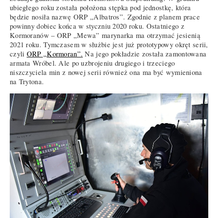
ubiegłego roku została położona stępka pod jednostkę, która
będzie nosiła nazwę ORP „Albatros”. Zgodnie z planem prace
powinny dobiec końca w styczniu 2020 roku. Ostatniego z
Kormoranów – ORP „Mewa” marynarka ma otrzymać jesienią
2021 roku. Tymczasem w służbie jest już prototypowy okręt serii,
czyli
ORP „Kormoran”.
Na jego pokładzie została zamontowana
armata Wróbel. Ale po uzbrojeniu drugiego i trzeciego
niszczyciela min z nowej serii również ona ma być wymieniona
na Trytona.