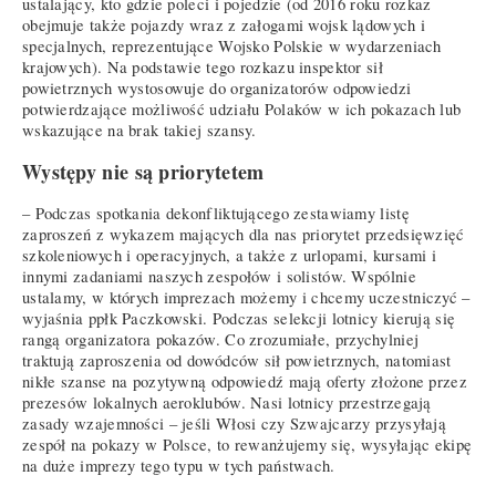
ustalający, kto gdzie poleci i pojedzie (od 2016 roku rozkaz
obejmuje także pojazdy wraz z załogami wojsk lądowych i
specjalnych, reprezentujące Wojsko Polskie w wydarzeniach
krajowych). Na podstawie tego rozkazu inspektor sił
powietrznych wystosowuje do organizatorów odpowiedzi
potwierdzające możliwość udziału Polaków w ich pokazach lub
wskazujące na brak takiej szansy.
Występy nie są priorytetem
– Podczas spotkania dekonfliktującego zestawiamy listę
zaproszeń z wykazem mających dla nas priorytet przedsięwzięć
szkoleniowych i operacyjnych, a także z urlopami, kursami i
innymi zadaniami naszych zespołów i solistów. Wspólnie
ustalamy, w których imprezach możemy i chcemy uczestniczyć –
wyjaśnia ppłk Paczkowski. Podczas selekcji lotnicy kierują się
rangą organizatora pokazów. Co zrozumiałe, przychylniej
traktują zaproszenia od dowódców sił powietrznych, natomiast
nikłe szanse na pozytywną odpowiedź mają oferty złożone przez
prezesów lokalnych aeroklubów. Nasi lotnicy przestrzegają
zasady wzajemności – jeśli Włosi czy Szwajcarzy przysyłają
zespół na pokazy w Polsce, to rewanżujemy się, wysyłając ekipę
na duże imprezy tego typu w tych państwach.