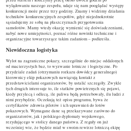
wylądowaniu naszego zespołu, udaje się nam pooglądać występy
konkurencji może przez trzy godziny. Znamy i widzimy działania
techników konkurencyjnych zespołów, gdyż niejednokrotnie
sąsiadujemy ze sobą na płaszczyznach przygotowania
samolotów. Mamy wtedy okazję wymienić się doświadczeniami,
nabyć nowe umiejętności, poznać różne nowinki techniczne i
organizacyjne towarzyszące takim zadaniom – podkreśla.
Niewidoczna logistyka
Wylot na zagraniczne pokazy, szczególnie do miejsc oddalonych
od macierzystych baz, to wyzwanie lotnicze i logistyczne. Po
przydziale zadań (otrzymaniu rozkazu dowódcy generalnego)
kierownicy ekip pokazowych nawiązują kontakt z
przedstawicielami organizatorów, by ustalić szczegóły. Zwykle
tych drugich interesuje to, ile statków powietrznych się pojawi,
kiedy przylecą i odlecą, ile paliwa będą potrzebowały, ilu ludzi z
nimi przybędzie. Oczekują też opisu programu, bywa że
certyfikatów zdrowia pilotów i ich uprawnień do lotów
pokazowych. Wymagane dane są przekazywane zarówno do
organizatorów, jak i polskiego dyplomaty wojskowego,
rezydującego w stolicy danego państwa. Z reguły on już
wcześniej wie, że będzie miał w swoim rewirze lotniczą ekipę