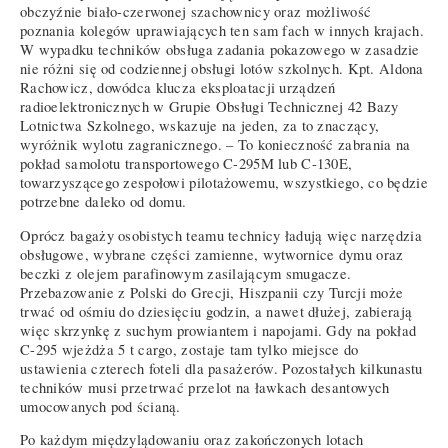
obczyźnie biało-czerwonej szachownicy oraz możliwość
poznania kolegów uprawiających ten sam fach w innych krajach.
W wypadku techników obsługa zadania pokazowego w zasadzie
nie różni się od codziennej obsługi lotów szkolnych. Kpt. Aldona
Rachowicz, dowódca klucza eksploatacji urządzeń
radioelektronicznych w Grupie Obsługi Technicznej 42 Bazy
Lotnictwa Szkolnego, wskazuje na jeden, za to znaczący,
wyróżnik wylotu zagranicznego. – To konieczność zabrania na
pokład samolotu transportowego C-295M lub C-130E,
towarzyszącego zespołowi pilotażowemu, wszystkiego, co będzie
potrzebne daleko od domu.
Oprócz bagaży osobistych teamu technicy ładują więc narzędzia
obsługowe, wybrane części zamienne, wytwornice dymu oraz
beczki z olejem parafinowym zasilającym smugacze.
Przebazowanie z Polski do Grecji, Hiszpanii czy Turcji może
trwać od ośmiu do dziesięciu godzin, a nawet dłużej, zabierają
więc skrzynkę z suchym prowiantem i napojami. Gdy na pokład
C-295 wjeżdża 5 t cargo, zostaje tam tylko miejsce do
ustawienia czterech foteli dla pasażerów. Pozostałych kilkunastu
techników musi przetrwać przelot na ławkach desantowych
umocowanych pod ścianą.
Po każdym międzylądowaniu oraz zakończonych lotach