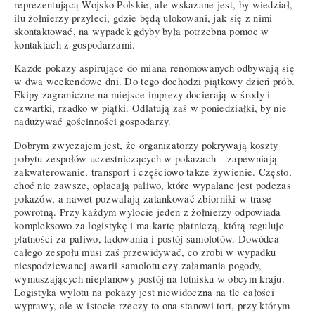
reprezentującą Wojsko Polskie, ale wskazane jest, by wiedział,
ilu żołnierzy przyleci, gdzie będą ulokowani, jak się z nimi
skontaktować, na wypadek gdyby była potrzebna pomoc w
kontaktach z gospodarzami.
Każde pokazy aspirujące do miana renomowanych odbywają się
w dwa weekendowe dni. Do tego dochodzi piątkowy dzień prób.
Ekipy zagraniczne na miejsce imprezy docierają w środy i
czwartki, rzadko w piątki. Odlatują zaś w poniedziałki, by nie
nadużywać gościnności gospodarzy.
Dobrym zwyczajem jest, że organizatorzy pokrywają koszty
pobytu zespołów uczestniczących w pokazach – zapewniają
zakwaterowanie, transport i częściowo także żywienie. Często,
choć nie zawsze, opłacają paliwo, które wypalane jest podczas
pokazów, a nawet pozwalają zatankować zbiorniki w trasę
powrotną. Przy każdym wylocie jeden z żołnierzy odpowiada
kompleksowo za logistykę i ma kartę płatniczą, którą reguluje
płatności za paliwo, lądowania i postój samolotów. Dowódca
całego zespołu musi zaś przewidywać, co zrobi w wypadku
niespodziewanej awarii samolotu czy załamania pogody,
wymuszających nieplanowy postój na lotnisku w obcym kraju.
Logistyka wylotu na pokazy jest niewidoczna na tle całości
wyprawy, ale w istocie rzeczy to ona stanowi tort, przy którym