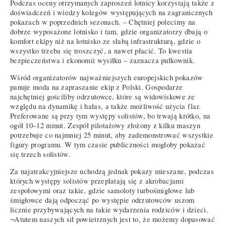
Podczas oceny otrzymanych zaproszeń lotnicy korzystają także z
doświadczeń i wiedzy kolegów występujących na zagranicznych
pokazach w poprzednich sezonach. – Chętniej polecimy na
dobrze wyposażone lotnisko i tam, gdzie organizatorzy dbają o
komfort ekipy niż na lotnisko ze słabą infrastrukturą, gdzie o
wszystko trzeba się troszczyć, a nawet płacić. To kwestia
bezpieczeństwa i ekonomii wysiłku – zaznacza pułkownik.
Wśród organizatorów najważniejszych europejskich pokazów
panuje moda na zapraszanie ekip z Polski. Gospodarze
najchętniej gościliby odrzutowce, które są widowiskowe ze
względu na dynamikę i hałas, a także możliwość użycia flar.
Preferowane są przy tym występy solistów, bo trwają krótko, na
ogół 10–12 minut. Zespół pilotażowy złożony z kilku maszyn
potrzebuje co najmniej 25 minut, aby zademonstrować wszystkie
figury programu. W tym czasie publiczności mogłoby pokazać
się trzech solistów.
Za najatrakcyjniejsze uchodzą jednak pokazy mieszane, podczas
których występy solistów przeplatają się z akrobacjami
zespołowymi oraz takie, gdzie samoloty turbośmigłowe lub
śmigłowce dają odpocząć po występie odrzutowców uszom
licznie przybywających na takie wydarzenia rodziców i dzieci.
¬Atutem naszych sił powietrznych jest to, że możemy dopasować