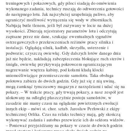
treningowych i pokazowych, gdy piloci siadają do omówienia
wykonanego zadania, technicy ruszają do odtworzenia gotowości
do następnego lotu. Jak najszybciej uzupełniają paliwo, aby
ograniczyć możliwość wytrącenia się wody w zbiornikach.
Nabijają butle tlenem, jeśli był zużywany w locie na dużej
wysokości. Zbierają rejestratory parametrów lotu i odczytują
zapisane przez nie dane, szukając ewentualnych sygnałów
ostrzegawczych o przekroczeniach reżimów pracy silnika i
instalacji. Oglądają silnik, kadłub, skrzydła, usterzenie i
podwozie; czyszczą owiewkę. Gdy dalszych lotów danego dnia
już nie będzie, nakładają zabezpieczenia blokujące ruch sterów i
śmigła, owiewkę przykrywają pokrowcem ograniczającym
nagrzewanie wnętrza kabiny, pod kołami kładą klocki
uniemożliwiające przemieszczenie samolotu. Taka obsługa
polotowa zabiera do dwóch godzin. Gdy już się z nią uwiną,
mogą zamknąć tymczasowy magazyn z narzędziami i udać się na
pokazy. – W trakcie pracy, gdy trwają pokazy, a nasz zespół jest
ulokowany na odległej płaszczyźnie postoju samolotów, w
zasadzie nie mamy czasu na oglądanie powietrznych ewolucji
innych ekip – mówi st. chor. sztab. Jarosław Perłowski z ekipy
technicznej Orlika. Czas na relaks technicy mają, gdy skończą
wykonywać zadania i autobus przewiezie ich do sektora widzów.
– Ponieważ przyjeżdżamy na pokazy w czasie do dwóch godzin
przed startem i kończymy pracę około dwóch godzin po