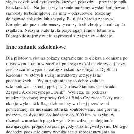
się do oczekiwań dyrektorów każdych pokazów – przyznaje ppłk
Paczkowski. – Na jedno wydarzenie możemy wysłać śmigłowce i
samoloty turbośmigłowe, na inne – odrzutowce. Możemy
delegować solistów lub zespoły. F-16 jest bardzo znany w
Europie, ale pozostałe maszyny naszych sił zbrojnych należą do
rzadkich. Niczym białe kruki przyciągają fanów lotnictwa.
Dlatego dostajemy wiele zaproszeń z zagranicy – dodaje.
Inne zadanie szkoleniowe
Dla pilotów wylot na pokazy zagraniczne to ciekawa odmiana po
rutynowym lataniu w strefie i po kręgu wokół macierzystej bazy,
zwłaszcza w wypadku załóg z eskadr szkolnych z Dęblina i
Radomia, w których służą instruktorzy uczący latać
podchorążych. – Wylot zagraniczny to dobre zadanie
szkoleniowe – ocenia ppłk pil. Dariusz Stachurski, dowódca
Zespołu Akrobacyjnego „Orlik”. Wylicza, że podczas
międzynarodowej wyprawy Orlik i Biało-Czerwone Iskry mają
okazję wykonać kilkugodzinne loty w obcej przestrzeni
powietrznej, na nieznane lotniska kontrolowane, nad górami i
morzem, na dystanse dochodzące do 2000 km, w szyku, w
różnych warunkach pogodowych. Sprawdzają umiejętności
nawigacyjne, prognozowania pogody oraz lingwistyczne. Do tego
dochodzi poczucie dumy wynikające z reprezentowania na