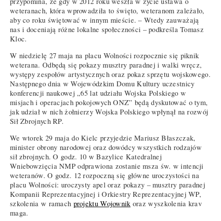
przypomina, że gdy w 2012 roku weszła w życie ustawa o
weteranach, która wprowadziła to święto, weteranom zależało,
aby co roku świętować w innym mieście. – Wtedy zauważają
nas i doceniają różne lokalne społeczności – podkreśla Tomasz
Kloc.
W niedzielę 27 maja na placu Wolności rozpocznie się piknik
weterana. Odbędą się pokazy musztry paradnej i walki wręcz,
występy zespołów artystycznych oraz pokaz sprzętu wojskowego.
Następnego dnia w Wojewódzkim Domu Kultury uczestnicy
konferencji naukowej „65 lat udziału Wojska Polskiego w
misjach i operacjach pokojowych ONZ” będą dyskutować o tym,
jak udział w nich żołnierzy Wojska Polskiego wpłynął na rozwój
Sił Zbrojnych RP.
We wtorek 29 maja do Kielc przyjedzie Mariusz Błaszczak,
minister obrony narodowej oraz dowódcy wszystkich rodzajów
sił zbrojnych. O godz. 10 w Bazylice Katedralnej
Wniebowzięcia NMP odprawiona zostanie msza św. w intencji
weteranów. O godz. 12 rozpoczną się główne uroczystości na
placu Wolności: uroczysty apel oraz pokazy – musztry paradnej
Kompanii Reprezentacyjnej i Orkiestry Reprezentacyjnej WP,
szkolenia w ramach
projektu Wojownik
oraz wyszkolenia krav
maga.