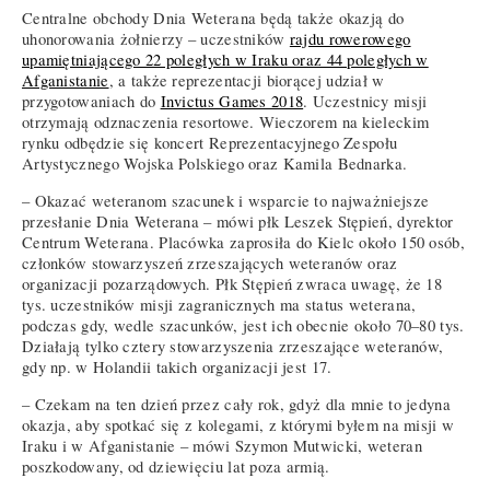
Centralne obchody Dnia Weterana będą także okazją do
uhonorowania żołnierzy – uczestników
rajdu rowerowego
upamiętniającego 22 poległych w Iraku oraz 44 poległych w
Afganistanie
, a także reprezentacji biorącej udział w
przygotowaniach do
Invictus Games 2018
. Uczestnicy misji
otrzymają odznaczenia resortowe. Wieczorem na kieleckim
rynku odbędzie się koncert Reprezentacyjnego Zespołu
Artystycznego Wojska Polskiego oraz Kamila Bednarka.
– Okazać weteranom szacunek i wsparcie to najważniejsze
przesłanie Dnia Weterana – mówi płk Leszek Stępień, dyrektor
Centrum Weterana. Placówka zaprosiła do Kielc około 150 osób,
członków stowarzyszeń zrzeszających weteranów oraz
organizacji pozarządowych. Płk Stępień zwraca uwagę, że 18
tys. uczestników misji zagranicznych ma status weterana,
podczas gdy, wedle szacunków, jest ich obecnie około 70–80 tys.
Działają tylko cztery stowarzyszenia zrzeszające weteranów,
gdy np. w Holandii takich organizacji jest 17.
– Czekam na ten dzień przez cały rok, gdyż dla mnie to jedyna
okazja, aby spotkać się z kolegami, z którymi byłem na misji w
Iraku i w Afganistanie – mówi Szymon Mutwicki, weteran
poszkodowany, od dziewięciu lat poza armią.