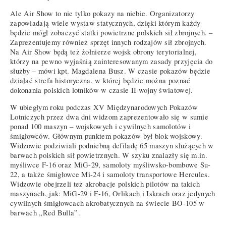
Ale Air Show to nie tylko pokazy na niebie. Organizatorzy
zapowiadają wiele wystaw statycznych, dzięki którym każdy
będzie mógł zobaczyć statki powietrzne polskich sił zbrojnych. –
Zaprezentujemy również sprzęt innych rodzajów sił zbrojnych.
Na Air Show będą też żołnierze wojsk obrony terytorialnej,
którzy na pewno wyjaśnią zainteresowanym zasady przyjęcia do
służby – mówi kpt. Magdalena Busz. W czasie pokazów będzie
działać strefa historyczna, w której będzie można poznać
dokonania polskich lotników w czasie II wojny światowej.
W ubiegłym roku podczas XV Międzynarodowych Pokazów
Lotniczych przez dwa dni widzom zaprezentowało się w sumie
ponad 100 maszyn – wojskowych i cywilnych samolotów i
śmigłowców. Głównym punktem pokazów był blok wojskowy.
Widzowie podziwiali podniebną defiladę 65 maszyn służących w
barwach polskich sił powietrznych. W szyku znalazły się m.in.
myśliwce F-16 oraz MiG-29, samoloty myśliwsko-bombowe Su-
22, a także śmigłowce Mi-24 i samoloty transportowe Hercules.
Widzowie obejrzeli też akrobacje polskich pilotów na takich
maszynach, jak: MiG-29 i F-16, Orlikach i Iskrach oraz jedynych
cywilnych śmigłowcach akrobatycznych na świecie BO-105 w
barwach „Red Bulla”.