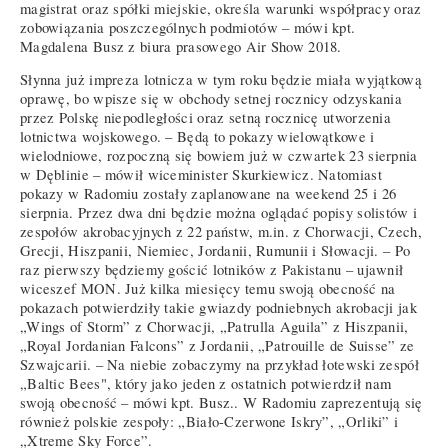
magistrat oraz spółki miejskie, określa warunki współpracy oraz
zobowiązania poszczególnych podmiotów – mówi kpt.
Magdalena Busz z biura prasowego Air Show 2018.
Słynna już impreza lotnicza w tym roku będzie miała wyjątkową
oprawę, bo wpisze się w obchody setnej rocznicy odzyskania
przez Polskę niepodległości oraz setną rocznicę utworzenia
lotnictwa wojskowego. – Będą to pokazy wielowątkowe i
wielodniowe, rozpoczną się bowiem już w czwartek 23 sierpnia
w Dęblinie – mówił wiceminister Skurkiewicz. Natomiast
pokazy w Radomiu zostały zaplanowane na weekend 25 i 26
sierpnia. Przez dwa dni będzie można oglądać popisy solistów i
zespołów akrobacyjnych z 22 państw, m.in. z Chorwacji, Czech,
Grecji, Hiszpanii, Niemiec, Jordanii, Rumunii i Słowacji. – Po
raz pierwszy będziemy gościć lotników z Pakistanu – ujawnił
wiceszef MON. Już kilka miesięcy temu swoją obecność na
pokazach potwierdziły takie gwiazdy podniebnych akrobacji jak
„Wings of Storm” z Chorwacji, „Patrulla Aguila” z Hiszpanii,
„Royal Jordanian Falcons” z Jordanii, „Patrouille de Suisse” ze
Szwajcarii. – Na niebie zobaczymy na przykład łotewski zespół
„Baltic Bees", który jako jeden z ostatnich potwierdził nam
swoją obecność – mówi kpt. Busz.. W Radomiu zaprezentują się
również polskie zespoły: „Biało-Czerwone Iskry”, „Orliki” i
„Xtreme Sky Force”.